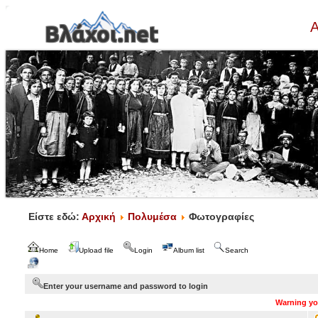
Α
Είστε εδώ:
Αρχική
Πολυμέσα
Φωτογραφίες
Home
Upload file
Login
Album list
Search
Enter your username and password to login
Warning you