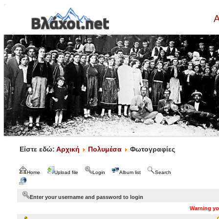
Α
Είστε εδώ:
Αρχική
Πολυμέσα
Φωτογραφίες
Home
Upload file
Login
Album list
Search
Enter your username and password to login
Warning you