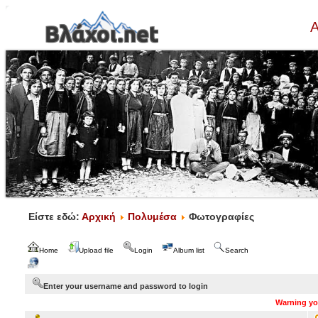
Α
Είστε εδώ:
Αρχική
Πολυμέσα
Φωτογραφίες
Home
Upload file
Login
Album list
Search
Enter your username and password to login
Warning you