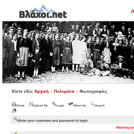
Α
Είστε εδώ:
Αρχική
Πολυμέσα
Φωτογραφίες
Home
Upload file
Login
Album list
Search
Enter your username and password to login
Warning you