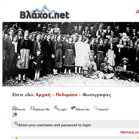
Α
Είστε εδώ:
Αρχική
Πολυμέσα
Φωτογραφίες
Home
Upload file
Login
Album list
Search
Enter your username and password to login
Warning you