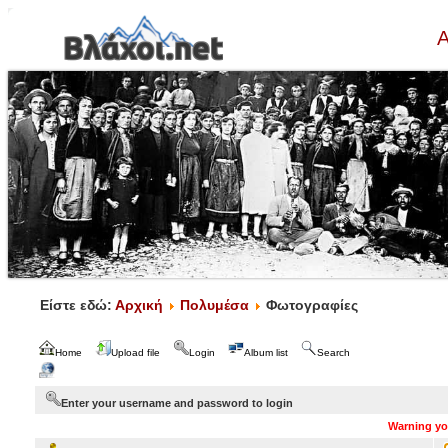
Α
Είστε εδώ:
Αρχική
Πολυμέσα
Φωτογραφίες
Home
Upload file
Login
Album list
Search
Enter your username and password to login
Warning you