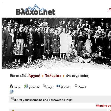
Α
Είστε εδώ:
Αρχική
Πολυμέσα
Φωτογραφίες
Home
Upload file
Login
Album list
Search
Enter your username and password to login
Warning you