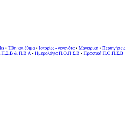
oks
•
Ήθη και έθιμα
•
Ιστορίες - γεγονότα
•
Μαγειρική
•
Περιηγήσεις
Ο.Π.Σ.Β & Π.Β.Α
•
Ημερολόγια Π.Ο.Π.Σ.Β
•
Πρακτικά Π.Ο.Π.Σ.Β