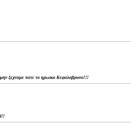
! μην ξεχναμε ποτε το ηρωικο Κεφαλοβρυσο!!!
i!!