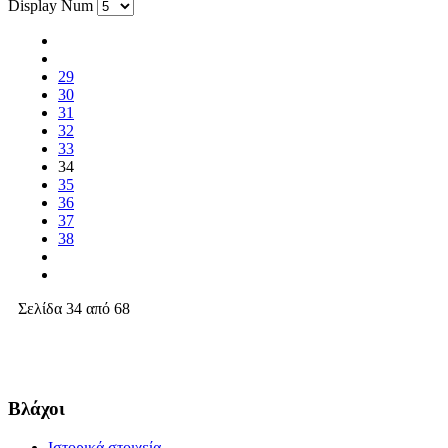
Display Num
29
30
31
32
33
34
35
36
37
38
Σελίδα 34 από 68
Βλάχοι
Ιστορικά στοιχεία