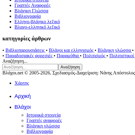
Γραπτές Αναφορές
Βλάχικη Γλώσσα
Βιβλιογραφία
Ελληνο-βλάχικο λεξικό
Βλαχο-ελληνικό λεξικό
κατηγορίες άρθρων
•
Βιβλιοπαρουσιάσεις
•
Βλάχοι και ελληνισμός
•
Βλάχικη γλώσσα
•
•
Παραδοσιακές φορεσιές
•
Παραμύθια
•
Πολιτισμός
•
Πολιτιστικο
Αναζήτηση...
Αναζήτηση
Βλάχοι.net © 2005-2026, Σχεδιασμός-Διαχείριση: Νάνης Απόστολος
Χάρτης
Αρχική
Βλάχοι
Ιστορικά στοιχεία
Γραπτές αναφορές
Βλάχικη γλώσσα
Βιβλιογραφία