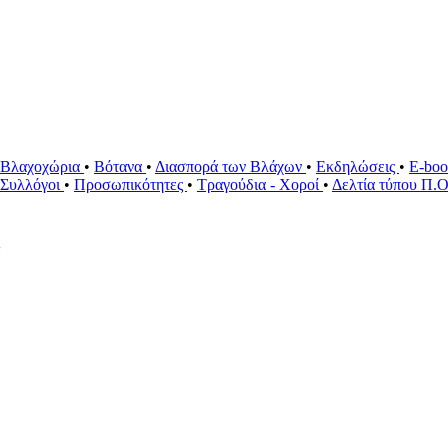
Βλαχοχώρια
•
Βότανα
•
Διασπορά των Βλάχων
•
Εκδηλώσεις
•
E-bo
ί Συλλόγοι
•
Προσωπικότητες
•
Τραγούδια - Χοροί
•
Δελτία τύπου Π.