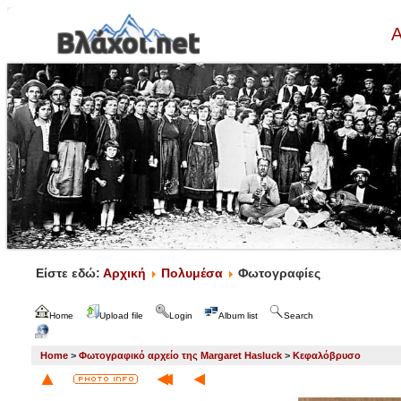
Α
Είστε εδώ:
Αρχική
Πολυμέσα
Φωτογραφίες
Home
Upload file
Login
Album list
Search
Home
>
Φωτογραφικό αρχείο της Margaret Hasluck
>
Κεφαλόβρυσο