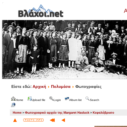
Α
Είστε εδώ:
Αρχική
Πολυμέσα
Φωτογραφίες
Home
Upload file
Login
Album list
Search
Home
>
Φωτογραφικό αρχείο της Margaret Hasluck
>
Κεφαλόβρυσο