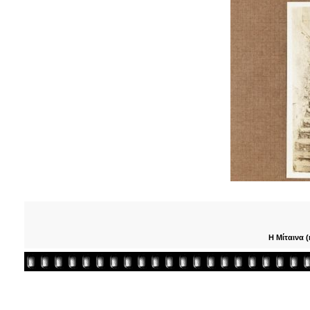
Η Μίταινα (