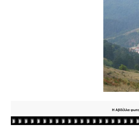
H Aβδέλλα φωτο