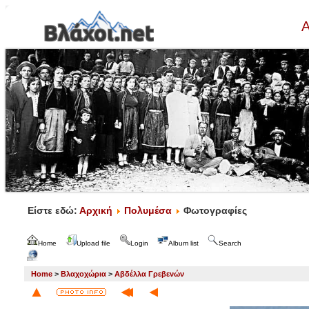
Α
Είστε εδώ:
Αρχική
Πολυμέσα
Φωτογραφίες
Home
Upload file
Login
Album list
Search
Home
>
Βλαχοχώρια
>
Αβδέλλα Γρεβενών