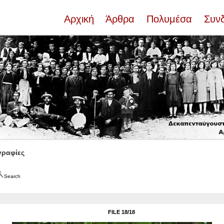
Αρχική
Άρθρα
Πολυμέσα
Συν
ραφίες
Search
FILE 18/18