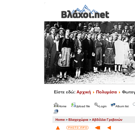
Είστε εδώ:
Αρχική
Πολυμέσα
Φωτογ
Home
Upload file
Login
Album list
Home
>
Βλαχοχώρια
>
Αβδέλλα Γρεβενών