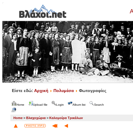
Α
Είστε εδώ:
Αρχική
Πολυμέσα
Φωτογραφίες
Home
Upload file
Login
Album list
Search
Home
>
Βλαχοχώρια
>
Καλομοίρα Τρικάλων