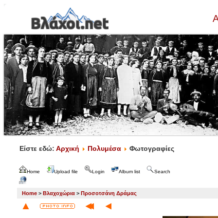
Α
Είστε εδώ:
Αρχική
Πολυμέσα
Φωτογραφίες
Home
Upload file
Login
Album list
Search
Home
>
Βλαχοχώρια
>
Προσοτσάνη Δράμας