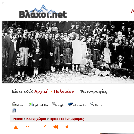
Α
Είστε εδώ:
Αρχική
Πολυμέσα
Φωτογραφίες
Home
Upload file
Login
Album list
Search
Home
>
Βλαχοχώρια
>
Προσοτσάνη Δράμας