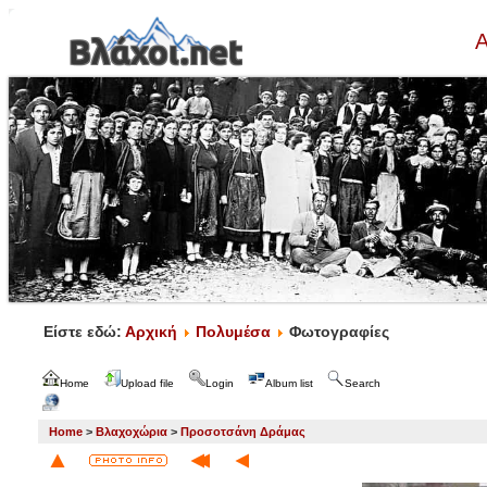
Α
Είστε εδώ:
Αρχική
Πολυμέσα
Φωτογραφίες
Home
Upload file
Login
Album list
Search
Home
>
Βλαχοχώρια
>
Προσοτσάνη Δράμας