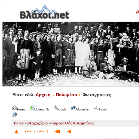
Α
Είστε εδώ:
Αρχική
Πολυμέσα
Φωτογραφίες
Home
Upload file
Login
Album list
Search
Home
>
Βλαχοχώρια
>
Κορυδαλλός Καλαμπάκας