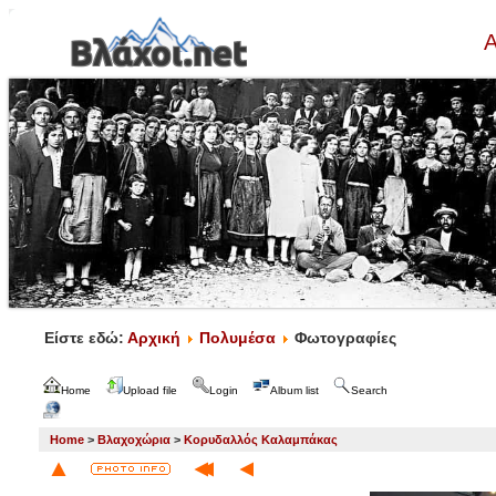
Α
Είστε εδώ:
Αρχική
Πολυμέσα
Φωτογραφίες
Home
Upload file
Login
Album list
Search
Home
>
Βλαχοχώρια
>
Κορυδαλλός Καλαμπάκας