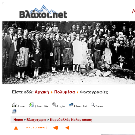
Α
Είστε εδώ:
Αρχική
Πολυμέσα
Φωτογραφίες
Home
Upload file
Login
Album list
Search
Home
>
Βλαχοχώρια
>
Κορυδαλλός Καλαμπάκας