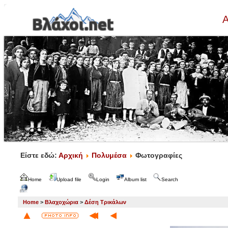
Α
Είστε εδώ:
Αρχική
Πολυμέσα
Φωτογραφίες
Home
Upload file
Login
Album list
Search
Home
>
Βλαχοχώρια
>
Δέση Τρικάλων