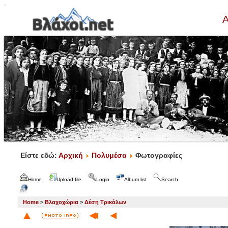
Α
Είστε εδώ:
Αρχική
Πολυμέσα
Φωτογραφίες
Home
Upload file
Login
Album list
Search
Home
>
Βλαχοχώρια
>
Δέση Τρικάλων