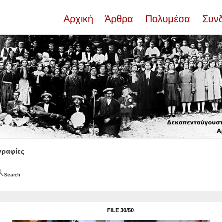
Αρχική
Άρθρα
Πολυμέσα
Συν
ραφίες
Search
FILE 30/50