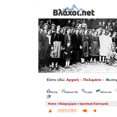
Είστε εδώ:
Αρχική
Πολυμέσα
Φωτογ
Home
Upload file
Login
Album list
Home
>
Βλαχοχώρια
>
Ιεροπηγή Καστοριάς