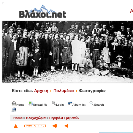
Α
Είστε εδώ:
Αρχική
Πολυμέσα
Φωτογραφίες
Home
Upload file
Login
Album list
Search
Home
>
Βλαχοχώρια
>
Περιβόλι Γρεβενών