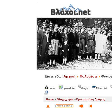
Είστε εδώ:
Αρχική
Πολυμέσα
Φωτογ
Home
Upload file
Login
Album list
Home
>
Βλαχοχώρια
>
Προσοτσάνη Δράμας