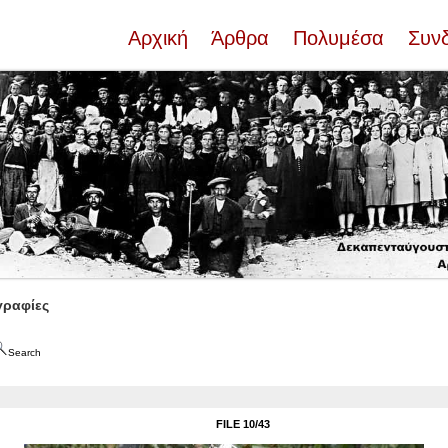
Αρχική
Άρθρα
Πολυμέσα
Συν
ραφίες
Search
FILE 10/43