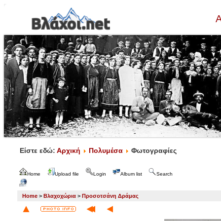
Α
Είστε εδώ:
Αρχική
Πολυμέσα
Φωτογραφίες
Home
Upload file
Login
Album list
Search
Home
>
Βλαχοχώρια
>
Προσοτσάνη Δράμας