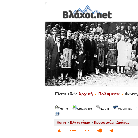
Είστε εδώ:
Αρχική
Πολυμέσα
Φωτογ
Home
Upload file
Login
Album list
Home
>
Βλαχοχώρια
>
Προσοτσάνη Δράμας