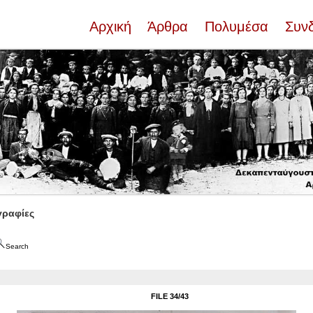
Αρχική
Άρθρα
Πολυμέσα
Συν
ραφίες
Search
FILE 34/43