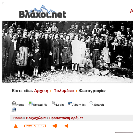
Α
Είστε εδώ:
Αρχική
Πολυμέσα
Φωτογραφίες
Home
Upload file
Login
Album list
Search
Home
>
Βλαχοχώρια
>
Προσοτσάνη Δράμας