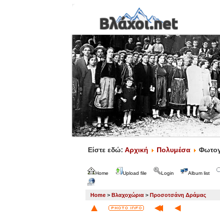
Είστε εδώ:
Αρχική
Πολυμέσα
Φωτογ
Home
Upload file
Login
Album list
Home
>
Βλαχοχώρια
>
Προσοτσάνη Δράμας