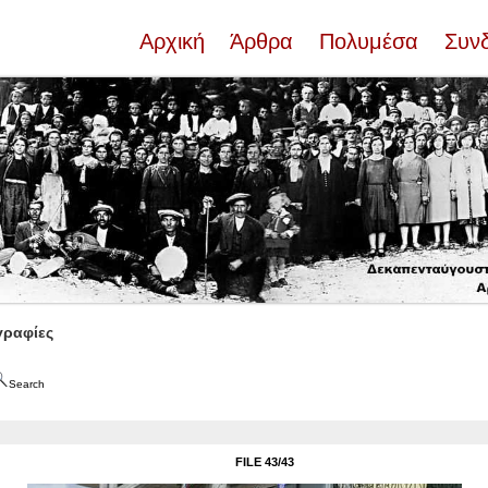
Αρχική
Άρθρα
Πολυμέσα
Συν
ραφίες
Search
FILE 43/43