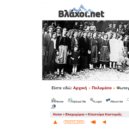
Είστε εδώ:
Αρχική
Πολυμέσα
Φωτογ
Home
Upload file
Login
Album list
Home
>
Βλαχοχώρια
>
Κλεισούρα Καστοριάς