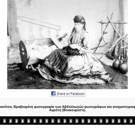
ρμανίτσα. Βραβευμένη φωτογραφία των Αβδελλιωτών φωτογράφων και κινηματογρα
Αγρότη (Βουκουρέστι).