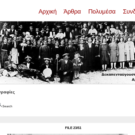
Αρχική
Άρθρα
Πολυμέσα
Συν
ραφίες
Search
FILE 23/51