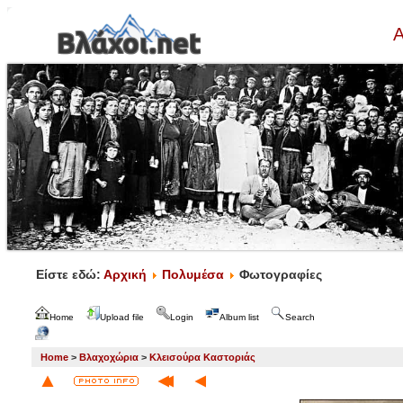
Α
Είστε εδώ:
Αρχική
Πολυμέσα
Φωτογραφίες
Home
Upload file
Login
Album list
Search
Home
>
Βλαχοχώρια
>
Κλεισούρα Καστοριάς