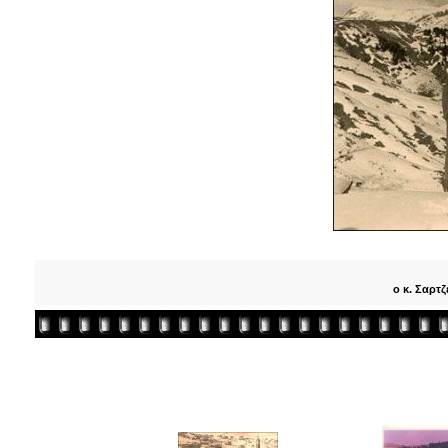
ο κ. Σαρτζ