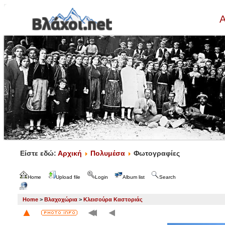
Α
Είστε εδώ:
Αρχική
Πολυμέσα
Φωτογραφίες
Home
Upload file
Login
Album list
Search
Home
>
Βλαχοχώρια
>
Κλεισούρα Καστοριάς