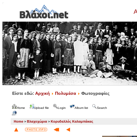
Α
Είστε εδώ:
Αρχική
Πολυμέσα
Φωτογραφίες
Home
Upload file
Login
Album list
Search
Home
>
Βλαχοχώρια
>
Κορυδαλλός Καλαμπάκας