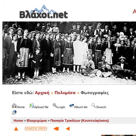
Α
Είστε εδώ:
Αρχική
Πολυμέσα
Φωτογραφίες
Home
Upload file
Login
Album list
Search
Home
>
Βλαχοχώρια
>
Παναγία Τρικάλων (Κουτσούφλιανη)