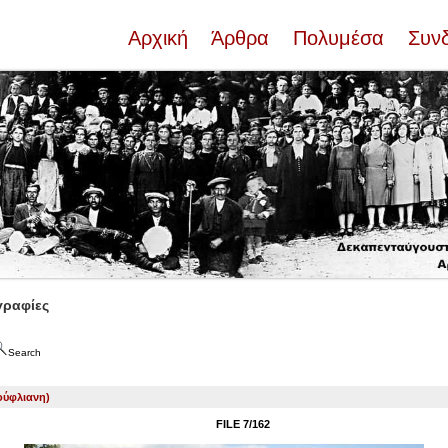
Αρχική
Άρθρα
Πολυμέσα
Συν
ραφίες
Search
ούφλιανη)
FILE 7/162