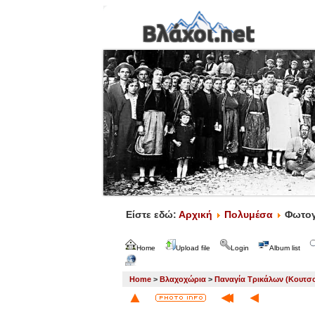
Είστε εδώ:
Αρχική
Πολυμέσα
Φωτογ
Home
Upload file
Login
Album list
Home
>
Βλαχοχώρια
>
Παναγία Τρικάλων (Κουτσ