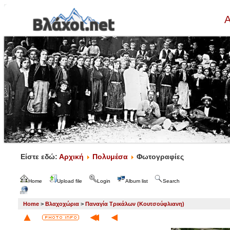
Α
Είστε εδώ:
Αρχική
Πολυμέσα
Φωτογραφίες
Home
Upload file
Login
Album list
Search
Home
>
Βλαχοχώρια
>
Παναγία Τρικάλων (Κουτσούφλιανη)