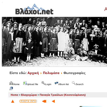
Α
Είστε εδώ:
Αρχική
Πολυμέσα
Φωτογραφίες
Home
Upload file
Login
Album list
Search
Home
>
Βλαχοχώρια
>
Παναγία Τρικάλων (Κουτσούφλιανη)