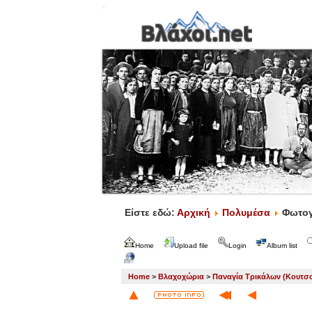
Είστε εδώ:
Αρχική
Πολυμέσα
Φωτογ
Home
Upload file
Login
Album list
Home
>
Βλαχοχώρια
>
Παναγία Τρικάλων (Κουτσ