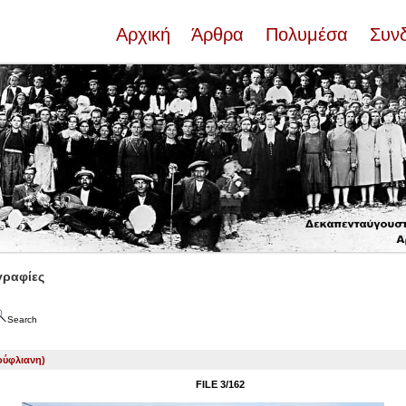
Αρχική
Άρθρα
Πολυμέσα
Συν
ραφίες
Search
ούφλιανη)
FILE 3/162