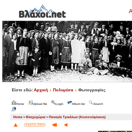
Α
Είστε εδώ:
Αρχική
Πολυμέσα
Φωτογραφίες
Home
Upload file
Login
Album list
Search
Home
>
Βλαχοχώρια
>
Παναγία Τρικάλων (Κουτσούφλιανη)