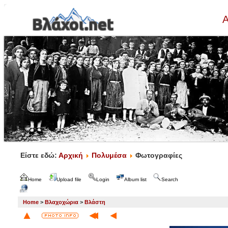
Α
Είστε εδώ:
Αρχική
Πολυμέσα
Φωτογραφίες
Home
Upload file
Login
Album list
Search
Home
>
Βλαχοχώρια
>
Βλάστη