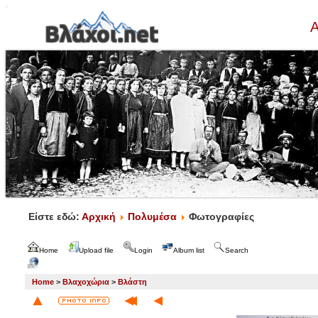
Α
Είστε εδώ:
Αρχική
Πολυμέσα
Φωτογραφίες
Home
Upload file
Login
Album list
Search
Home
>
Βλαχοχώρια
>
Βλάστη