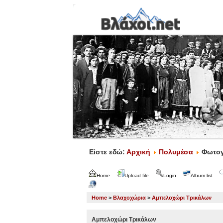
Είστε εδώ:
Αρχική
Πολυμέσα
Φωτογ
Home
Upload file
Login
Album list
Home
>
Βλαχοχώρια
>
Αμπελοχώρι Τρικάλων
Αμπελοχώρι Τρικάλων