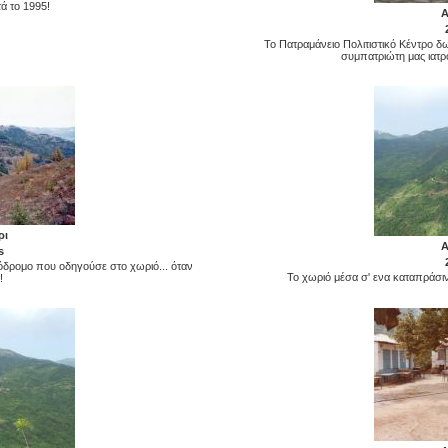
τά το 1995!
Α
Το Πατραμάνειο Πολιτιστικό Κέντρο δ
συμπατριώτη μας ιατρ
ρι
Α
s
όδρομο που οδηγούσε στο χωριό... όταν
Το χωριό μέσα σ' ενα καταπράσιν
!