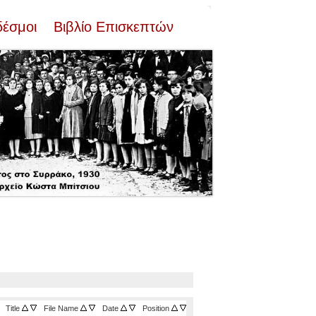
δέσμοι
Βιβλίο Επισκεπτών
Title
•
File Name
•
Date
•
Position