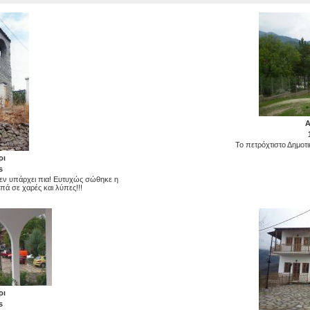
Α
Το πετρόχτιστο Δημοτι
ρι
s
δεν υπάρχει πια! Ευτυχώς σώθηκε η
πά σε χαρές και λύπες!!!
ρι
s