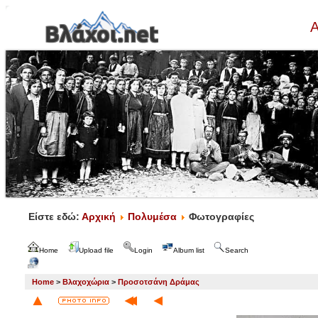
Α
Είστε εδώ:
Αρχική
Πολυμέσα
Φωτογραφίες
Home
Upload file
Login
Album list
Search
Home
>
Βλαχοχώρια
>
Προσοτσάνη Δράμας