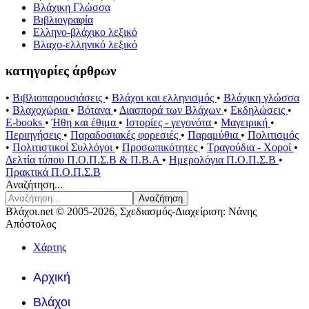
Βλάχικη Γλώσσα
Βιβλιογραφία
Ελληνο-βλάχικο λεξικό
Βλαχο-ελληνικό λεξικό
κατηγορίες άρθρων
•
Βιβλιοπαρουσιάσεις
•
Βλάχοι και ελληνισμός
•
Βλάχικη γλώσσα
•
Βλαχοχώρια
•
Βότανα
•
Διασπορά των Βλάχων
•
Εκδηλώσεις
•
E-books
•
Ήθη και έθιμα
•
Ιστορίες - γεγονότα
•
Μαγειρική
•
Περιηγήσεις
•
Παραδοσιακές φορεσιές
•
Παραμύθια
•
Πολιτισμός
•
Πολιτιστικοί Συλλόγοι
•
Προσωπικότητες
•
Τραγούδια - Χοροί
•
Δελτία τύπου Π.Ο.Π.Σ.Β & Π.Β.Α
•
Ημερολόγια Π.Ο.Π.Σ.Β
•
Πρακτικά Π.Ο.Π.Σ.Β
Αναζήτηση...
Αναζήτηση
Βλάχοι.net © 2005-2026, Σχεδιασμός-Διαχείριση: Νάνης
Απόστολος
Χάρτης
Αρχική
Βλάχοι