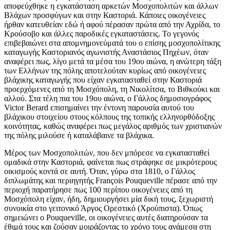
αποφεύχθηκε η εγκατάσταση αρκετών Μοσχοπολιτών και άλλων
Βλάχων προσφύγων και στην Καστοριά. Κάποιες οικογένειες
ήρθαν κατευθείαν εδώ ή αφού πέρασαν πρώτα από την Αχρίδα, το
Κρούσοβο και άλλες παροδικές εγκαταστάσεις. Το γεγονός
επιβεβαιώνει στα απομνημονεύματά του ο επίσης μοσχοπολίτικης
καταγωγής Καστοριανός αγωνιστής Αναστάσιος Πηχέων, όταν
αναφέρει πως, λίγο μετά τα μέσα του 19ου αιώνα, η ανώτερη τάξη
των Ελλήνων της πόλης αποτελούταν κυρίως από οικογένειες
βλάχικης καταγωγής που είχαν εγκατασταθεί στην Καστοριά
προερχόμενες από τη Μοσχόπολη, τη Νικολίτσα, το Βιθκούκι και
αλλού. Στα τέλη πια του 19ου αιώνα, ο Γάλλος δημοσιογράφος
Victor Berard επισημαίνει την έντονη παρουσία αυτού του
βλάχικου στοιχείου στους κόλπους της τοπικής ελληνορθόδοξης
κοινότητας, καθώς αναφέρει πως μεγάλος αριθμός των χριστιανών
της πόλης μιλούσε ή καταλάβαινε τα βλάχικα.
Μέρος των Μοσχοπολιτών, που δεν μπόρεσε να εγκατασταθεί
ομαδικά στην Καστοριά, φαίνεται πως στράφηκε σε μικρότερους
οικισμούς κοντά σε αυτή. Όταν, γύρω στα 1810, ο Γάλλος
διπλωμάτης και περιηγητής François Pouqueville πέρασε από την
περιοχή παρατήρησε πως 100 περίπου οικογένειες από τη
Μοσχόπολη είχαν, ήδη, δημιουργήσει μία δική τους, ξεχωριστή
συνοικία στο γειτονικό Άργος Ορεστικό (Χρούπιστα). Όπως
σημειώνει ο Pouqueville, οι οικογένειες αυτές διατηρούσαν τα
έθιμά τους και ζούσαν μοιράζοντας το χρόνο τους ανάμεσα στη