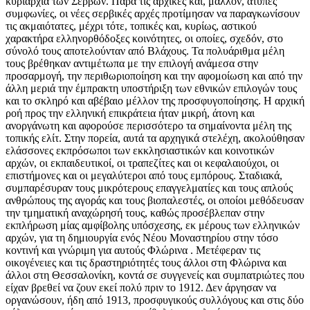
κυριαρχία των Σέρβων. Παρά τις αρχικές και, μάλλον, άτυπες
συμφωνίες, οι νέες σερβικές αρχές προτίμησαν να παραγκωνίσουν
τις ακμαιότατες, μέχρι τότε, τοπικές και, κυρίως, αστικού
χαρακτήρα ελληνορθόδοξες κοινότητες, οι οποίες, σχεδόν, στο
σύνολό τους αποτελούνταν από Βλάχους. Τα πολυάριθμα μέλη
τους βρέθηκαν αντιμέτωπα με την επιλογή ανάμεσα στην
προσαρμογή, την περιθωριοποίηση και την αφομοίωση και από την
άλλη μεριά την έμπρακτη υποστήριξη των εθνικών επιλογών τους
και το σκληρό και αβέβαιο μέλλον της προσφυγοποίησης. Η αρχική
ροή προς την ελληνική επικράτεια ήταν μικρή, άτονη και
ανοργάνωτη και αφορούσε περισσότερο τα σημαίνοντα μέλη της
τοπικής ελίτ. Στην πορεία, αυτά τα αρχηγικά στελέχη, ακολούθησαν
ελάσσονες εκπρόσωποι των εκκλησιαστικών και κοινοτικών
αρχών, οι εκπαιδευτικοί, οι τραπεζίτες και οι κεφαλαιούχοι, οι
επιστήμονες και οι μεγαλύτεροι από τους εμπόρους. Σταδιακά,
συμπαρέσυραν τους μικρότερους επαγγελματίες και τους απλούς
ανθρώπους της αγοράς και τους βιοπαλεστές, οι οποίοι μεθόδευσαν
την τμηματική αναχώρησή τους, καθώς προσέβλεπαν στην
εκπλήρωση μίας αμφίβολης υπόσχεσης, εκ μέρους των ελληνικών
αρχών, για τη δημιουργία ενός Νέου Μοναστηρίου στην τόσο
κοντινή και γνώριμη για αυτούς Φλώρινα . Μετέφεραν τις
οικογένειες και τις δραστηριότητές τους άλλοι στη Φλώρινα και
άλλοι στη Θεσσαλονίκη, κοντά σε συγγενείς και συμπατριώτες που
είχαν βρεθεί να ζουν εκεί πολύ πριν το 1912. Δεν άργησαν να
οργανώσουν, ήδη από 1913, προσφυγικούς συλλόγους και στις δύο