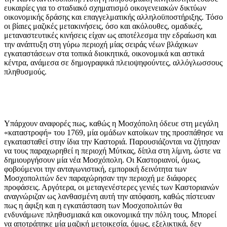
ευκαιρίες για το σταδιακό σχηματισμό οικογενειακών δικτύων
οικονομικής δράσης και επαγγελματικής αλληλοϋποστήριξης. Τόσο
οι βίαιες μαζικές μετακινήσεις, όσο και ακόλουθες, ομαδικές,
μεταναστευτικές κινήσεις είχαν ως αποτέλεσμα την εδραίωση και
την ανάπτυξη στη γύρω περιοχή μίας σειράς νέων βλάχικων
εγκαταστάσεων στα τοπικά διοικητικά, οικονομικά και αστικά
κέντρα, ανάμεσα σε δημογραφικά πλειοψηφούντες, αλλόγλωσσους
πληθυσμούς.
Υπάρχουν αναφορές πως, καθώς η Μοσχόπολη όδευε στη μεγάλη
«καταστροφή» του 1769, μία ομάδων κατοίκων της προσπάθησε να
εγκατασταθεί στην ίδια την Καστοριά. Παρουσιάζονται να ζήτησαν
να τους παραχωρηθεί η περιοχή Μύτκας, δίπλα στη λίμνη, ώστε να
δημιουργήσουν μία νέα Μοσχόπολη. Οι Καστοριανοί, όμως,
φοβούμενοι την ανταγωνιστική, εμπορική δεινότητα των
Μοσχοπολιτών δεν παραχώρησαν την περιοχή με διάφορες
προφάσεις. Αργότερα, οι μεταγενέστερες γενιές των Καστοριανών
αναγνώριζαν ως λανθασμένη αυτή την απόφαση, καθώς πίστευαν
πως η άφιξη και η εγκατάσταση των Μοσχοπολιτών θα
ενδυνάμωνε πληθυσμιακά και οικονομικά την πόλη τους. Μπορεί
να αποτράπηκε μία μαζική μετοικεσία, όμως, εξελικτικά, δεν