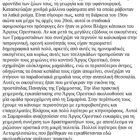
φροντίδα των ζώων τους, τη γεωργία και την υφαντουργική.
Κατασκεύαζαν χονδρά μάλλινα υφάσματα από τα οποία ράβονταν
τα λαϊκά ρούχα. Είναι σίγουρο πως, κατά τη διάρκεια του 19ου
αιώνα και μέχρι τις αρχές του 20ού, αυτοί οι σταδιακά
αφομοιούμενοι πρόσφυγες δεν ήταν οι μόνοι Βλάχοι κάτοικοι του
Άργους Ορεστικού. Αν και μετά τις μεγάλες εξόδους οι οικογένειες
των Γραμμοστιάνων που συνέχιζαν να περνούν τα καλοκαίρια στην
πατρογονική, ορεινή κοινότητάς τους είχαν περιοριστεί
δημογραφικά κατά πολύ, αρκετές από αυτές τις ημινομαδικές
οικογένειες και κυρίως αυτές των τσελιγκάδων προτιμούσαν να
περνούν τους χειμώνες στο κοντινό Άργος Ορεστικό, όπου
σχημάτιζαν ολόκληρους μαχαλάδες, ενώ οι περισσότεροι άντρες,
οδηγώντας τα όποια κοπάδια τους είχαν απομείνει, συνέχιζαν να
στήνουν τα παραδοσιακά χειμαδιά τους στην ανατολική Θεσσαλία.
Αυτές οι οικογένειες ήταν που μετέφεραν την εικόνα της
προστάτιδας Παναγίας της Γράμμοστας. Την ίδια πρακτική
χειμερινής εγκατάστασης στο Άργος Ορεστικό ακολουθούσε και
μία ομάδα προερχόμενη από τη Σαμαρίνα. Στην περίπτωση τους
έχουμε να κάνουμε περισσότερο με εμποροβιοτέχνες και
επαγγελματίες Βλάχους και πολύ λιγότερο με κτηνοτρόφους. Αυτοί
οι Σαμαριναίοι αναζητούσαν στο Άργος Ορεστικό ευκαιρίες για τη
χειμερινή συνέχιση των δραστηριοτήτων τους, με αποτέλεσμα να
ριζώσουν οριστικά στη μικρή πολιτεία. Πολλοί λιγότεροι ήταν οι
Αετομηλιτσιώτες που βρέθηκαν να εγκαθίστανται εδώ
ακολουθώντας ανάλογες πρακτικές.