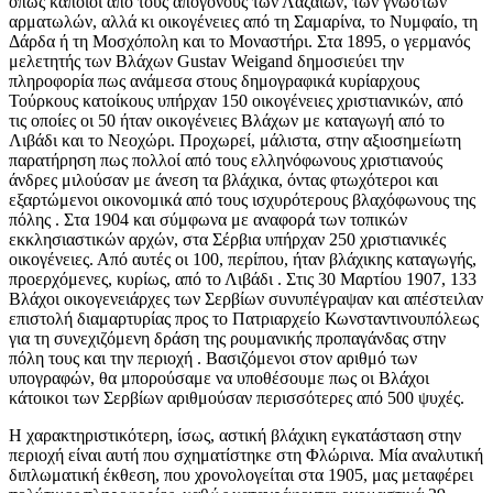
όπως κάποιοι από τους απογόνους των Λαζαίων, των γνωστών
αρματωλών, αλλά κι οικογένειες από τη Σαμαρίνα, το Νυμφαίο, τη
Δάρδα ή τη Μοσχόπολη και το Μοναστήρι. Στα 1895, ο γερμανός
μελετητής των Βλάχων Gustav Weigand δημοσιεύει την
πληροφορία πως ανάμεσα στους δημογραφικά κυρίαρχους
Τούρκους κατοίκους υπήρχαν 150 οικογένειες χριστιανικών, από
τις οποίες οι 50 ήταν οικογένειες Βλάχων με καταγωγή από το
Λιβάδι και το Νεοχώρι. Προχωρεί, μάλιστα, στην αξιοσημείωτη
παρατήρηση πως πολλοί από τους ελληνόφωνους χριστιανούς
άνδρες μιλούσαν με άνεση τα βλάχικα, όντας φτωχότεροι και
εξαρτώμενοι οικονομικά από τους ισχυρότερους βλαχόφωνους της
πόλης . Στα 1904 και σύμφωνα με αναφορά των τοπικών
εκκλησιαστικών αρχών, στα Σέρβια υπήρχαν 250 χριστιανικές
οικογένειες. Από αυτές οι 100, περίπου, ήταν βλάχικης καταγωγής,
προερχόμενες, κυρίως, από το Λιβάδι . Στις 30 Μαρτίου 1907, 133
Βλάχοι οικογενειάρχες των Σερβίων συνυπέγραψαν και απέστειλαν
επιστολή διαμαρτυρίας προς το Πατριαρχείο Κωνσταντινουπόλεως
για τη συνεχιζόμενη δράση της ρουμανικής προπαγάνδας στην
πόλη τους και την περιοχή . Βασιζόμενοι στον αριθμό των
υπογραφών, θα μπορούσαμε να υποθέσουμε πως οι Βλάχοι
κάτοικοι των Σερβίων αριθμούσαν περισσότερες από 500 ψυχές.
Η χαρακτηριστικότερη, ίσως, αστική βλάχικη εγκατάσταση στην
περιοχή είναι αυτή που σχηματίστηκε στη Φλώρινα. Μία αναλυτική
διπλωματική έκθεση, που χρονολογείται στα 1905, μας μεταφέρει