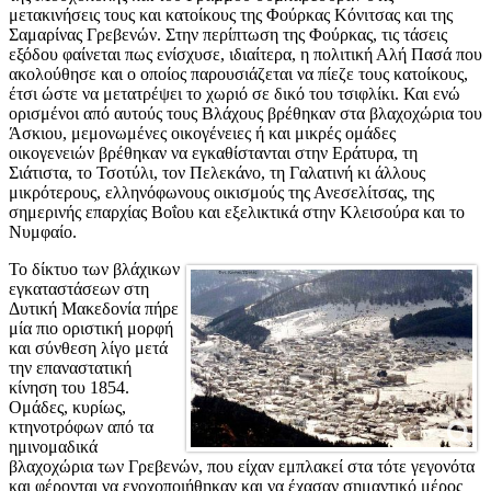
μετακινήσεις τους και κατοίκους της Φούρκας Κόνιτσας και της
Σαμαρίνας Γρεβενών. Στην περίπτωση της Φούρκας, τις τάσεις
εξόδου φαίνεται πως ενίσχυσε, ιδιαίτερα, η πολιτική Αλή Πασά που
ακολούθησε και ο οποίος παρουσιάζεται να πίεζε τους κατοίκους,
έτσι ώστε να μετατρέψει το χωριό σε δικό του τσιφλίκι. Και ενώ
ορισμένοι από αυτούς τους Βλάχους βρέθηκαν στα βλαχοχώρια του
Άσκιου, μεμονωμένες οικογένειες ή και μικρές ομάδες
οικογενειών βρέθηκαν να εγκαθίστανται στην Εράτυρα, τη
Σιάτιστα, το Τσοτύλι, τον Πελεκάνο, τη Γαλατινή κι άλλους
μικρότερους, ελληνόφωνους οικισμούς της Ανεσελίτσας, της
σημερινής επαρχίας Βοΐου και εξελικτικά στην Κλεισούρα και το
Νυμφαίο.
Το δίκτυο των βλάχικων
εγκαταστάσεων στη
Δυτική Μακεδονία πήρε
μία πιο οριστική μορφή
και σύνθεση λίγο μετά
την επαναστατική
κίνηση του 1854.
Ομάδες, κυρίως,
κτηνοτρόφων από τα
ημινομαδικά
βλαχοχώρια των Γρεβενών, που είχαν εμπλακεί στα τότε γεγονότα
και φέρονται να ενοχοποιήθηκαν και να έχασαν σημαντικό μέρος