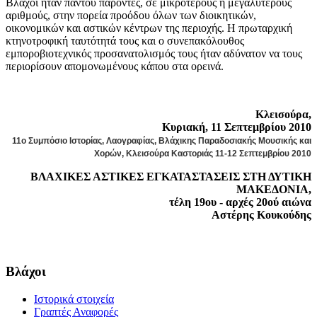
Βλάχοι ήταν παντού παρόντες, σε μικρότερους ή μεγαλύτερους
αριθμούς, στην πορεία προόδου όλων των διοικητικών,
οικονομικών και αστικών κέντρων της περιοχής. Η πρωταρχική
κτηνοτροφική ταυτότητά τους και ο συνεπακόλουθος
εμποροβιοτεχνικός προσανατολισμός τους ήταν αδύνατον να τους
περιορίσουν απομονωμένους κάπου στα ορεινά.
Κλεισούρα,
Κυριακή, 11 Σεπτεμβρίου 2010
11ο Συμπόσιο Ιστορίας, Λαογραφίας,
Βλάχικης
Παραδοσιακής Μουσικής και
Χορών, Κλεισούρα Καστοριάς 11-12 Σεπτεμβρίου 2010
ΒΛΑΧΙΚΕΣ ΑΣΤΙΚΕΣ ΕΓΚΑΤΑΣΤΑΣΕΙΣ ΣΤΗ ΔΥΤΙΚΗ
ΜΑΚΕΔΟΝΙΑ,
τέλη 19ου - αρχές 20ού αιώνα
Αστέρης Κουκούδης
Βλάχοι
Ιστορικά στοιχεία
Γραπτές Αναφορές