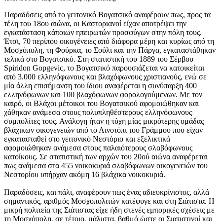
Παραδόσεις από το γειτονικό Βογατσικό αναφέρουν πως, προς τα
τέλη του 18ου αιώνα, οι Καστοριανοί είχαν αποτρέψει την
εγκατάσταση κάποιων ηπειρωτών προσφύγων στην πόλη τους.
Έτσι, 70 περίπου οικογένειες από διάφορα μέρη και κυρίως από τη
Μοσχόπολη, τη Φούρκα, το Σούλι και την Πάργα, εγκαταστάθηκαν
τελικά στο Βογατσικό. Στη στατιστική του 1889 του Σέρβου
Spiridon Gopgevic, το Βογατσικό παρουσιάζεται να κατοικείται
από 3.000 ελληνόφωνους και βλαχόφωνους χριστιανούς, ενώ σε
μία άλλη επισήμανση του ίδιου αναφέρεται η συνύπαρξη 400
ελληνόφωνων και 100 βλαχόφωνων φορολογούμενων. Με τον
καιρό, οι Βλάχοι μέτοικοι του Βογατσικού αφομοιώθηκαν και
χάθηκαν ανάμεσα στους πολυπληθέστερους ελληνόφωνους
συμπολίτες τους. Ανάλογη ήταν η τύχη μίας μικρότερης ομάδας
βλάχικων οικογενειών από το Λινοτόπι του Γράμμου που είχαν
εγκατασταθεί στο γειτονικό Νεστόριο και εξελικτικά
αφομοιώθηκαν ανάμεσα στους παλαιότερους σλαβόφωνους
κατοίκους. Σε στατιστική των αρχών του 20ού αιώνα αναφέρεται
πως ανάμεσα στα 455 νοικοκυριά σλαβόφωνων οικογενειών του
Νεστορίου υπήρχαν ακόμη 16 βλάχικα νοικοκυριά.
Παραδόσεις, και πάλι, αναφέρουν πως ένας αδιευκρίνιστος, αλλά
σημαντικός, αριθμός Μοσχοπολιτών κατέφυγε και στη Σιάτιστα. Η
μικρή πολιτεία της Σιάτιστας είχε ήδη στενές εμπορικές σχέσεις με
τη Μοσχόπολη, σε τέτοιο, μάλιστα, βαθμό ώστε οι Σιατιστινοί και