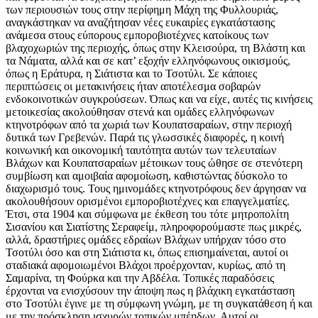
των περιουσιών τους στην περίφημη Μάχη της Φυλλουριάς,
αναγκάστηκαν να αναζήτησαν νέες ευκαιρίες εγκατάστασης
ανάμεσα στους εύπορους εμποροβιοτέχνες κατοίκους των
βλαχοχωριών της περιοχής, όπως στην Κλεισούρα, τη Βλάστη και
τα Νάματα, αλλά και σε κατ’ εξοχήν ελληνόφωνους οικισμούς,
όπως η Εράτυρα, η Σιάτιστα και το Τσοτύλι. Σε κάποιες
περιπτώσεις οι μετακινήσεις ήταν αποτέλεσμα σοβαρών
ενδοκοινοτικών συγκρούσεων. Όπως και να είχε, αυτές τις κινήσεις
μετοικεσίας ακολούθησαν στενά και ομάδες ελληνόφωνων
κτηνοτρόφων από τα χωριά των Κουπατσαραίων, στην περιοχή
δυτικά των Γρεβενών. Παρά τις γλωσσικές διαφορές, η κοινή
κοινωνική και οικονομική ταυτότητα αυτών των τελευταίων
Βλάχων και Κουπατσαραίων μέτοικων τους ώθησε σε στενότερη
συμβίωση και αμοιβαία αφομοίωση, καθιστώντας δύσκολο το
διαχωρισμό τους. Τους ημινομάδες κτηνοτρόφους δεν άργησαν να
ακολουθήσουν ορισμένοι εμποροβιοτέχνες και επαγγελματίες.
Έτσι, στα 1904 και σύμφωνα με έκθεση του τότε μητροπολίτη
Σισανίου και Σιατίστης Σεραφείμ, πληροφορούμαστε πως μικρές,
αλλά, δραστήριες ομάδες εδραίων Βλάχων υπήρχαν τόσο στο
Τσοτύλι όσο και στη Σιάτιστα κι, όπως επισημαίνεται, αυτοί οι
σταδιακά αφομοιωμένοι Βλάχοι προέρχονταν, κυρίως, από τη
Σαμαρίνα, τη Φούρκα και την Αβδέλα. Τοπικές παραδόσεις
έρχονται να ενισχύσουν την άποψη πως η βλάχικη εγκατάσταση
στο Τσοτύλι έγινε με τη σύμφωνη γνώμη, με τη συγκατάθεση ή και
με την πρόσκληση ισχυρών τοπικών μπέηδων. Αυτοί οι