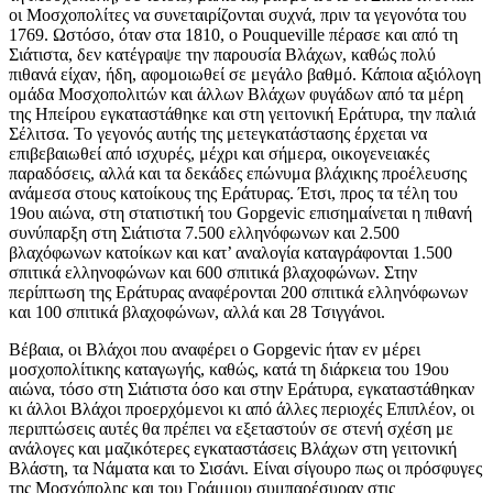
οι Μοσχοπολίτες να συνεταιρίζονται συχνά, πριν τα γεγονότα του
1769. Ωστόσο, όταν στα 1810, ο Pouqueville πέρασε και από τη
Σιάτιστα, δεν κατέγραψε την παρουσία Βλάχων, καθώς πολύ
πιθανά είχαν, ήδη, αφομοιωθεί σε μεγάλο βαθμό. Κάποια αξιόλογη
ομάδα Μοσχοπολιτών και άλλων Βλάχων φυγάδων από τα μέρη
της Ηπείρου εγκαταστάθηκε και στη γειτονική Εράτυρα, την παλιά
Σέλιτσα. Το γεγονός αυτής της μετεγκατάστασης έρχεται να
επιβεβαιωθεί από ισχυρές, μέχρι και σήμερα, οικογενειακές
παραδόσεις, αλλά και τα δεκάδες επώνυμα βλάχικης προέλευσης
ανάμεσα στους κατοίκους της Εράτυρας. Έτσι, προς τα τέλη του
19ου αιώνα, στη στατιστική του Gopgevic επισημαίνεται η πιθανή
συνύπαρξη στη Σιάτιστα 7.500 ελληνόφωνων και 2.500
βλαχόφωνων κατοίκων και κατ’ αναλογία καταγράφονται 1.500
σπιτικά ελληνοφώνων και 600 σπιτικά βλαχοφώνων. Στην
περίπτωση της Εράτυρας αναφέρονται 200 σπιτικά ελληνόφωνων
και 100 σπιτικά βλαχοφώνων, αλλά και 28 Τσιγγάνοι.
Βέβαια, οι Βλάχοι που αναφέρει ο Gopgevic ήταν εν μέρει
μοσχοπολίτικης καταγωγής, καθώς, κατά τη διάρκεια του 19ου
αιώνα, τόσο στη Σιάτιστα όσο και στην Εράτυρα, εγκαταστάθηκαν
κι άλλοι Βλάχοι προερχόμενοι κι από άλλες περιοχές Επιπλέον, οι
περιπτώσεις αυτές θα πρέπει να εξεταστούν σε στενή σχέση με
ανάλογες και μαζικότερες εγκαταστάσεις Βλάχων στη γειτονική
Βλάστη, τα Νάματα και το Σισάνι. Είναι σίγουρο πως οι πρόσφυγες
της Μοσχόπολης και του Γράμμου συμπαρέσυραν στις