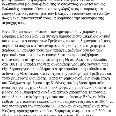
ελληνόφωνοι μουσουλμάνοι της Ανεσελίτσας, γνωστοί και ως
Βαλαάδες, παρουσιάζονται να αναγνώριζαν τις εμπορικές και
επαγγελματικές ικανότητες των Βλάχων μετοίκων και να ήλπιζαν
πως η εκεί εγκατάστασή τους θα βοηθούσε την οικονομία της
περιοχής τους.
Είναι βέβαιο πως οι κάτοικοι των ημινομαδικών χωριών της
Βόρειας Πίνδου είχαν μια συνεχή παρουσία στο μικρό διοικητικό
και οικονομικό κέντρο των Γρεβενών, αν και η δημογραφική τους
παρουσία αυξομειωνόταν ανάμεσα στη θερινή και τη χειμερινή
περίοδο. Οι αριθμοί τόσο των παραχειμαζόντων όσο και των
οριστικά εγκατεστημένων επαγγελματιών προσαυξήθηκαν
σημαντικά μετά την ενσωμάτωση της Θεσσαλίας στην Ελλάδα,
στα 1881. Η ύπαρξη της νέας συνοριακής γραμμής φαίνεται πως
είχε δημιουργήσει προβλήματα στην παραδοσιακή κάθοδο στα
πεδινά της Θεσσαλίας και ενίσχυσε την επιλογή των Γρεβενών ως
τόπο χειμερινής διαβίωσης. Παρά τη φημολογούμενη συμμετοχή
και Βλάχων στην ίδρυση της Κοζάνης, αυτή η δραστήρια πόλη
αναπτύχθηκε ως μια κλειστή, ελληνόφωνη, χριστιανική κοινότητα
με ισχυρό εμποροβιοτεχνικό και αστικό χαρακτήρα. Εντούτοις,
ούτε εδώ αποφεύχθηκε η εγκατάσταση κάποιων Βλάχων. Μία
έκθεση των τοπικών εκκλησιαστικών αρχών, έρχεται, στα 1904, να
γνωστοποιήσει την παρουσία 50 βλάχικων οικογενειών και στην
Κοζάνη, προερχόμενων από τη Σαμαρίνα, ανάμεσα στις 2.500 κατ’
εξοχήν ελληνόφωνες οικογένειες της πόλης. Και ενώ οι