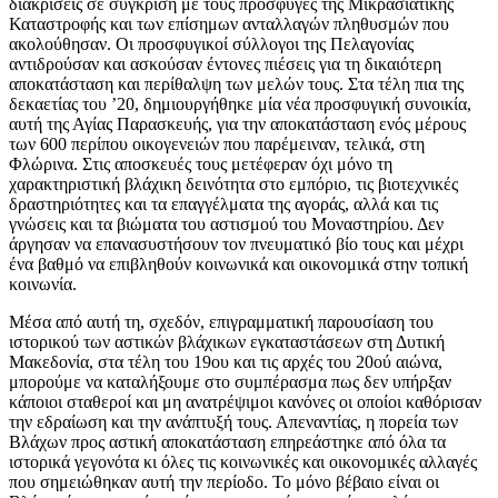
διακρίσεις σε σύγκριση με τους πρόσφυγες της Μικρασιατικής
Καταστροφής και των επίσημων ανταλλαγών πληθυσμών που
ακολούθησαν. Οι προσφυγικοί σύλλογοι της Πελαγονίας
αντιδρούσαν και ασκούσαν έντονες πιέσεις για τη δικαιότερη
αποκατάσταση και περίθαλψη των μελών τους. Στα τέλη πια της
δεκαετίας του ’20, δημιουργήθηκε μία νέα προσφυγική συνοικία,
αυτή της Αγίας Παρασκευής, για την αποκατάσταση ενός μέρους
των 600 περίπου οικογενειών που παρέμειναν, τελικά, στη
Φλώρινα. Στις αποσκευές τους μετέφεραν όχι μόνο τη
χαρακτηριστική βλάχικη δεινότητα στο εμπόριο, τις βιοτεχνικές
δραστηριότητες και τα επαγγέλματα της αγοράς, αλλά και τις
γνώσεις και τα βιώματα του αστισμού του Μοναστηρίου. Δεν
άργησαν να επανασυστήσουν τον πνευματικό βίο τους και μέχρι
ένα βαθμό να επιβληθούν κοινωνικά και οικονομικά στην τοπική
κοινωνία.
Μέσα από αυτή τη, σχεδόν, επιγραμματική παρουσίαση του
ιστορικού των αστικών βλάχικων εγκαταστάσεων στη Δυτική
Μακεδονία, στα τέλη του 19ου και τις αρχές του 20ού αιώνα,
μπορούμε να καταλήξουμε στο συμπέρασμα πως δεν υπήρξαν
κάποιοι σταθεροί και μη ανατρέψιμοι κανόνες οι οποίοι καθόρισαν
την εδραίωση και την ανάπτυξή τους. Απεναντίας, η πορεία των
Βλάχων προς αστική αποκατάσταση επηρεάστηκε από όλα τα
ιστορικά γεγονότα κι όλες τις κοινωνικές και οικονομικές αλλαγές
που σημειώθηκαν αυτή την περίοδο. Το μόνο βέβαιο είναι οι