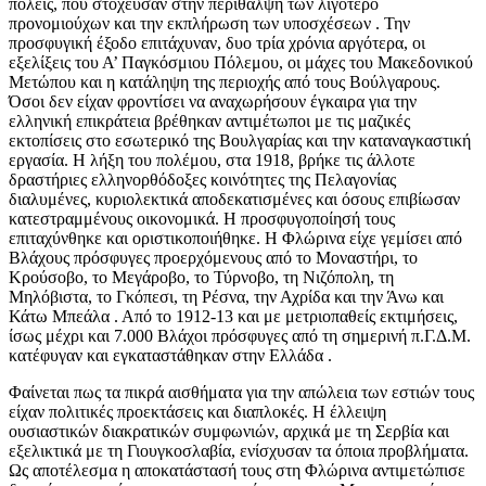
πόλεις, που στόχευσαν στην περίθαλψη των λιγότερο
προνομιούχων και την εκπλήρωση των υποσχέσεων . Την
προσφυγική έξοδο επιτάχυναν, δυο τρία χρόνια αργότερα, οι
εξελίξεις του Α’ Παγκόσμιου Πόλεμου, οι μάχες του Μακεδονικού
Μετώπου και η κατάληψη της περιοχής από τους Βούλγαρους.
Όσοι δεν είχαν φροντίσει να αναχωρήσουν έγκαιρα για την
ελληνική επικράτεια βρέθηκαν αντιμέτωποι με τις μαζικές
εκτοπίσεις στο εσωτερικό της Βουλγαρίας και την καταναγκαστική
εργασία. Η λήξη του πολέμου, στα 1918, βρήκε τις άλλοτε
δραστήριες ελληνορθόδοξες κοινότητες της Πελαγονίας
διαλυμένες, κυριολεκτικά αποδεκατισμένες και όσους επιβίωσαν
κατεστραμμένους οικονομικά. Η προσφυγοποίησή τους
επιταχύνθηκε και οριστικοποιήθηκε. Η Φλώρινα είχε γεμίσει από
Βλάχους πρόσφυγες προερχόμενους από το Μοναστήρι, το
Κρούσοβο, το Μεγάροβο, το Τύρνοβο, τη Νιζόπολη, τη
Μηλόβιστα, το Γκόπεσι, τη Ρέσνα, την Αχρίδα και την Άνω και
Κάτω Μπεάλα . Από το 1912-13 και με μετριοπαθείς εκτιμήσεις,
ίσως μέχρι και 7.000 Βλάχοι πρόσφυγες από τη σημερινή π.Γ.Δ.Μ.
κατέφυγαν και εγκαταστάθηκαν στην Ελλάδα .
Φαίνεται πως τα πικρά αισθήματα για την απώλεια των εστιών τους
είχαν πολιτικές προεκτάσεις και διαπλοκές. Η έλλειψη
ουσιαστικών διακρατικών συμφωνιών, αρχικά με τη Σερβία και
εξελικτικά με τη Γιουγκοσλαβία, ενίσχυσαν τα όποια προβλήματα.
Ως αποτέλεσμα η αποκατάστασή τους στη Φλώρινα αντιμετώπισε