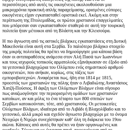
περισσότερες από αυτές τις οικογένειες ακολουθούσαν μια
μακροχρόνια πρακτική απλής παραχείμασης, ορισμένες εύπορες
οικογένειες είχαν εγκατασταθεί οριστικά εκεί. Ακόμη και στην
περίπτωση της Πτολεμαΐδας, οι πρώτοι χριστιανοί επαγγελματίες
που μπόρεσαν σαν εγκατασταθούν σταθερά σε αυτή την τουρκική
πολιτεία ήταν μέτοικοι από τη Βλάστη και την Κλεισούρα.
Η πιο άγνωστη από τις αστικές βλάχικες εγκαταστάσεις στη Δυτική
Μακεδονία είναι αυτή στα Σερβία. Το παλιότερο βλάχικο στοιχείο
της μικρής πολιτείας θα πρέπει να δημιούργησε μια κάποια βάση
όταν οι αντιπαραθέσεις ανάμεσα στον Αλή Πασά των Ιωαννίνων
και τους ισχυρούς τοπικούς αρματολούς εξανάγκασαν σε έξοδο από
τα γειτονικά βλαχοχώρια του Ολύμπου ενός σημαντικού αριθμού
οικογενειών, που ανήκαν, κυρίως, στις τάξεις των
εμποροβιοτεχνών. Αναφέρεται πως, ήδη στα 1814 με 1815,
προεστός των χριστιανών της πόλης ήταν ο Λιβαδιώτης Αναστάσιος
Χατζή-Πούσιος. Η άφιξη των Ολύμπιων Βλάχων είναι σίγουρο
πως αναζωογόνησε την περιορισμένη ομάδων των χριστιανών
κατοίκων, αν και μόλις το ένα τέταρτο των 800 σπιτιών των
Σερβίων κατοικούνταν, τότε, από χριστιανούς. Οι μετοικεσίες
Ολύμπιων Βλάχων, ιδιαίτερα από το Λιβάδι ή Βλαχολίβαδο και το
γειτονικό, αλλά μικρό και σχεδόν άγνωστο βλαχοχώρι με το όνομα
Νεοχώρι ή Νιχώρι συνεχίστηκαν καθ’ όλη τη διάρκεια του 19ου
αιώνα. Κάποιες από αυτές θα πρέπει να ήταν οργανωμένες και
ομαδικές. Σύμφωνα με έγγραφη πηγή, προερχόμενη από το