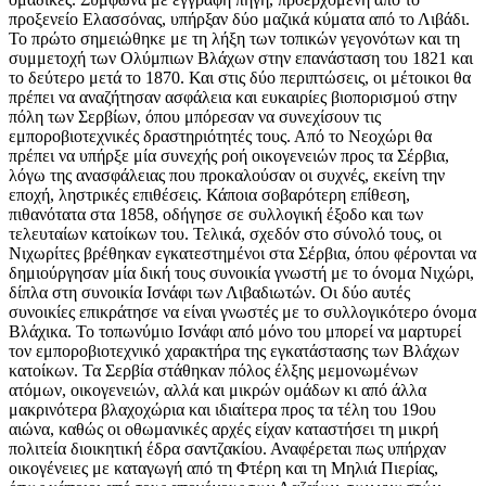
προξενείο Ελασσόνας, υπήρξαν δύο μαζικά κύματα από το Λιβάδι.
Το πρώτο σημειώθηκε με τη λήξη των τοπικών γεγονότων και τη
συμμετοχή των Ολύμπιων Βλάχων στην επανάσταση του 1821 και
το δεύτερο μετά το 1870. Και στις δύο περιπτώσεις, οι μέτοικοι θα
πρέπει να αναζήτησαν ασφάλεια και ευκαιρίες βιοπορισμού στην
πόλη των Σερβίων, όπου μπόρεσαν να συνεχίσουν τις
εμποροβιοτεχνικές δραστηριότητές τους. Από το Νεοχώρι θα
πρέπει να υπήρξε μία συνεχής ροή οικογενειών προς τα Σέρβια,
λόγω της ανασφάλειας που προκαλούσαν οι συχνές, εκείνη την
εποχή, ληστρικές επιθέσεις. Κάποια σοβαρότερη επίθεση,
πιθανότατα στα 1858, οδήγησε σε συλλογική έξοδο και των
τελευταίων κατοίκων του. Τελικά, σχεδόν στο σύνολό τους, οι
Νιχωρίτες βρέθηκαν εγκατεστημένοι στα Σέρβια, όπου φέρονται να
δημιούργησαν μία δική τους συνοικία γνωστή με το όνομα Νιχώρι,
δίπλα στη συνοικία Ισνάφι των Λιβαδιωτών. Οι δύο αυτές
συνοικίες επικράτησε να είναι γνωστές με το συλλογικότερο όνομα
Βλάχικα. Το τοπωνύμιο Ισνάφι από μόνο του μπορεί να μαρτυρεί
τον εμποροβιοτεχνικό χαρακτήρα της εγκατάστασης των Βλάχων
κατοίκων. Τα Σερβία στάθηκαν πόλος έλξης μεμονωμένων
ατόμων, οικογενειών, αλλά και μικρών ομάδων κι από άλλα
μακρινότερα βλαχοχώρια και ιδιαίτερα προς τα τέλη του 19ου
αιώνα, καθώς οι οθωμανικές αρχές είχαν καταστήσει τη μικρή
πολιτεία διοικητική έδρα σαντζακίου. Αναφέρεται πως υπήρχαν
οικογένειες με καταγωγή από τη Φτέρη και τη Μηλιά Πιερίας,