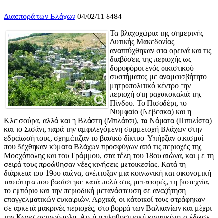
Διασπορά των Βλάχων
04/02/11
8484
Τα βλαχοχώρια της σημερινής
Δυτικής Μακεδονίας
αναπτύχθηκαν στα ορεινά και τις
διαβάσεις της περιοχής ως
δορυφόροι ενός οικιστικού
συστήματος με αναμφισβήτητο
μητροπολιτικό κέντρο την
περιοχή στη ραχοκοκαλιά της
Πίνδου. Το Πισοδέρι, το
Νυμφαίο (Νέβεσκα) και η
Κλεισούρα, αλλά και η Βλάστη (Μπλάτσι), τα Νάματα (Πιπιλίστα)
και το Σισάνι, παρά την αμφιλεγόμενη συμμετοχή Βλάχων στην
εδραίωσή τους, σχημάτιζαν το βασικό δίκτυο. Υπήρξαν οικισμοί
που δέχθηκαν κύματα Βλάχων προσφύγων από τις περιοχές της
Μοσχόπολης και του Γράμμου, στα τέλη του 18ου αιώνα, και με τη
σειρά τους προώθησαν νέες κινήσεις μετοικεσίας. Κατά τη
διάρκεια του 19ου αιώνα, ανέπτυξαν μια κοινωνική και οικονομική
ταυτότητα που βασίστηκε κατά πολύ στις μεταφορές, τη βιοτεχνία,
το εμπόριο και την περιοδική μετανάστευση σε αναζήτηση
επαγγελματικών ευκαιριών. Αρχικά, οι κάτοικοί τους στράφηκαν
σε αρκετά μακρινές περιοχές, στο βορρά των Βαλκανίων και μέχρι
την Κωνσταντινούπολη. Αυτή η πληθυσμιακή κινητικότητα έδωσε