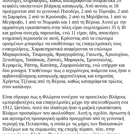
πολύτιμες πληροφορίες, καθώς καταγράφονται ονομαστικά 29
κεφαλές οικογενειών βλάχικης καταγωγής. Από αυτούς οι 18
προέρχονταν από το γειτονικό Πισοδέρι, 2 από το Τύρνοβο, 2 από
τη Σαμαρίνα, 2 από το Κρούσοβο, 2 από τη Μηλόβιστα, 1 από το
Μεγάροβο, 1 από το Νυμφαίο και 1 από τη Βέροια. Αυτοί με την
αρχαιότερη εγκατάσταση στην πόλη είχαν συμπληρώσει 35 ή 30
και χρόνια συνεχής παρουσίας, ενώ 11 είχαν, ήδη, αποκτήσει
κτηματική περιουσία σε αυτή. Κρίνοντας από τα επώνυμα
ορισμένων μπορούμε να υποθέσουμε τις επαγγελματικές τους
ενασχολήσεις. Χαρακτηριστικά αναφέρονται τα επώνυμα
Μαχαιροποιός, Τσαρουχάς, Φραγγοράπτης, Γανωτής, Χρυσοχόου,
Ξενοδόχος, Ταπάσκας, Ζαπτιές, Μαραγκός, Σχοινοπώλης,
Κεραμεύς, Ράπτης, Κασάπης, Ζαχαροπλάστης, ενώ υπήρχαν και
δύο μοναχοί. Υποθέτουμε πως ο ισχυρότερος ανάμεσα τους ήταν ο
αρβανιτοβλάχικης καταγωγής αρχιτσέλιγκας και κτηματίας
Χρήστος Τζέγκας από τη Βέροια, καθώς καταγράφεται πρώτος
στον κατάλογο.
Είναι σίγουρο πως η Φλώρινα συνέχισε να προσελκύει Βλάχους
εμποροβιοτέχνες και επαγγελματίες μέχρι την απελευθέρωση στα
1912. Ωστόσο, πολύ πιο ιδιαίτερη ήταν η μαζική εγκατάσταση
Βλάχων προσφύγων που ακολούθησε. Αυτή η, σχεδόν, άγνωστη ή
και αγνοημένη προσφυγική ομάδα προερχόταν από τη γειτονική
περιοχή της Πελαγονίας, η οποία με τις μάχες των Βαλκανικών
Πολέμων και τις συμφωνίες της εποχής πέρασε, τότε, στην