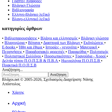
Γραπτές Αναφορές
Βλάχικη Γλώσσα
Βιβλιογραφία
Ελληνο-βλάχικο λεξικό
Βλαχο-ελληνικό λεξικό
κατηγορίες άρθρων
•
Βιβλιοπαρουσιάσεις
•
Βλάχοι και ελληνισμός
•
Βλάχικη γλώσσα
•
Βλαχοχώρια
•
Βότανα
•
Διασπορά των Βλάχων
•
Εκδηλώσεις
•
E-books
•
Ήθη και έθιμα
•
Ιστορίες - γεγονότα
•
Μαγειρική
•
Περιηγήσεις
•
Παραδοσιακές φορεσιές
•
Παραμύθια
•
Πολιτισμός
•
Πολιτιστικοί Συλλόγοι
•
Προσωπικότητες
•
Τραγούδια - Χοροί
•
Δελτία τύπου Π.Ο.Π.Σ.Β & Π.Β.Α
•
Ημερολόγια Π.Ο.Π.Σ.Β
•
Πρακτικά Π.Ο.Π.Σ.Β
Αναζήτηση...
Αναζήτηση
Βλάχοι.net © 2005-2026, Σχεδιασμός-Διαχείριση: Νάνης
Απόστολος
Χάρτης
Αρχική