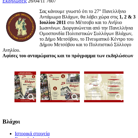
Εκδηλώσεις
26/04/11
7607
Σας κάνουμε γνωστό ότι το 27° Πανελλήνιο
Αντάμωμα Βλάχων, θα λάβει χώρα στις
1, 2 & 3
Ιουλίου 2011
στο Μέτσοβο και το Ανήλιο
Ιωαννίνων. Διοργανώνεται από την Πανελλήνια
Ομοσπονδία Πολιτιστικών Συλλόγων Βλάχων,
το Δήμο Μετσόβου, το Πνευματικό Κέντρο του
Δήμου Μετσόβου και το Πολιτιστικό Σύλλογο
Ανηλίου.
Αφίσες του ανταμώματος και το πρόγραμμα των εκδηλώσεων
Βλάχοι
Ιστορικά στοιχεία