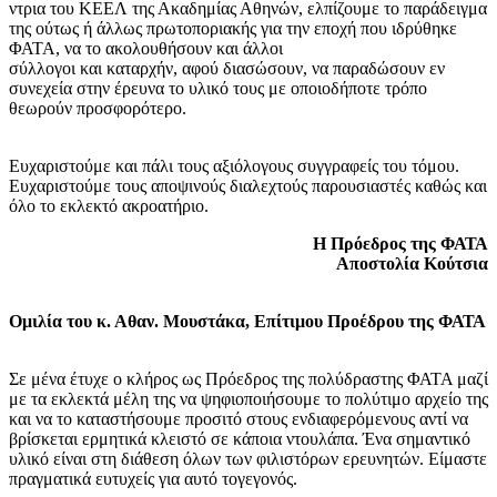
ντρια του ΚΕΕΛ της Ακαδημίας Αθηνών, ελπίζουμε το παράδειγμα
της ούτως ή άλλως πρωτοποριακής για την εποχή που ιδρύθηκε
ΦΑΤΑ, να το ακολουθήσουν και άλλοι
σύλλογοι και καταρχήν, αφού διασώσουν, να παραδώσουν εν
συνεχεία στην έρευνα το υλικό τους με οποιοδήποτε τρόπο
θεωρούν προσφορότερο.
Ευχαριστούμε και πάλι τους αξιόλογους συγγραφείς του τόμου.
Ευχαριστούμε τους αποψινούς διαλεχτούς παρουσιαστές καθώς και
όλο το εκλεκτό ακροατήριο.
Η Πρόεδρος της ΦΑΤΑ
Αποστολία Κούτσια
Ομιλία του κ. Αθαν. Μουστάκα, Επίτιμου Προέδρου της ΦΑΤΑ
Σε μένα έτυχε ο κλήρος ως Πρόεδρος της πολύδραστης ΦΑΤΑ μαζί
με τα εκλεκτά μέλη της να ψηφιοποιήσουμε το πολύτιμο αρχείο της
και να το καταστήσουμε προσιτό στους ενδιαφερόμενους αντί να
βρίσκεται ερμητικά κλειστό σε κάποια ντουλάπα. Ένα σημαντικό
υλικό είναι στη διάθεση όλων των φιλιστόρων ερευνητών. Είμαστε
πραγματικά ευτυχείς για αυτό τογεγονός.