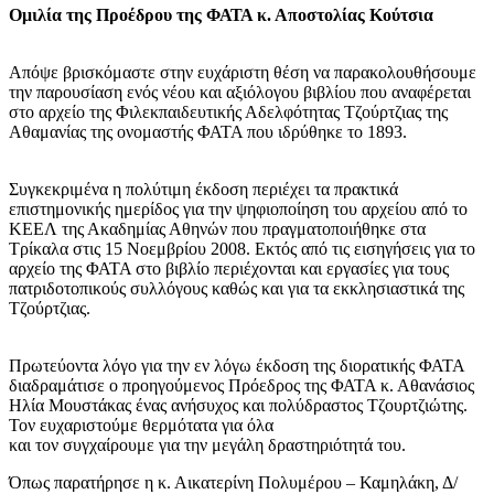
Ομιλία της Προέδρου της ΦΑΤΑ κ. Αποστολίας Κούτσια
Απόψε βρισκόμαστε στην ευχάριστη θέση να παρακολουθήσουμε
την παρουσίαση ενός νέου και αξιόλογου βιβλίου που αναφέρεται
στο αρχείο της Φιλεκπαιδευτικής Αδελφότητας Τζούρτζιας της
Αθαμανίας της ονομαστής ΦΑΤΑ που ιδρύθηκε το 1893.
Συγκεκριμένα η πολύτιμη έκδοση περιέχει τα πρακτικά
επιστημονικής ημερίδος για την ψηφιοποίηση του αρχείου από το
ΚΕΕΛ της Ακαδημίας Αθηνών που πραγματοποιήθηκε στα
Τρίκαλα στις 15 Νοεμβρίου 2008. Εκτός από τις εισηγήσεις για το
αρχείο της ΦΑΤΑ στο βιβλίο περιέχονται και εργασίες για τους
πατριδοτοπικούς συλλόγους καθώς και για τα εκκλησιαστικά της
Τζούρτζιας.
Πρωτεύοντα λόγο για την εν λόγω έκδοση της διορατικής ΦΑΤΑ
διαδραμάτισε ο προηγούμενος Πρόεδρος της ΦΑΤΑ κ. Αθανάσιος
Ηλία Μουστάκας ένας ανήσυχος και πολύδραστος Τζουρτζιώτης.
Τον ευχαριστούμε θερμότατα για όλα
και τον συγχαίρουμε για την μεγάλη δραστηριότητά του.
Όπως παρατήρησε η κ. Αικατερίνη Πολυμέρου – Καμηλάκη, Δ/