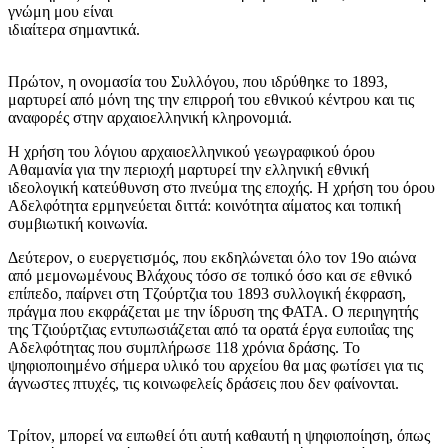
γνώμη μου είναι
ιδιαίτερα σημαντικά.
Πρώτον, η ονομασία του Συλλόγου, που ιδρύθηκε το 1893,
μαρτυρεί από μόνη της την επιρροή του εθνικού κέντρου και τις
αναφορές στην αρχαιοελληνική κληρονομιά.
Η χρήση του λόγιου αρχαιοελληνικού γεωγραφικού όρου
Αθαμανία για την περιοχή μαρτυρεί την ελληνική εθνική
ιδεολογική κατεύθυνση στο πνεύμα της εποχής. Η χρήση του όρου
Αδελφότητα ερμηνεύεται διττά: κοινότητα αίματος και τοπική
συμβιωτική κοινωνία.
Δεύτερον, ο ευεργετισμός, που εκδηλώνεται όλο τον 19ο αιώνα
από μεμονωμένους Βλάχους τόσο σε τοπικό όσο και σε εθνικό
επίπεδο, παίρνει στη Τζούρτζια του 1893 συλλογική έκφραση,
πράγμα που εκφράζεται με την ίδρυση της ΦΑΤΑ. Ο περιηγητής
της Τζιούρτζιας εντυπωσιάζεται από τα ορατά έργα ευποιΐας της
Αδελφότητας που συμπλήρωσε 118 χρόνια δράσης. Το
ψηφιοποιημένο σήμερα υλικό του αρχείου θα μας φωτίσει για τις
άγνωστες πτυχές, τις κοινωφελείς δράσεις που δεν φαίνονται.
Τρίτον, μπορεί να ειπωθεί ότι αυτή καθαυτή η ψηφιοποίηση, όπως