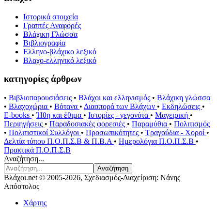
Ιστορικά στοιχεία
Γραπτές Αναφορές
Βλάχικη Γλώσσα
Βιβλιογραφία
Ελληνο-βλάχικο λεξικό
Βλαχο-ελληνικό λεξικό
κατηγορίες άρθρων
•
Βιβλιοπαρουσιάσεις
•
Βλάχοι και ελληνισμός
•
Βλάχικη γλώσσα
•
Βλαχοχώρια
•
Βότανα
•
Διασπορά των Βλάχων
•
Εκδηλώσεις
•
E-books
•
Ήθη και έθιμα
•
Ιστορίες - γεγονότα
•
Μαγειρική
•
Περιηγήσεις
•
Παραδοσιακές φορεσιές
•
Παραμύθια
•
Πολιτισμός
•
Πολιτιστικοί Συλλόγοι
•
Προσωπικότητες
•
Τραγούδια - Χοροί
•
Δελτία τύπου Π.Ο.Π.Σ.Β & Π.Β.Α
•
Ημερολόγια Π.Ο.Π.Σ.Β
•
Πρακτικά Π.Ο.Π.Σ.Β
Αναζήτηση...
Αναζήτηση
Βλάχοι.net © 2005-2026, Σχεδιασμός-Διαχείριση: Νάνης
Απόστολος
Χάρτης