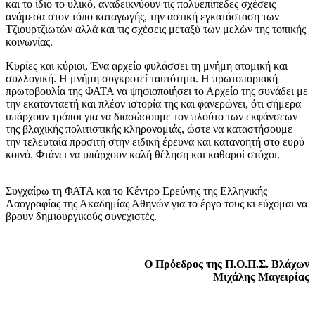
και το ίδιο το υλικό, αναδεικνύουν τις πολυεπίπεδες σχέσεις
ανάμεσα στον τόπο καταγωγής, την αστική εγκατάσταση των
Τζιουρτζιωτών αλλά και τις σχέσεις μεταξύ των μελών της τοπικής
κοινωνίας.
Κυρίες και κύριοι, Ένα αρχείο φυλάσσει τη μνήμη ατομική και
συλλογική. Η μνήμη συγκροτεί ταυτότητα. Η πρωτοποριακή
πρωτοβουλία της ΦΑΤΑ να ψηφιοποιήσει το Αρχείο της συνάδει με
την εκατονταετή και πλέον ιστορία της και φανερώνει, ότι σήμερα
υπάρχουν τρόποι για να διασώσουμε τον πλούτο των εκφάνσεων
της βλαχικής πολιτιστικής κληρονομιάς, ώστε να καταστήσουμε
την τελευταία προσιτή στην ειδική έρευνα και κατανοητή στο ευρύ
κοινό. Φτάνει να υπάρχουν καλή θέληση και καθαροί στόχοι.
Συγχαίρω τη ΦΑΤΑ και το Κέντρο Ερεύνης της Ελληνικής
Λαογραφίας της Ακαδημίας Αθηνών για το έργο τους κι εύχομαι να
βρουν δημιουργικούς συνεχιστές.
Ο Πρόεδρος της Π.Ο.Π.Σ. Βλάχων
Μιχάλης Μαγειρίας