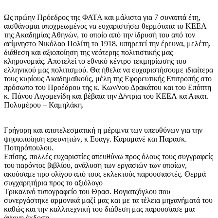
Ως πρώην Πρόεδρος της ΦΑΤΑ και μάλιστα για 7 συναπτά έτη,
αισθάνομαι υποχρεωμένος να ευχαριστήσω θερμότατα το ΚΕΕΛ
της Ακαδημίας Αθηνών, το οποίο από την ίδρυσή του από τον
αείμνηστο Νικόλαο Πολίτη το 1918, υπηρετεί την έρευνα, μελέτη,
διάθεση και αξιοποίηση της νεότερης πολιτιστικής μας
κληρονομιάς. Αποτελεί το εθνικό κέντρο τεκμηρίωσης του
ελληνικού μας πολιτισμού. Θα ήθελα να ευχαριστήσουμε ιδιαίτερα
τους κυρίους Ακαδημαϊκούς, μέλη της Εφορευτικής Επιτροπής στο
πρόσωπο του Προέδρου της κ. Κων/νου Δρακάτου και του Επόπτη
κ. Πάνου Λιγομενίδη και βέβαια την Δ/ντρια του ΚΕΕΛ κα Αικατ.
Πολυμέρου – Καμηλάκη.
Γρήγορη και αποτελεσματική η μέριμνα των υπευθύνων για την
ψηφιοποίηση ερευνητών, κ Ευαγγ. Καραμανέ και Παρασκ.
Ποτηρόπουλου.
Επίσης, πολλές ευχαριστίες απευθύνω προς όλους τους συγγραφείς
του παρόντος βιβλίου, ανάλυση των εργασιών των οποίων,
ακούσαμε προ ολίγου από τους εκλεκτούς παρουσιαστές. Θερμά
συγχαρητήρια προς το αξιόλογο
Τρικαλινό τυπογραφείο του Θρασ. Βογιατζόγλου που
συνεργάστηκε αρμονικά μαζί μας και με τα τέλεια μηχανήματά του
καθώς και την καλλιτεχνική του διάθεση μας παρουσίασε μια
άψογη έκδοση.