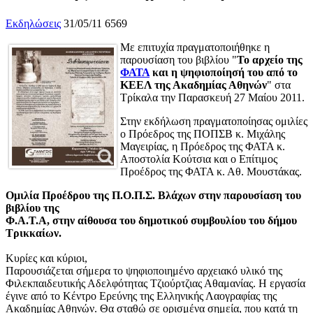
Εκδηλώσεις
31/05/11
6569
Με επιτυχία πραγματοποιήθηκε η
παρουσίαση του βιβλίου "
Το αρχείο της
ΦΑΤΑ
και η ψηφιοποίησή του από το
ΚΕΕΛ της Ακαδημίας Αθηνών
" στα
Τρίκαλα την Παρασκευή 27 Μαίου 2011.
Στην εκδήλωση πραγματοποίησας ομιλίες
ο Πρόεδρος της ΠΟΠΣΒ κ. Μιχάλης
Μαγειρίας, η Πρόεδρος της ΦΑΤΑ κ.
Αποστολία Κούτσια και ο Επίτιμος
Προέδρος της ΦΑΤΑ κ. Αθ. Μουστάκας.
Ομιλία Προέδρου της Π.Ο.Π.Σ. Βλάχων στην παρουσίαση του
βιβλίου της
Φ.Α.Τ.Α, στην αίθουσα του δημοτικού συμβουλίου του δήμου
Τρικκαίων.
Κυρίες και κύριοι,
Παρουσιάζεται σήμερα το ψηφιοποιημένο αρχειακό υλικό της
Φιλεκπαιδευτικής Αδελφότητας Τζιούρτζιας Αθαμανίας. Η εργασία
έγινε από το Κέντρο Ερεύνης της Ελληνικής Λαογραφίας της
Ακαδημίας Αθηνών. Θα σταθώ σε ορισμένα σημεία, που κατά τη