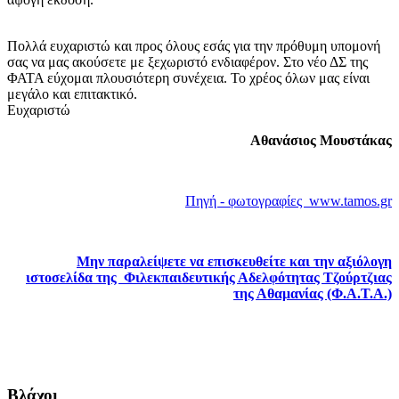
Πολλά ευχαριστώ και προς όλους εσάς για την πρόθυμη υπομονή
σας να μας ακούσετε με ξεχωριστό ενδιαφέρον. Στο νέο ΔΣ της
ΦΑΤΑ εύχομαι πλουσιότερη συνέχεια. Το χρέος όλων μας είναι
μεγάλο και επιτακτικό.
Ευχαριστώ
Αθανάσιος Μουστάκας
Πηγή - φωτογραφίες www.tamos.gr
Μην παραλείψετε να επισκευθείτε και την αξιόλογη
ιστοσελίδα της Φιλεκπαιδευτικής Αδελφότητας Τζούρτζιας
της Αθαμανίας (Φ.Α.Τ.Α.)
Βλάχοι