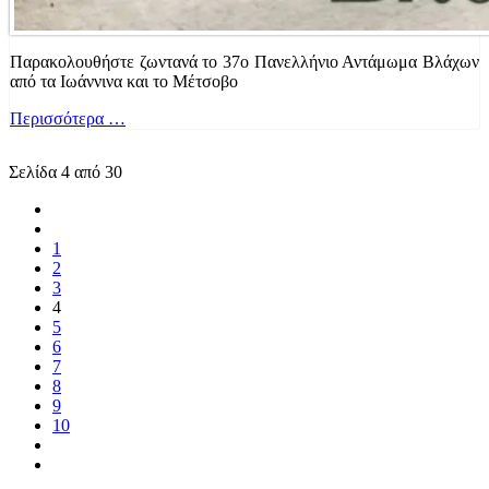
Παρακολουθήστε ζωντανά το 37ο Πανελλήνιο Αντάμωμα Βλάχων
από τα Ιωάννινα και το Μέτσοβο
Περισσότερα …
Σελίδα 4 από 30
1
2
3
4
5
6
7
8
9
10