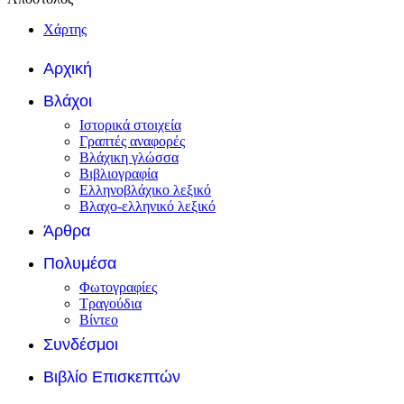
Χάρτης
Αρχική
Βλάχοι
Ιστορικά στοιχεία
Γραπτές αναφορές
Βλάχικη γλώσσα
Βιβλιογραφία
Ελληνοβλάχικο λεξικό
Βλαχο-ελληνικό λεξικό
Άρθρα
Πολυμέσα
Φωτογραφίες
Τραγούδια
Βίντεο
Συνδέσμοι
Βιβλίο Επισκεπτών