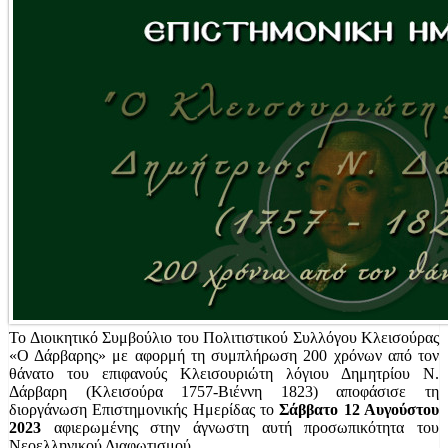
Το Διοικητικό Συμβούλιο του Πολιτιστικού Συλλόγου Κλεισούρας
«Ο Δάρβαρης» με αφορμή τη συμπλήρωση 200 χρόνων από τον
θάνατο του επιφανούς Κλεισουριώτη λόγιου Δημητρίου Ν.
Δάρβαρη (Κλεισούρα 1757-Βιέννη 1823) αποφάσισε τη
διοργάνωση Επιστημονικής Ημερίδας το
Σάββατο 12 Αυγούστου
2023
αφιερωμένης στην άγνωστη αυτή προσωπικότητα του
Νεοελληνικού Διαφωτισμού.