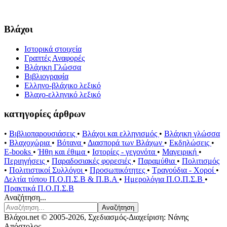
Βλάχοι
Ιστορικά στοιχεία
Γραπτές Αναφορές
Βλάχικη Γλώσσα
Βιβλιογραφία
Ελληνο-βλάχικο λεξικό
Βλαχο-ελληνικό λεξικό
κατηγορίες άρθρων
•
Βιβλιοπαρουσιάσεις
•
Βλάχοι και ελληνισμός
•
Βλάχικη γλώσσα
•
Βλαχοχώρια
•
Βότανα
•
Διασπορά των Βλάχων
•
Εκδηλώσεις
•
E-books
•
Ήθη και έθιμα
•
Ιστορίες - γεγονότα
•
Μαγειρική
•
Περιηγήσεις
•
Παραδοσιακές φορεσιές
•
Παραμύθια
•
Πολιτισμός
•
Πολιτιστικοί Συλλόγοι
•
Προσωπικότητες
•
Τραγούδια - Χοροί
•
Δελτία τύπου Π.Ο.Π.Σ.Β & Π.Β.Α
•
Ημερολόγια Π.Ο.Π.Σ.Β
•
Πρακτικά Π.Ο.Π.Σ.Β
Αναζήτηση...
Αναζήτηση
Βλάχοι.net © 2005-2026, Σχεδιασμός-Διαχείριση: Νάνης
Απόστολος