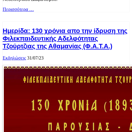
Περισσότερα …
Ημερίδα: 130 χρόνια απο την ίδρυση της
Φιλεκπαιδευτικής Αδελφότητας
Τζούρτζιας της Αθαμανίας (Φ.Α.Τ.Α.)
Εκδηλώσεις
31/07/23