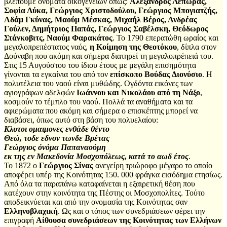
βλέπουμε ονόματα οικογενειών όπως:
Αλέξανδρος Λέπωρας,
Σοφία Λύκα, Γεώργιος Χριστοδούλου, Γεώργιος Μπογιατζής,
Αδάμ Γκύνας, Μαούμ Μέσκας, Μιχαήλ Βέρος, Ανδρέας
Γούλεν, Δημήτριος Παπάς, Γεώργιος Σαβέλσκη, Θεόδωρος
Στάνκοβιτς, Ναούμ Φαρακάτος
. Το 1790 επερατώθη ωραίος και
μεγαλοπρεπέστατος ναός,
η Κοίμηση της Θεοτόκου
, δίπλα στον
Δούναβη που ακόμη και σήμερα διατηρεί τη μεγαλοπρέπειά του.
Στις 15 Αυγούστου του ίδιου έτους με μεγάλη επισημότητα
γίνονται τα εγκαίνια του από τον
επίσκοπο Βούδας Διονύσιο
. Η
πολυτέλεια του ναού είναι μυθώδης. Ογδόντα εικόνες των
αγιογράφων αδελφών
Ιωάννου και Νικολάου από τη Νάξο
,
κοσμούν το τέμπλο του ναού. Πολλά τα αναθήματα και τα
αφιερώματα που ακόμη και σήμερα ο επισκέπτης μπορεί να
διαβάσει, όπως αυτό στη βάση του πολυελαίου:
Κλυτοι ομαιμονες ενθάδε θέντο
Θεώ, τοδε εδνον τωνδε Βρέτας
Γεώργιος όνόμα Παπαναούμη
εκ της εν Μακεδονία Μοσχοπόλεως, κατά το αωδ έτος
.
Το 1872 ο
Γεώργιος Σίνας
ανεγείρη τριώροφο μέγαρο το οποίο
αποφέρει υπέρ της Κοινότητας 150. 000 φράγκα εισόδημα ετησίως.
Από όλα τα παραπάνω καταφαίνεται η εξαιρετική θέση που
κατέχουν στην κοινότητα της Πέστης οι Μοσχοπολίτες. Τούτο
αποδεικνύεται και από την ονομασία της Κοινότητας σαν
Ελληνοβλαχική
. Ως και ο τόπος των συνεδριάσεων φέρει την
επιγραφή
Αίθουσα συνεδριάσεων της Κοινότητας των Ελλήνων