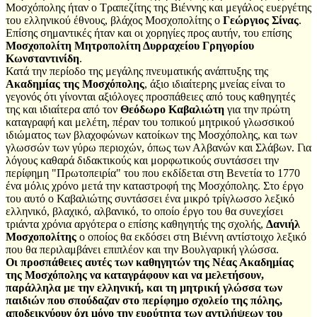
Μοσχόπολης ήταν ο Τραπεζίτης της Βιέννης και μεγάλος ευεργέτης
του ελληνικού έθνους, βλάχος Μοσχοπολίτης ο
Γεώργιος Σίνας
.
Επίσης σημαντικές ήταν και οι χορηγίες προς αυτήν, του επίσης
Μοσχοπολίτη Μητροπολίτη Δυρραχείου Γρηγορίου
Κωνσταντινίδη
.
Κατά την περίοδο της μεγάλης πνευματικής ανάπτυξης της
Ακαδημίας της Μοσχόπολης
, άξιο ιδιαίτερης μνείας είναι το
γεγονός ότι γίνονται αξιόλογες προσπάθειες από τους καθηγητές
της και ιδιαίτερα από τον
Θεόδωρο Καβαλιώτη
για την πρώτη
καταγραφή και μελέτη, πέραν του τοπικού μητρικού γλωσσικού
ιδιώματος των βλαχοφώνων κατοίκων της Μοσχόπολης, και των
γλωσσών των γύρω περιοχών, όπως των Αλβανών και Σλάβων. Για
λόγους καθαρά διδακτικούς και μορφωτικούς συντάσσει την
περίφημη "Πρωτοπειρία" του που εκδίδεται στη Βενετία το 1770
ένα μόλις χρόνο μετά την καταστροφή της Μοσχόπολης. Στο έργο
του αυτό ο Καβαλιώτης συντάσσει ένα μικρό τρίγλωσσο λεξικό
ελληνικό, βλαχικό, αλβανικό, το οποίο έργο του θα συνεχίσει
τριάντα χρόνια αργότερα ο επίσης καθηγητής της σχολής,
Δανιήλ
Μοσχοπολίτης
ο οποίος θα εκδόσει στη Βιέννη αντίστοιχο λεξικό
που θα περιλαμβάνει επιπλέον και την Βουλγαρική γλώσσα.
Οι προσπάθειες αυτές των καθηγητών της Νέας Ακαδημίας
της Μοσχόπολης να καταγράφουν και να μελετήσουν,
παράλληλα με την ελληνική, και τη μητρική γλώσσα των
παιδιών που σπούδαζαν στο περίφημο σχολείο της πόλης,
αποδεικνύουν όχι μόνο την ευρύτητα των αντιλήψεων του