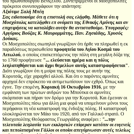
του πρωθυπουργού Βενιζέλου. Συντετριμμένοι οι Μοσχοπολίτες
πρόκριτοι συνυπογράφουν την απάντηση:
Αξιότιμε Σαλή Μπέη
Σας ειδοποιούμε ότι η επιστολή σας ελήφθη. Μάθετε ότι η
Μοσχόπολις κατελήφθει επ ονόματι της Εθνικής Αμύνης και αν
επιχειρήσεις να καταλάβει αυτήν θα αντισταθούμε. Υπογραφές:
Αργύριος Βούζας Κ. Μαυρομμάτης, Παν. Ζησιάδης, Χρυσός
Δούκας.
Οι Μοσχοπολίτες σιωπηλοί γνωρίζουν ότι ήρθε να πληρωθεί η εκ
παραδόσεως περισωθείσα
προφητεία του Αγίου Κοσμά του
Αιτωλού
, ο οποίος επισκεπτόμενος την πόλη στη μεγάλη δόξα της
το 1760 προφήτευσε
"... ελεύσεται ημέρα και η πόλις
λεηλατηθήσεται και άχρι θεμελίων αυτής καταστραφήσεται"
.
Διότι γνωρίζουν ότι η μοίρα της πόλης τους με αυτήν της
Κορυτσάς, είχε χαραχθεί αλλού. Και ότι ο παρόντες αμυνίτες
αρχηγοί δεν επρόκειτο να αντιμετωπίσουν τον εχθρό. Όπως και
έγινε. Την επομένη,
Κυριακή 16 Οκτωβρίου 1916
, με την
εμφάνιση των πρώτων ανδρών του Μπούτκα οι αμυνίτες
σκόρπισαν και πήραν τον δρόμο για την Κορυτσά. Και έμειναν οι
Μοσχοπολίτες πίσω για άλλη μια φορά να υπομείνουν μόνοι τους
περήφανοι τη νέα καταστροφή της ένδοξης πόλης. Η καταστροφή
ολοκληρώνεται τον Μάιο του 1920, από τον Γαλλικό στρατό. Ο
Μοσχοπολίτης Θεόφραστος Γεωργιάδης αναφέρει :
"...την
τελευταία λεηλασία των εκκλησιών επίφεραν κατόπιν οι ευγενείς
και πεπολιτισμένοι Γάλλοι οι οποίοι απεγύμνωσαν αυτές τελείως