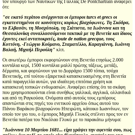
τον υπουργό των Ναυτικών της Γαλλίας De Pontchartrain αναφέρει
ότι:
"σε εκατό περίπου ανέρχονται οι έμποροι turcs et grecs οι
εγκατεστημένοι σε κοινότητες κυρίως βλαχόφωνες. Τη Σκόδρα,
το Ελβασάν, τη Μοσχόπολη, τη Σιάτιστα, τα Ιωάννινα και τη
Θεσσαλονίκη συναλλασσόμενοι τακτικά με τη Βενετία και ίδιους
έχοντες εκεί ανταποκριτές, toute de nation grecque, τους
Κοττόνη, -Γεώργιο Κούμανο, Σταματέλλο, Καραγιάννη, Ιωάννη
Βαλαή, Μιχαήλ Περούλη"
κλπ.
Οι ανωτέρω έμποροι εκφορτώνουν στη Βενετία ετησίως 2.000
κυντάλια κερί, 1500 κυντάλια μαλλί πρώτης τάξεως, μετάξι,
δέρματα, και φορτώνουν για το Δυρράχιο 1500 τόπια, τσόχα
Βενετικής, επί τούτου εξαιρετικά κατασκευασμένης στη Βενετία
κατά παραγγελία αυτών, για ιδιαίτερη επιτόπια χρήση και
κατασκευή τοπικών ενδυμασιών. Αναφέρει επίσης ότι τα σκάφη
που χρησιμοποιούνται είναι συνήθως γαλλικά, αγγλικά, ολλανδικά
και από τη Ραγκούσα. Ονόματα από αυτούς τους εμπόρους
απαντώνται στις πηγές του ενετικού αρχείου όπως αυτού του
Πάνου Βαράκου βλαχοφώνου Ηπειρώτη, κάτοικο Ιωαννίνων, τον
οποίο τον γιο του, ο έμπορος Μιχαήλ Γλυκύς στέλνει προς τον εν
Βενετία πατέρα του Νικόλαο Γλυκύ με το παρακάτω μήνυμα:
"Ιωάννινα 10 Μαρτίου 1681... είχα γράψει την αφεντία σου, πως