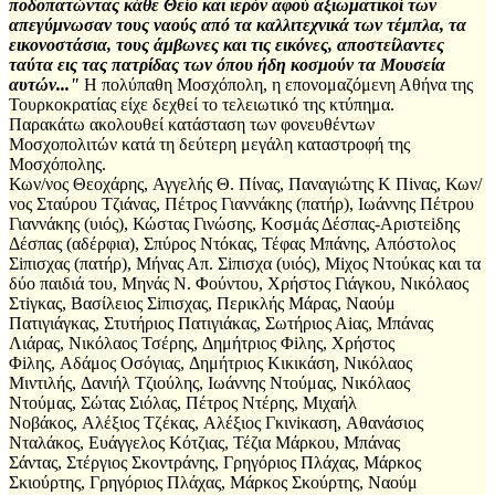
ποδοπατώντας κάθε Θείο και ιερόν αφού αξιωματικοί των
απεγύμνωσαν τους ναούς από τα καλλιτεχνικά των τέμπλα, τα
εικονοστάσια, τους άμβωνες και τις εικόνες, αποστείλαντες
ταύτα εις τας πατρίδας των όπου ήδη κοσμούν τα Μουσεία
αυτών..."
Η πολύπαθη Μοσχόπολη, η επονομαζόμενη Αθήνα της
Τουρκοκρατίας είχε δεχθεί το τελειωτικό της κτύπημα.
Παρακάτω ακολουθεί κατάσταση των φονευθέντων
Μοσχοπολιτών κατά τη δεύτερη μεγάλη καταστροφή της
Μοσχόπολης.
Κων/νος Θεοχάρης, Αγγελής Θ. Πίνας, Παναγιώτης Κ Πiνας, Κων/
νος Σταύρου Τζιάνας, Πέτρος Γιαννάκης (πατήρ), Ιωάννης Πέτρου
Γιαννάκης (υιός), Κώστας Γινώσης, Κοσμάς Δέσπας-Αριστεiδης
Δέσπας (αδέρφια), Σπύρος Ντόκας, Τέφας Μπάνης, Απόστολος
Σiπισχας (πατήρ), Μήνας Απ. Σiπισχα (υιός), Μiχος Ντούκας και τα
δύο παιδιά του, Μηνάς Ν. Φούντου, Χρήστος Γιάγκου, Νικόλαος
Στiγκας, Βασίλειος Σiπισχας, Περικλής Μάρας, Ναούμ
Πατιγιάγκας, Στυτήριος Πατιγιάκας, Σωτήριος Αiας, Μπάνας
Λιάρας, Νικόλαος Τσέρης, Δημήτριος Φiλης, Χρήστος
Φiλης, Αδάμος Οσόγιας, Δημήτριος Κικικάση, Νικόλαος
Μιντιλής, Δανιήλ Τζιούλης, Ιωάννης Ντούμας, Νικόλαος
Ντούμας, Σώτας Σιόλας, Πέτρος Ντέρης, Μιχαήλ
Νοβάκος, Αλέξιος Τζέκας, Αλέξιος Γκινiκαση, Αθανάσιος
Νταλάκος, Ευάγγελος Κότζιας, Τέζια Μάρκου, Μπάνας
Σάντας, Στέργιος Σκοντράνης, Γρηγόριος Πλάχας, Μάρκος
Σκιούρτης, Γρηγόριος Πλάχας, Μάρκος Σκούρτης, Ναούμ