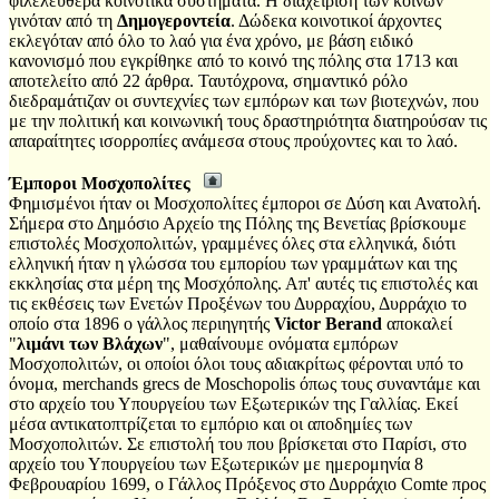
φιλελεύθερα κοινοτικά συστήματα. Η διαχείριση των κοινών
γινόταν από τη
Δημογεροντεία
. Δώδεκα κοινοτικοί άρχοντες
εκλεγόταν από όλο το λαό για ένα χρόνο, με βάση ειδικό
κανονισμό που εγκρίθηκε από το κοινό της πόλης στα 1713 και
αποτελείτο από 22 άρθρα. Ταυτόχρονα, σημαντικό ρόλο
διεδραμάτιζαν οι συντεχνίες των εμπόρων και των βιοτεχνών, που
με την πολιτική και κοινωνική τους δραστηριότητα διατηρούσαν τις
απαραίτητες ισορροπίες ανάμεσα στους προύχοντες και το λαό.
Έμποροι Μοσχοπολίτες
Φημισμένοι ήταν οι Μοσχοπολίτες έμποροι σε Δύση και Ανατολή.
Σήμερα στο Δημόσιο Αρχείο της Πόλης της Βενετίας βρίσκουμε
επιστολές Μοσχοπολιτών, γραμμένες όλες στα ελληνικά, διότι
ελληνική ήταν η γλώσσα του εμπορίου των γραμμάτων και της
εκκλησίας στα μέρη της Μοσχόπολης. Απ' αυτές τις επιστολές και
τις εκθέσεις των Ενετών Προξένων του Δυρραχίου, Δυρράχιο το
οποίο στα 1896 ο γάλλος περιηγητής
Victor Berand
αποκαλεί
"
λιμάνι των Βλάχων
", μαθαίνουμε ονόματα εμπόρων
Μοσχοπολιτών, οι οποίοι όλοι τους αδιακρίτως φέρονται υπό το
όνομα, merchands grecs de Moschopolis όπως τους συναντάμε και
στο αρχείο του Υπουργείου των Εξωτερικών της Γαλλίας. Εκεί
μέσα αντικατοπτρίζεται το εμπόριο και οι αποδημίες των
Μοσχοπολιτών. Σε επιστολή του που βρίσκεται στο Παρίσι, στο
αρχείο του Υπουργείου των Εξωτερικών με ημερομηνία 8
Φεβρουαρίου 1699, ο Γάλλος Πρόξενος στο Δυρράχιο Comte προς