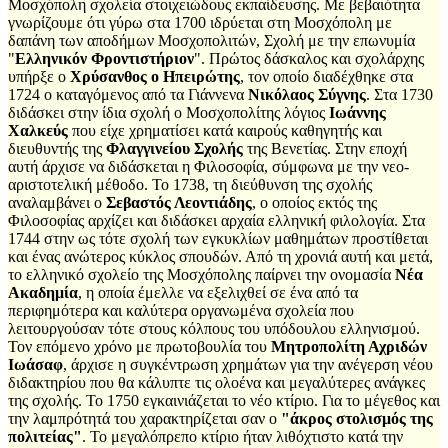
Μοσχόπολη σχολεία στοιχειώδους εκπαίδευσης. Με βεβαιότητα
γνωρίζουμε ότι γύρω στα 1700 ιδρύεται στη Μοσχόπολη με
δαπάνη των αποδήμων Μοσχοπολιτών, Σχολή με την επωνυμία
"
Ελληνικόν Φροντιστήριον
". Πρώτος δάσκαλος και σχολάρχης
υπήρξε ο
Χρύσανθος ο Ηπειρώτης
, τον οποίο διαδέχθηκε στα
1724 ο καταγόμενος από τα Γιάννενα
Νικόλαος Σύγνης
. Στα 1730
διδάσκει στην ίδια σχολή ο Μοσχοπολίτης λόγιος
Ιωάννης
Χαλκεύς
που είχε χρηματίσει κατά καιρούς καθηγητής και
διευθυντής της
Φλαγγινείου Σχολής
της Βενετίας. Στην εποχή
αυτή άρχισε να διδάσκεται η Φιλοσοφία, σύμφωνα με την νεο-
αριστοτελική μέθοδο. Το 1738, τη διεύθυνση της σχολής
αναλαμβάνει ο
Σεβαστός Λεοντιάδης
, ο οποίος εκτός της
Φιλοσοφίας αρχίζει και διδάσκει αρχαία ελληνική φιλολογία. Στα
1744 στην ως τότε σχολή των εγκυκλίων μαθημάτων προστίθεται
και ένας ανώτερος κύκλος σπουδών. Από τη χρονιά αυτή και μετά,
το ελληνικό σχολείο της Μοσχόπολης παίρνει την ονομασία
Νέα
Ακαδημία
, η οποία έμελλε να εξελιχθεί σε ένα από τα
περιφημότερα και καλύτερα οργανωμένα σχολεία που
λειτουργούσαν τότε στους κόλπους του υπόδουλου ελληνισμού.
Τον επόμενο χρόνο με πρωτοβουλία του
Μητροπολίτη Αχριδών
Ιωάσαφ
, άρχισε η συγκέντρωση χρημάτων για την ανέγερση νέου
διδακτηρίου που θα κάλυπτε τις ολοένα και μεγαλύτερες ανάγκες
της σχολής. Το 1750 εγκαινιάζεται το νέο κτίριο. Για το μέγεθος και
την λαμπρότητά του χαρακτηρίζεται σαν ο
"άκρος στολισμός της
πολιτείας"
. Το μεγαλόπρεπο κτίριο ήταν λιθόχτιστο κατά την