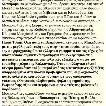
Μεγάροβο
, τα βλαχόφωνα χωριά του όρους Περιστέρι. Στη Δυτική
Μακεδονία Μοσχοπολίτες φθάνουν στη
Σιάτιστα
, αλλά ιδρύουν
και νέες πολιτείες όπως τη
Νέβεσκα
και τη
Κλεισούρα
. Στη
Κεντρική Μακεδονία εγκαθίστανται στο Πάϊκο και ιδρύουν τα
Μεγάλα Λιβάδια
. Στην Ανατολική Μακεδονία θα συναντήσουμε
Μοσχοπολίτες στις
Σέρρες
, σημαντικό εμπορικό κέντρο της
εποχής εκείνης, στην
Καβάλα
μέχρι και την
Αδριανούπολη
.
Κύμματα Μοσχοπολιτών και Γραμμοστιάνων προσφύγων θα
φθάσουν στην περιοχή
Άνω Νευροκοπίου
και θα ιδρύσουν το
Παπά-Τσαϊρ
.
Όλα αυτά τα Βλαχόφωνα κέντρα της Μακεδονίας
με την μεγάλη ανάπτυξή τους στην κτηνοτροφία, το εμπόριο,
την αργυροχρυσοχοϊα, τα ελληνικά γράμματα και τις τέχνες θα
αποτελέσουν σημαντικά προπύργια του ελληνισμού στις
μετέπειτα επερχόμενες γεωπολιτικές εξελίξεις σ αυτόν τον
ευαίσθητο χώρο της Βαλκανικής. Όταν το ελληνικό εθνικό
κέντρο βρισκόταν πολύ μακριά από τις τεκταινόμενες εξελίξεις
απορροφημένο στα αιώνια προβλήματα του, οι βλαχόφωνες
αυτές πολιτείες κρατούσαν, συνάμα με τους υπόλοιπους
ντόπιους ελληνικούς πληθυσμούς, ψηλά τη σημαία της
Ρωμιοσύνης άξιοι και περήφανοι συνεχιστές της βυζαντινής
παράδοσης.
Μοσχοπολίτες κατακλύζουν και όλα τα μεγάλα εμπορικά κέντρα
της Βαλκανικής όπως το
Βουκουρέστι
, την
Πέστη
, τη
Βούδα
,
ακόμη και τη
Βιέννη
. Ενισχύονται τα ελληνικά παροιμιακά κέντρα