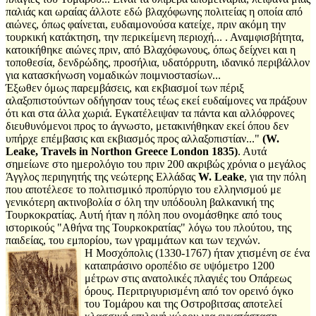
παλιάς και ωραίας άλλοτε εδώ βλαχόφωνης πολιτείας η οποία από
αιώνες, όπως φαίνεται, ευδαιμονούσα κατείχε, πριν ακόμη την
τουρκική κατάκτηση, την περικείμενη περιοχή... . Αναμφισβήτητα,
κατοικήθηκε αιώνες πριν, από Βλαχόφωνους, όπως δείχνει και η
τοποθεσία, δενδρώδης, προσήλια, υδατόρρυτη, ιδανικό περιβάλλον
για κατασκήνωση νομαδικών ποιμνιοστασίων...
Έξωθεν όμως παρεμβάσεις, και εκβιασμοί των πέριξ
αλαξοπιστούντων οδήγησαν τους τέως εκεί ευδαίμονες να πράξουν
ότι και στα άλλα χωριά. Εγκατέλειψαν τα πάντα και αλλόφρονες
διευθυνόμενοι προς το άγνωστο, μετακινήθηκαν εκεί όπου δεν
υπήρχε επέμβασις και εκβιασμός προς αλλαξοπιστίαν..."
(W.
Leake, Travels in Northon Greece London 1835)
. Αυτά
σημείωνε στο ημερολόγιο του πριν 200 ακριβώς χρόνια ο μεγάλος
Άγγλος περιηγητής της νεώτερης Ελλάδας
W. Leake
, για την πόλη
που αποτέλεσε το πολιτισμικό προπύργιο του ελληνισμού με
γενικότερη ακτινοβολία σ όλη την υπόδουλη βαλκανική της
Τουρκοκρατίας. Αυτή ήταν η πόλη που ονομάσθηκε από τους
ιστορικούς "Αθήνα της Τουρκοκρατίας" λόγω του πλούτου, της
παιδείας, του εμπορίου, των γραμμάτων και των τεχνών.
Η Μοσχόπολις (1330-1767) ήταν χτισμένη σε ένα
καταπράσινο οροπέδιο σε υψόμετρο 1200
μέτρων στις ανατολικές πλαγιές του Οπάρεως
όρους. Περιτριγυρισμένη από τον ορεινό όγκο
του Τομάρου και της Οστροβιτσας αποτελεί