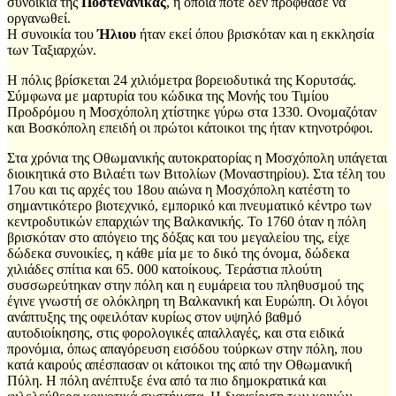
συνοικία της
Ποστενανίκας
, η οποία ποτέ δεν πρόφθασε να
οργανωθεί.
Η συνοικία του
Ήλιου
ήταν εκεί όπου βρισκόταν και η εκκλησία
των Ταξιαρχών.
Η πόλις βρίσκεται 24 χιλιόμετρα βορειοδυτικά της Κορυτσάς.
Σύμφωνα με μαρτυρία του κώδικα της Μονής του Τιμίου
Προδρόμου η Μοσχόπολη χτίστηκε γύρω στα 1330. Ονομαζόταν
και Βοσκόπολη επειδή οι πρώτοι κάτοικοι της ήταν κτηνοτρόφοι.
Στα χρόνια της Οθωμανικής αυτοκρατορίας η Μοσχόπολη υπάγεται
διοικητικά στο Βιλαέτι των Βιτολίων (Μοναστηρίου). Στα τέλη του
17ου και τις αρχές του 18ου αιώνα η Μοσχόπολη κατέστη το
σημαντικότερο βιοτεχνικό, εμπορικό και πνευματικό κέντρο των
κεντροδυτικών επαρχιών της Βαλκανικής. Το 1760 όταν η πόλη
βρισκόταν στο απόγειο της δόξας και του μεγαλείου της, είχε
δώδεκα συνοικίες, η κάθε μία με το δικό της όνομα, δώδεκα
χιλιάδες σπίτια και 65. 000 κατοίκους. Τεράστια πλούτη
συσσωρεύτηκαν στην πόλη και η ευμάρεια του πληθυσμού της
έγινε γνωστή σε ολόκληρη τη Βαλκανική και Ευρώπη. Οι λόγοι
ανάπτυξης της οφειλόταν κυρίως στον υψηλό βαθμό
αυτοδιοίκησης, στις φορολογικές απαλλαγές, και στα ειδικά
προνόμια, όπως απαγόρευση εισόδου τούρκων στην πόλη, που
κατά καιρούς απέσπασαν οι κάτοικοι της από την Οθωμανική
Πύλη. Η πόλη ανέπτυξε ένα από τα πιο δημοκρατικά και