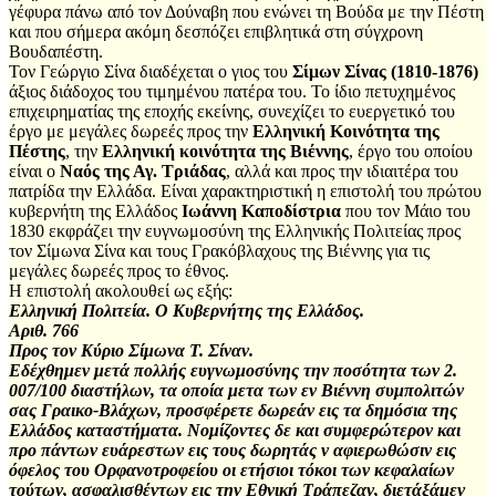
γέφυρα πάνω από τον Δούναβη που ενώνει τη Βούδα με την Πέστη
και που σήμερα ακόμη δεσπόζει επιβλητικά στη σύγχρονη
Βουδαπέστη.
Τον Γεώργιο Σίνα διαδέχεται ο γιος του
Σίμων Σίνας (1810-1876)
άξιος διάδοχος του τιμημένου πατέρα του. Το ίδιο πετυχημένος
επιχειρηματίας της εποχής εκείνης, συνεχίζει το ευεργετικό του
έργο με μεγάλες δωρεές προς την
Ελληνική Κοινότητα της
Πέστης
, την
Ελληνική κοινότητα της Βιέννης
, έργο του οποίου
είναι ο
Ναός της Αγ. Τριάδας
, αλλά και προς την ιδιαιτέρα του
πατρίδα την Ελλάδα. Είναι χαρακτηριστική η επιστολή του πρώτου
κυβερνήτη της Ελλάδος
Ιωάννη Καποδίστρια
που τον Μάιο του
1830 εκφράζει την ευγνωμοσύνη της Ελληνικής Πολιτείας προς
τον Σίμωνα Σίνα και τους Γρακόβλαχους της Βιέννης για τις
μεγάλες δωρεές προς το έθνος.
Η επιστολή ακολουθεί ως εξής:
Ελληνική Πολιτεία. Ο Κυβερνήτης της Ελλάδος.
Αριθ. 766
Προς τον Κύριο Σίμωνα Τ. Σίναν.
Εδέχθημεν μετά πολλής ευγνωμοσύνης την ποσότητα των 2.
007/100 διαστήλων, τα οποία μετα των εν Βιέννη συμπολιτών
σας Γραικο-Βλάχων, προσφέρετε δωρεάν εις τα δημόσια της
Ελλάδος καταστήματα. Νομίζοντες δε και συμφερώτερον και
προ πάντων ευάρεστων εις τους δωρητάς ν αφιερωθώσιν εις
όφελος του Ορφανοτροφείου οι ετήσιοι τόκοι των κεφαλαίων
τούτων, ασφαλισθέντων εις την Εθνική Τράπεζαν, διετάξάμεν