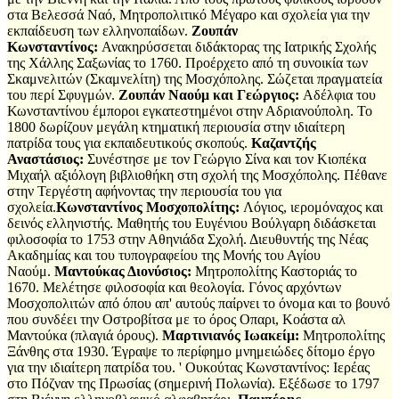
στα Βελεσσά Ναό, Μητροπολιτικό Μέγαρο και σχολεία για την
εκπαίδευση των ελληνοπαίδων.
Ζουπάν
Κωνσταντίνος:
Ανακηρύσσεται διδάκτορας της Ιατρικής Σχολής
της Χάλλης Σαξωνίας το 1760. Προέρχετο από τη συνοικία των
Σκαμνελιτών (Σκαμνελίτη) της Μοσχόπολης. Σώζεται πραγματεία
του περί Σφυγμών.
Ζουπάν Ναούμ και Γεώργιος:
Αδέλφια του
Κωνσταντίνου έμποροι εγκατεστημένοι στην Αδριανούπολη. Το
1800 δωρίζουν μεγάλη κτηματική περιουσία στην ιδιαίτερη
πατρίδα τους για εκπαιδευτικούς σκοπούς.
Καζαντζής
Αναστάσιος:
Συνέστησε με τον Γεώργιο Σίνα και τον Κιοπέκα
Μιχαήλ αξιόλογη βιβλιοθήκη στη σχολή της Μοσχόπολης. Πέθανε
στην Τεργέστη αφήνοντας την περιουσία του για
σχολεία.
Κωνσταντίνος Μοσχοπολίτης:
Λόγιος, ιερομόναχος και
δεινός ελληνιστής. Μαθητής του Ευγένιου Βούλγαρη διδάσκεται
φιλοσοφία το 1753 στην Αθηνιάδα Σχολή. Διευθυντής της Νέας
Ακαδημίας και του τυπογραφείου της Μονής του Αγίου
Ναούμ.
Μαντούκας Διονύσιος:
Μητροπολίτης Καστοριάς το
1670. Μελέτησε φιλοσοφία και θεολογία. Γόνος αρχόντων
Μοσχοπολιτών από όπου απ' αυτούς παίρνει το όνομα και το βουνό
που συνδέει την Οστροβίτσα με το όρος Οπαρι, Κοάστα αλ
Μαντούκα (πλαγιά όρους).
Μαρτινιανός Ιωακείμ:
Μητροπολίτης
Ξάνθης στα 1930. Έγραψε το περίφημο μνημειώδες δίτομο έργο
για την ιδιαίτερη πατρίδα του. ' Ουκούτας Κωνσταντίνος: Ιερέας
στο Πόζναν της Πρωσίας (σημερινή Πολωνία). Εξέδωσε το 1797