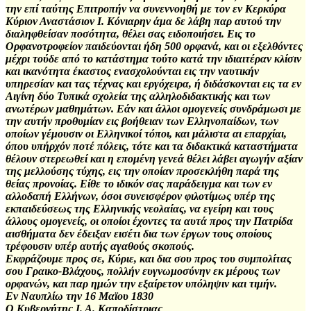
την επί ταύτης Επιτροπήν να συνεννοηθή με τον εν Κερκύρα
Κύριον Αναστάσιον Ι. Κόνιαρην άμα δε λάβη παρ αυτού την
διαληφθείσαν ποσότητα, θέλει σας ειδοποιήσει. Εις το
Ορφανοτροφείον παιδεύονται ήδη 500 ορφανά, και οι εξελθόντες
μέχρι τούδε από το κατάστημα τούτο κατά την ιδιαιτέραν κλίσιν
και ικανότητα έκαστος ενασχολούνται εις την ναυτικήν
υπηρεσίαν και τας τέχνας και εργόχειρα, ή διδάσκονται εις τα εν
Αιγίνη δύο Τυπικά σχολεία της αλληλοδιδακτικής και των
ανωτέρων μαθημάτων. Εάν και άλλοι ομογενείς συνδράμωσι με
την αυτήν προθυμίαν εις βοήθειαν των Ελληνοπαίδων, των
οποίων γέμουσιν οι Ελληνικοί τόποι, και μάλιστα αι επαρχίαι,
όπου υπήρχόν ποτέ πόλεις, τότε και τα διδακτικά καταστήματα
θέλουν στερεωθεί και η επομένη γενεά θέλει λάβει αγωγήν αξίαν
της μελλούσης τύχης, εις την οποίαν προσεκλήθη παρά της
θείας προνοίας. Είθε το ιδικόν σας παράδειγμα και των εν
αλλοδαπή Ελλήνων, όσοι συνεισφέρον φιλοτίμως υπέρ της
εκπαιδεύσεως της Ελληνικής νεολαίας, να εγείρη και τους
άλλους ομογενείς, οι οποίοι έχοντες τα αυτά προς την Πατρίδα
αισθήματα δεν έδειξαν εισέτι δια των έργων τους οποίους
τρέφουσιν υπέρ αυτής αγαθούς σκοπούς.
Εκφράζουμε προς σε, Κύριε, και δια σου προς του συμπολίτας
σου Γραικο-Βλάχους, πολλήν ευγνωμοσύνην εκ μέρους των
ορφανών, και παρ ημών την εξαίρετον υπόληψιν και τιμήν.
Εν Ναυπλίω την 16 Mαϊου 1830
Ο Κυβερνήτης Ι. Α. Καποδίστριας