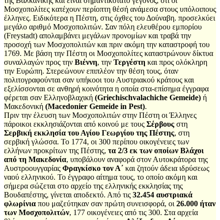
της Βαλκανικής και είναι σημαντικότατο γεγονός, ότι οι
Μοσχοπολίτες κατέχουν περίοπτη θέσή ανάμεσα στους υπόλοιπους
έλληνες. Ειδικότερα η Πέστη, στις όχθες του Δούναβη. προσελκύει
μεγάλο αριθμό Μοσχοπολιτών. Σαν πόλη ελευθέρου εμπορίου
(Freystadt) απολαμβάνει μεγάλων προνομίων και τραβά την
προσοχή των Μοσχοπολιτών και πριν ακόμη την καταστροφή του
1769. Με βάση την Πέστη οι Μοσχοπολίτες καταστρώνουν δίκτυα
συναλλαγών προς την
Βιέννη
, την
Τεργέστη
και προς ολόκληρη
την Ευρώπη. Στερεώνουν επιπλέον την θέση τους, όταν
πολιτογραφούνται σαν υπήκοοι του Αυστριακού κράτους και
εξελίσσονται σε ανθηρή κοινότητα η οποία στα-επίσημα έγγραφα
φέρεται σαν Ελληνοβλαχική
(Griechischvalachiche Gemeide)
ή
Μακεδονική
(Macedonier Gemeide in Pest)
.
Πριν την έλευση των Μοσχοπολιτών στην Πέστη οι Έλληνες
πάροικοι εκκλησιάζονται από κοινού με τους
Σέρβους
στη
Σερβική εκκλησία του Αγίου Γεωργίου της Πέστης
, στη
σερβική γλώσσα. Το 1774, οι 300 περίπου οικογένειες των
ελλήνων προκρίτων της Πέστης,
τα 2/3 εκ των οποίων Βλάχοι
από τη Μακεδονία
, υποβάλουν αναφορά στον Αυτοκράτορα της
Αυστροουγγαρίας
Φραγκίσκο τον Α΄
και ζητούν άδεια ιδρύσεως
ναού ελληνικού. Το έγγραφο αίτημα τους, το οποίο ακόμη και
σήμερα σώζεται στο αρχείο της ελληνικής εκκλησίας της
Βουδαπέστης, γίνεται αποδεκτό. Από τις
32.454 αυστριακά
φλωρίνια
που μαζεύτηκαν σαν πρώτη συνεισφορά, οι
26.000 ήταν
των Μοσχοπολιτών
, 177 οικογένειες από τις 300. Στα αρχεία