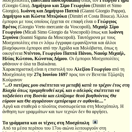
Μοσχοπολίτες
(mercanti moscopolitani)
όπως τον
Γεώργιο Γήρα
(Giorgio Gira),
Δημήτριο και Σίμο Γεωργίου
(Dimitri et Simo
Giorgio),
Ιωάννη και Δημήτριο Παππά
(Gianni Giorgio Ραρρα),
Δημήτριο και Κώστα Μπιζούκα
(Dimitrί et Costa Bisuca). Άλλοι
έμποροι με τους οποίους έρχεται σε επαφή είναι ο
Γεώργιος
Βρέτος
(Giorgio Vreto mercante da Voscopolί),
Μιχαήλ Σίμο
Γεωργίου
(Micali Simo Giorgio da Voscopoli) όπως και Ι
ωάννη
Σιγούνα
(Ioanni Siguna da Moscopoli). Ταυτόχρονα με τους
Μοσχοπολίτες στα εν λόγω έγγραφα εμφανίζονται και άλλοι
βλαχόφωνοι έμποροι από την Αχρίδα και Μολόβιστα, όπως η
οικογένεια
Ντέντου, Γεωργίου Παππά Πάνου, Ναούμ Μιχαήλ,
Ηλίας Κώτσου, Κώνστας Δήμου
. Οι έμποροι Μοσχοπολίτες
φθάνουν σ όλα τα Βαλκάνια.
Χαρακτηριστική είναι η επιστολή του
Αλεξίου Γεωργίου
από τη
Μοσχόπολη την
27η Ιουνίου 1697
προς τον εν Βενετία Τζώρτζη
Κούμανον
"...Ο πατέρας μου σκέπτεται να μεταβή κατά το τρέχον έτος στη
Βλαχία όπως προμηθευθεί κερί, και ο αδελφός σκέπτεται να
ταξιδεύσει στη Βοσνία και ελπίζουμε θεού βοηθούντος Θα
εύρουν και Θα αγοράσουν εμπόρευμα εν αφθονία...."
Αργά και σταθερά ο πλούτος συσσωρεύεται στη Μοσχόπολη. Η
άνθηση των γραμμάτων και των τεχνών δεν θα αργήσει.
Τα γράμματα και οι τέχνες στη Μοσχόπολη
Από τα μέσα περίπου του 17ου αιώνα λειτουργούν στη