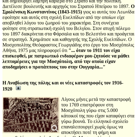
και δημιουργεί λαμπρή καριέρα στο Στρατό και την πολιτική.
Διετέλεσε βουλευτής και αρχηγός του Στρατού Ηπείρου το 1897.
Ο
Σμολένσκη Κωνσταντίνος (1843-1915)
γιος κι αυτός του Λεωνίδα
εφοίτησε και αυτός στη σχολή Ευελπίδων από την οποίων είχε
αποβληθεί λόγου του ζωηρού του χαρακτήρα. Στη συνέχεια
φοίτησε στη στρατιωτική σχολή του Βελγίου. Στον ατυχή πόλεμο
του 1897 διακρίνεται στα Φάρσαλα και το Βελεστίνο και προάγεται
σε στρατηγό. Χρημάτισε και καθηγητής της Σχολής Ευελπίδων. Ο
Μοσχοπολίτης Θεόφραστος Γεωργιάδης στο έργο του Μοσχόπολις
Αθήνα, 1975 μας πληροφορεί ότι
"... όταν το 1911 τον είχα
επισκεφθεί, με πατριωτικό ενδιαφέρον μου ζητούσε να μάθει
λεπτομέρειες για την Μοσχόπολη, από την οποία είχαν
αποδημήσει ο προπάππους του στην Ουγγαρία..."
Η Αναβίωση της πόλης και οι νέες καταστροφές τον 1916-
1920
Λίγους μήνες μετά την καταστροφή
του 1769 επιστρέφουν στη
Μοσχόπολη γύρω στις 5.000
κάτοικοί της που είχαν καταφύγει στα
γύρω βουνά. Το ελληνικό σχολείο
επαναλειτουργεί χωρίς όμως να
αποκτήσει ποτέ τη φήμη και