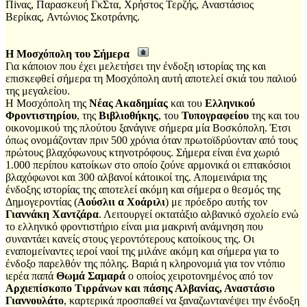
Πiνας, Παρασκευή ΓκΣτα, Χρήστος Τερζής, Αναστάσιος
Βερίκας, Αντώνιος Σκοτράνης.
Η Μοσχόπολη του Σήμερα
Για κάποιον που έχει μελετήσει την ένδοξη ιστορίας της και
επισκεφθεί σήμερα τη Μοσχόπολη αυτή αποτελεί σκιά του παλιού
της μεγαλείου.
Η Μοσχόπολη της
Νέας Ακαδημίας
και του
Ελληνικού
Φροντιστηρίου
, της
Βιβλιοθήκης
, του
Τυπογραφείου
της και του
οικονομικού της πλούτου ξανάγινε σήμερα μία Βοσκόπολη. Έτσι
όπως ονομάζονταν πριν 500 χρόνια όταν πρωτοϊδρύονταν από τους
πρώτους βλαχόφωνους κτηνοτρόφους. Σήμερα είναι ένα χωριό
1.000 περίπου κατοίκων στο οποίο ζούνε αρμονικά οι επτακόσιοι
βλαχόφωνοι και 300 αλβανοί κάτοικοί της. Απομεινάρια της
ένδοξης ιστορίας της αποτελεί ακόμη και σήμερα ο θεσμός της
Δημογεροντίας (
Αούσλιι α Χοάριλι
) με πρόεδρο αυτής τον
Γιαννάκη Χαντζάρα
. Λειτουργεί οκτατάξιο αλβανικό σχολείο ενώ
το ελληνικό φροντιστήριο είναι μια μακρινή ανάμνηση που
συναντάει κανείς στους γεροντότερους κατοίκους της. Οι
εναπομείναντες ιεροί ναοί της μιλάνε ακόμη και σήμερα για το
ένδοξο παρελθόν της πόλης. Βαριά η κληρονομιά για τον ντόπιο
ιερέα παπά
Θωμά Σαμαρά
ο οποίος χειροτονημένος από τον
Αρχιεπίσκοπο Τιρράνων και πάσης Αλβανίας, Αναστάσιο
Γιαννουλάτο
, καρτερικά προσπαθεί να ξαναζωντανέψει την ένδοξη