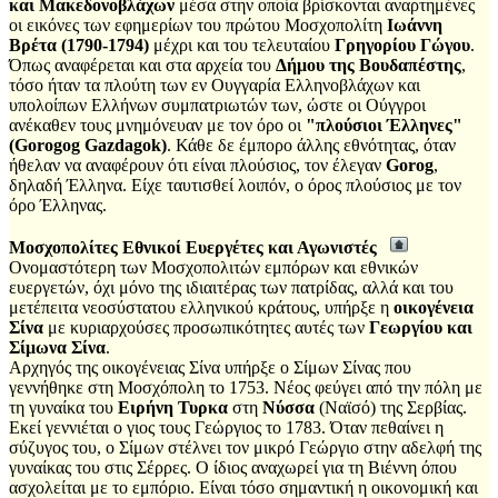
και Μακεδονοβλάχων
μέσα στην οποία βρίσκονται αναρτημένες
οι εικόνες των εφημερίων του πρώτου Μοσχοπολίτη
Ιωάννη
Βρέτα (1790-1794)
μέχρι και του τελευταίου
Γρηγορίου Γώγου
.
Όπως αναφέρεται και στα αρχεία του
Δήμου της Βουδαπέστης
,
τόσο ήταν τα πλούτη των εν Ουγγαρία Ελληνοβλάχων και
υπολοίπων Ελλήνων συμπατριωτών των, ώστε οι Ούγγροι
ανέκαθεν τους μνημόνευαν με τον όρο οι
"πλούσιοι Έλληνες"
(Gorogog Gazdagok)
. Κάθε δε έμπορο άλλης εθνότητας, όταν
ήθελαν να αναφέρουν ότι είναι πλούσιος, τον έλεγαν
Gorog
,
δηλαδή Έλληνα. Είχε ταυτισθεί λοιπόν, ο όρος πλούσιος με τον
όρο Έλληνας.
Μοσχοπολίτες Εθνικοί Ευεργέτες και Αγωνιστές
Ονομαστότερη των Μοσχοπολιτών εμπόρων και εθνικών
ευεργετών, όχι μόνο της ιδιαιτέρας των πατρίδας, αλλά και του
μετέπειτα νεοσύστατου ελληνικού κράτους, υπήρξε η
οικογένεια
Σίνα
με κυριαρχούσες προσωπικότητες αυτές των
Γεωργίου και
Σίμωνα Σίνα
.
Αρχηγός της οικογένειας Σίνα υπήρξε ο Σίμων Σίνας που
γεννήθηκε στη Μοσχόπολη το 1753. Νέος φεύγει από την πόλη με
τη γυναίκα του
Ειρήνη Τυρκα
στη
Νύσσα
(Ναϊσό) της Σερβίας.
Εκεί γεννιέται ο γιος τους Γεώργιος το 1783. Όταν πεθαίνει η
σύζυγος του, ο Σίμων στέλνει τον μικρό Γεώργιο στην αδελφή της
γυναίκας του στις Σέρρες. Ο ίδιος αναχωρεί για τη Βιέννη όπου
ασχολείται με το εμπόριο. Είναι τόσο σημαντική η οικονομική και