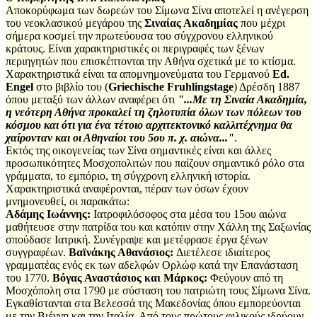
Αποκορύφωμα των δωρεών του Σίμωνα Σίνα αποτελεί η ανέγερση
του νεοκλασικού μεγάρου της
Σιναίας Ακαδημίας
που μέχρι
σήμερα κοσμεί την πρωτεύουσα του σύγχρονου ελληνικού
κράτους. Είναι χαρακτηριστικές οι περιγραφές των ξένων
περιηγητών που επισκέπτονται την Αθήνα σχετικά με το κτίσμα.
Χαρακτηριστικά είναι τα απομνημονεύματα του Γερμανού
Ed.
Engel
στο βιβλίο του (
Griechische Fruhlingstage
) Δρέσδη 1887
όπου μεταξύ των άλλων αναφέρει ότι
"...Με τη Σιναία Ακαδημία,
η νεότερη Αθήνα προκαλεί τη ζηλοτυπία όλων των πόλεων του
κόσμου και ότι για ένα τέτοιο αρχιτεκτονικό καλλιτέχνημα θα
χαίρονταν και οι Αθηναίοι του 5ου π. χ. αιώνα..."
.
Εκτός της οικογενείας των Σίνα σημαντικές είναι και άλλες
προσωπικότητες Μοσχοπολιτών που παίζουν σημαντικό ρόλο στα
γράμματα, το εμπόριο, τη σύγχρονη ελληνική ιστορία.
Χαρακτηριστικά αναφέρονται, πέραν των όσων έχουν
μνημονευθεί, οι παρακάτω:
Αδάμης Ιωάννης:
Ιατροφιλόσοφος στα μέσα του 15ου αιώνα
μαθήτευσε στην πατρίδα του και κατόπιν στην Χάλλη της Σαξωνίας
σπούδασε Ιατρική. Συνέγραψε και μετέφρασε έργα ξένων
συγγραφέων.
Βαϊνάκης Αθανάσιος:
Διετέλεσε ιδιαίτερος
γραμματέας ενός εκ των αδελφών Ορλώφ κατά την Επανάσταση
του 1770.
Βόγας Αναστάσιος και Μάρκος:
Φεύγουν από τη
Μοσχόπολη στα 1790 με σύσταση του πατριώτη τους Σίμωνα Σίνα.
Εγκαθίστανται στα Βελεσσά της Μακεδονίας όπου εμπορεύονται
με την Βιέννη και την Ιταλία. Από τους πρώτους φιλικούς ιδρύουν