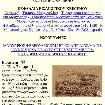
ΕΙΣΑΓΩΓΙΚΟ ΚΕΙΜΕΝΟ
ΚΕΦΑΛΑΙΑ ΕΙΣΑΓΩΓΙΚΟΥ ΚΕΙΜΕΝΟΥ
Εισαγωγή
-
Έμποροι Μοσχοπολίτες
-
Τα γράμματα και οι τέχνες
στη Μοσχόπολη
-
Η Διασπορά των Μοσχοπολιτών στη Βαλκανική
-
Μοσχοπολίτες Εθνικοί Ευεργέτες και Αγωνιστές
Η Αναβίωση της πόλης και οι νέες καταστροφές του 1916-1920
-
Η
Μοσχόπολη του Σήμερα
-
Αντί Επιλόγου
-
Σύνταξη-Βιβλιογραφία
ΦΩΤΟΓΡΑΦΙΕΣ
ΙΑΝΟΥΑΡΙΟΣ-ΦΕΒΡΟΥΑΡΙΟΣ
/
ΜΑΡΤΙΟΣ-ΑΠΡΙΛΙΟΣ
/
ΜΑΪΟΣ-
ΙΟΥΝΙΟΣ
/
ΙΟΥΛΙΟΣ-ΑΥΓΟΥΣΤΟΣ
/
ΣΕΠΤΕΜΒΡΙΟΣ-
ΟΚΤΩΒΡΙΟΣ
/
ΝΟΕΜΒΡΙΟΣ-ΔΕΚΕΜΒΡΙΟΣ
Εισαγωγή
"... Ήταν 7 το πρωί 11
Σεπτεμβρίου 1796 όταν
ξεκίνησα από την Κορυτσά για
το Βεράτι... Έφθασα στις 8:45
στη
Μοσχόπολη
το όνομα της
οποίας δίδεται σήμερα σε δύο
μικρά ταλαίπωρα χωριουδάκια
που χωρίζονται μεταξύ τους από
ένα ρυάκι και κείμενα στις
πλαγιές του Τομάρου... Είναι τα θλιβερά απομεινάρια, λείψανα μιας