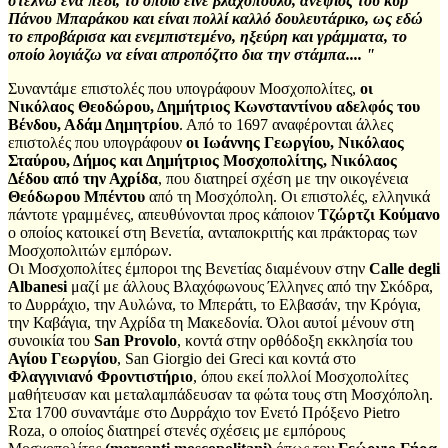
στέλνω ένα πεδί, το οποίο είνε βλαχόπουλο, ανεψιός του κυρ
Πάνου Μπαράκου και είναι πολλί καλλό δουλευτάρικο, ως εδώ
το επροβάρισα και ενεμπιστεμένο, ηξεύρη και γράμματα, το
οποίο λογιάζω να είναι απροπόζιτο δια την στάμπα.... "
Συναντάμε επιστολές που υπογράφουν Μοσχοπολίτες,
οι
Νικόλαος Θεοδώρου, Δημήτριος Κωνσταντίνου αδελφός του
Βένδου, Αδάμ Δημητρίου
. Από το 1697 αναφέρονται άλλες
επιστολές που υπογράφουν
οι Ιωάννης Γεωργίου, Νικόλαος
Σταύρου, Δήμος και Δημήτριος Μοσχοπολίτης, Νικόλαος
Δέδου από την Αχρίδα
, που διατηρεί σχέση με την οικογένεια
Θεόδωρου Μπέντου
από τη Μοσχόπολη. Οι επιστολές, ελληνικά
πάντοτε γραμμένες, απευθύνονται προς κάποιον
Τζώρτζι Κούμανο
ο οποίος κατοικεί στη Βενετία, ανταποκριτής και πράκτορας των
Μοσχοπολιτών εμπόρων.
Οι Μοσχοπολίτες έμποροι της Βενετίας διαμένουν στην
Calle degli
Albanesi
μαζί με άλλους Βλαχόφωνους Έλληνες από την Σκόδρα,
το Δυρράχιο, την Αυλώνα, το Μπεράτι, το Ελβασάν, την Κρόγια,
την Καβάγια, την Αχρίδα τη Μακεδονία. Όλοι αυτοί μένουν στη
συνοικία του
San Provolo
, κοντά στην ορθόδοξη εκκλησία του
Αγίου Γεωργίου
, San Giorgio dei Greci και κοντά στο
Φλαγγινιανό Φροντιστήριο
, όπου εκεί πολλοί Μοσχοπολίτες
μαθήτευσαν και μεταλαμπάδευσαν τα φώτα τους στη Μοσχόπολη.
Στα 1700 συναντάμε στο Δυρράχιο τον Ενετό Πρόξενο Pietro
Roza, ο οποίος διατηρεί στενές σχέσεις με εμπόρους