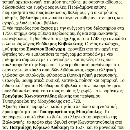
τοπική αρχιτεκτονική, στη μέση της πόλης, με σαράντα αίθουσες
διδασκαλίας και ευρύχωρες αυλές. Περιλάμβανε επίσης
διαμερίσματα για τους δασκάλους, θαλάμους για οικοτρόφους
μαθητές, βιβλιοθήκη στην οποία συγκεντρώθηκαν με δωρεές και
αγορές χιλιάδες τόμοι βιβλίων.
Η νέα περίοδος που άρχισε με την ανέγερση του διδακτηρίου στα
1750, υπήρξε αναμφίβολα περίοδος ακμής και παμβαλκανικής
ακτινοβολίας. Τη διεύθυνση της σχολής από το 1748 έχει αναλάβει
ο λαμπρός λόγιος
Θεόδωρος Καβαλιώτης
. Ο νέος σχολάρχης,
μαθητής του
Ευγένιου Βούλγαρη
, φροντίζει από την αρχή της
Θητείας του να εμπλουτίσει το πρόγραμμα σπουδών με νέα
μαθήματα σύμφωνα με τις αντιλήψεις και τις νέες ιδέες που
κυκλοφορούν στην Ευρώπη. Την περίοδο αυτή μαθαίνουμε ότι
στον ανώτερο κύκλο σπουδών διδάσκονται, αρχαία ελληνική
γλώσσα και φιλολογία, φιλοσοφία (λογική ηθική μεταφυσική),
θεολογία, μαθηματικά, φυσική, λατινικά, ποίηση και ρητορική. Το
διδακτικό έργο του Θεόδωρου Καβαλιώτη συνεπικουρούν τρεις
υποδιδάσκαλοι ανάμεσα στους οποίους ξεχωρίζει ο ιερομόναχος
Γρηγόριος Κωνσταντινίδης
ιδρυτής του περίφημου
Τυπογραφείου της Μοσχόπολης στα 1720.
Αξιοσημείωτη παραμένει κατά την ίδια περίοδο κι η εκδοτική
δραστηριότητα του
Τυπογραφείου της Μοσχόπολης
. Το
τυπογραφείο αυτό είναι το δεύτερο ελληνικό τυπογραφείο της
Βαλκανικής, το πρώτο είχε ιδρυθεί στην Κωνσταντινούπολη από
τον
Πατριάρχη Κύριλλο Λούκαρη
το 1627, και το μοναδικό που