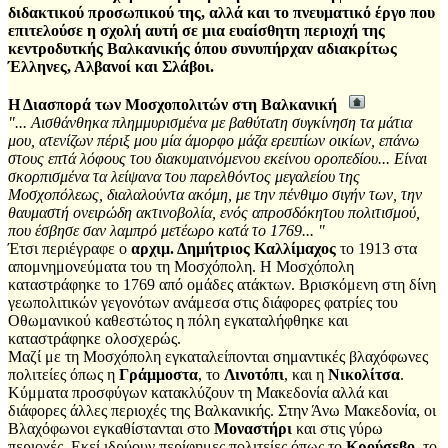
διδακτικού προσωπικού της, αλλά και το πνευματικό έργο που
επιτελούσε η σχολή αυτή σε μια ευαίσθητη περιοχή της
κεντροδυτκής Βαλκανικής όπου συνυπήρχαν αδιακρίτως
Έλληνες, Αλβανοί και Σλάβοι.
Η Διασπορά των Μοσχοπολιτών στη Βαλκανική
"... Αισθάνθηκα πλημμυρισμένα με βαθύτατη συγκίνηση τα μάτια
μου, ατενίζων πέριξ μου μία άμορφο μάζα ερειπίων οικίων, επάνω
στους επτά λόφους του διακυμαινόμενου εκείνου οροπεδίου... Είναι
σκορπισμένα τα λείψανα του παρελθόντος μεγαλείου της
Μοσχοπόλεως, διαλαλούντα ακόμη, με την πένθιμο σιγήν των, την
θαυμαστή ονειρώδη ακτινοβολία, ενός απροσδόκητου πολιτισμού,
που έσβησε σαν λαμπρό μετέωρο κατά το 1769... "
Έτσι περιέγραφε ο
αρχιμ. Δημήτριος Καλλίμαχος
το 1913 στα
απομνημονεύματα του τη Μοσχόπολη. Η Μοσχόπολη
καταστράφηκε το 1769 από ομάδες ατάκτων. Βρισκόμενη στη δίνη
γεωπολιτικών γεγονότων ανάμεσα στις διάφορες φατρίες του
Οθωμανικού καθεστώτος η πόλη εγκαταλήφθηκε και
καταστράφηκε ολοσχερώς.
Μαζί με τη Μoσχόπολη εγκαταλείπονται σημαντικές βλαχόφωνες
πολιτείες όπως η
Γράμμοστα
, το
Λινοτόπι
, και η
Νικολίτσα
.
Κύμματα προσφύγων κατακλύζουν τη Μακεδονία αλλά και
διάφορες άλλες περιοχές της Βαλκανικής. Στην Άνω Μακεδονία, οι
Βλαχόφωνοι εγκαθίστανται στο
Μοναστήρι
και στις γύρω
περιοχές. Εκεί ιδρύουν περίφημες πολιτείες όπως το
Κρούσεβο
, το