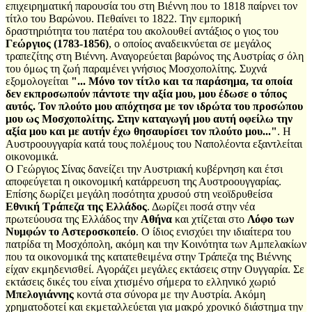
επιχειρηματική παρουσία του στη Βιέννη που το 1818 παίρνει τον
τίτλο του Βαρώνου. Πεθαίνει το 1822. Την εμπορική
δραστηριότητα του πατέρα του ακολουθεί αντάξιος ο γιος του
Γεώργιος (1783-1856)
, ο οποίος αναδεικνύεται σε μεγάλος
τραπεζίτης στη Βιέννη. Αναγορεύεται βαρώνος της Αυστρίας σ όλη
του όμως τη ζωή παραμένει γνήσιος Μοσχοπολίτης. Συχνά
εξομολογείται
"... Μόνο τον τίτλο και τα παράσημα, τα οποία
δεν εκπροσωπούν πάντοτε την αξία μου, μου έδωσε ο τόπος
αυτός. Τον πλούτο μου απόχτησα με τον ιδρώτα του προσώπου
μου ως Μοσχοπολίτης. Στην καταγωγή μου αυτή οφείλω την
αξία μου και με αυτήν έχω θησαυρίσει τον πλούτο μου..."
. Η
Αυστροουγγαρία κατά τους πολέμους του Ναπολέοντα εξαντλείται
οικονομικά.
Ο Γεώργιος Σίνας δανείζει την Αυστριακή κυβέρνηση και έτσι
αποφεύγεται η οικονομική κατάρρευση της Αυστροουγγαρίας.
Επίσης δωρίζει μεγάλη ποσότητα χρυσού στη νεοϊδρυθείσα
Εθνική Τράπεζα της Ελλάδος
. Δωρίζει ποσά στην νέα
πρωτεύουσα της Ελλάδος την
Αθήνα
και χτίζεται στο
Λόφο των
Νυμφών το Αστεροσκοπείο
. Ο ίδιος ενισχύει την ιδιαίτερα του
πατρίδα τη Μοσχόπολη, ακόμη και την Κοινότητα των Αμπελακίων
που τα οικονομικά της κατατεθειμένα στην Τράπεζα της Βιέννης
είχαν εκμηδενισθεί. Αγοράζει μεγάλες εκτάσεις στην Ουγγαρία. Σε
εκτάσεις δικές του είναι χτισμένο σήμερα το ελληνικό χωριό
Μπελογιάννης
κοντά στα σύνορα με την Αυστρία. Ακόμη
χρηματοδοτεί και εκμεταλλεύεται για μακρό χρονικό διάστημα την