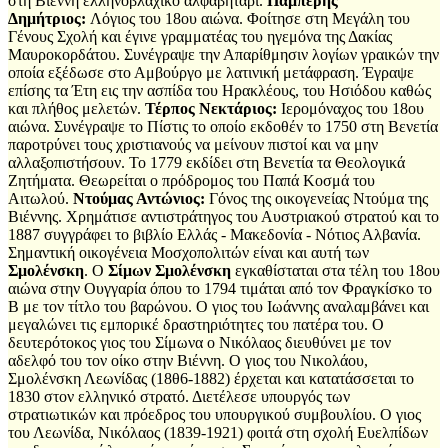
στη Βιέννη ελληνοβλαχικό αλφαβητάρι.
Παμπέρης
Δημήτριος:
Λόγιος του 18ου αιώνα. Φοίτησε στη Μεγάλη του
Γένους Σχολή και έγινε γραμματέας του ηγεμόνα της Δακίας
Μαυροκορδάτου. Συνέγραψε την Απαρίθμησιν λογίων γραικών την
οποία εξέδωσε στο Αμβούργο με λατινική μετάφραση. Έγραψε
επίσης τα Έτη εις την ασπίδα του Ηρακλέους, του Ησιόδου καθώς
και πλήθος μελετών.
Τέρπος Νεκτάριος:
Ιερομόναχος του 18ου
αιώνα. Συνέγραψε το Πίστις το οποίο εκδοθέν το 1750 στη Βενετία
παροτρύνει τους χριστιανούς να μείνουν πιστοί και να μην
αλλαξοπιστήσουν. Το 1779 εκδίδει στη Βενετία τα Θεολογικά
Ζητήματα. Θεωρείται ο πρόδρομος του Παπά Κοσμά του
Αιτωλού.
Ντούμας Αντώνιος:
Γόνος της οικογενείας Ντούμα της
Βιέννης. Χρημάτισε αντιστράτηγος του Αυστριακού στρατού και το
1887 συγγράφει το βιβλίο Ελλάς - Μακεδονία - Νότιος Αλβανία.
Σημαντική οικογένεια Μοσχοπολιτών είναι και αυτή των
Σμολένσκη
. Ο
Σίμων Σμολένσκη
εγκαθίσταται στα τέλη του 18ου
αιώνα στην Ουγγαρία όπου το 1794 τιμάται από τον Φραγκίσκο το
Β με τον τίτλο του βαρώνου. Ο γιος του Ιωάννης αναλαμβάνει και
μεγαλώνει τις εμπορικέ δραστηριότητες του πατέρα του. Ο
δευτερότοκος γιος του Σίμωνα ο Νικόλαος διευθύνει με τον
αδελφό του τον οίκο στην Βιέννη. Ο γιος του Νικολάου,
Σμολένσκη Λεωνίδας (18θ6-1882) έρχεται και κατατάσσεται το
1830 στον ελληνικό στρατό. Διετέλεσε υπουργός των
στρατιωτικών και πρόεδρος του υπουργικού συμβουλίου. Ο γιος
του Λεωνίδα, Νικόλαος (1839-1921) φοιτά στη σχολή Ευελπίδων