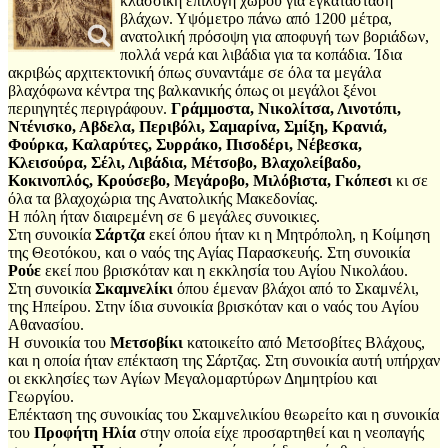
κλασσική επιλογή χώρου για εγκατάσταση
βλάχων. Υψόμετρο πάνω από 1200 μέτρα,
ανατολική πρόσοψη για αποφυγή των βοριάδων,
πολλά νερά και λιβάδια για τα κοπάδια. Ίδια
ακριβώς αρχιτεκτονική όπως συναντάμε σε όλα τα μεγάλα
βλαχόφωνα κέντρα της βαλκανικής όπως οι μεγάλοι ξένοι
περιηγητές περιγράφουν.
Γράμμοστα, Νικολίτσα, Λινοτόπι,
Ντένισκο, Αβδελα, Περιβόλι, Σαμαρίνα, Σμίξη, Κρανιά,
Φούρκα, Καλαρύτες, Συρράκο, Πισοδέρι, Νέβεσκα,
Κλεισούρα, Σέλι, Λιβάδια, Μέτσοβο, Βλαχολείβαδο,
Κοκινοπλός, Κρούσεβο, Μεγάροβο, Μιλόβιστα, Γκόπεσι
κι σε
όλα τα βλαχοχώρια της Ανατολικής Μακεδονίας.
Η πόλη ήταν διαιρεμένη σε 6 μεγάλες συνοικιες.
Στη συνοικία
Σάρτζα
εκεί όπου ήταν κι η Μητρόπολη, η Κοίμηση
της Θεοτόκου, και ο ναός της Αγίας Παρασκευής. Στη συνοικία
Ρούε
εκεί που βρισκόταν και η εκκλησία του Αγίου Νικολάου.
Στη συνοικία
Σκαμνελίκι
όπου έμεναν βλάχοι από το Σκαμνέλι,
της Ηπείρου. Στην ίδια συνοικία βρισκόταν και ο ναός του Αγίου
Αθανασίου.
Η συνοικία του
Μετσοβίκι
κατοικείτο από Μετσοβίτες Βλάχους,
και η οποία ήταν επέκταση της Σάρτζας. Στη συνοικία αυτή υπήρχαν
οι εκκλησίες των Αγίων Μεγαλομαρτύρων Δημητρίου και
Γεωργίου.
Επέκταση της συνοικίας του Σκαμνελικίου θεωρείτο και η συνοικία
του
Προφήτη Ηλία
στην οποία είχε προσαρτηθεί και η νεοπαγής