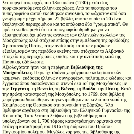
λειτουργεί στις αρχές του 18ου αιώνα (1730) μέσα στις
τουρκοκρατούμενες ελληνικές χώρες. Από τα πιεστήρια του
τυπογραφείου αυτού εκδόθηκαν συνολικά, τουλάχιστον από όσα
γνωρίζουμε μέχρι σήμερα, 22 βιβλία, από τα οποία τα 20 είναι
θεολογικού περιεχομένου και τα υπόλοιπα δύο "γραμματικά". Θα
πρέπει να θεωρηθεί ότι το τυπογραφείο ιδρύθηκε για να
εξυπηρετήσει όχι μόνο τις ανάγκες των ελληνικών σχολείων της
Μοσχόπολης αλλά στόχευε επίσης στην εμπέδωση της ορθόδοξης
Χριστιανικής Πίστης, στην αντίσταση κατά των μαζικών
εξισλαμισμών της περιόδου εκείνης που στόχευαν το Αλβανικό
στοιχείο της περιοχής όπως επίσης και την αντίσταση κατά της
Παππικής εξάπλωσης.
Αξιολογότατη ήταν και η περίφημη
Βιβλιοθήκη της
Μοσχοπόλεως
. Περιείχε σπάνια χειρόγραφα εκκλησιαστικών
κειμένων, εκδόσεις ελλήνων συγγραφέων, πολύτιμους κώδικες και
έγγραφα όπου διαφαίνονται οι στενοί δεσμοί της Μοσχόπολης με
την
Τεργέστη
, τη
Βενετία
, τη
Βιέννη
, τη
Βούδα
, την
Πέστη
. Κατά
την πρώτη καταστροφή της Μοσχόπολης, το 1769, όσα βιβλία ή
χειρόγραφα διασώθηκαν συγκεντρώθηκαν σε κελιά του ναού της
Κοιμήσεως της Θεοτόκου στη συνοικία της Σάρτζας. ʼλλα
βρέθηκαν αργότερα στη βιβλιοθήκη του Ελληνικού Γυμνασίου της
Κορυτσάς. Τα τελευταία λείψανα της βιβλιοθήκης που
υπολογίζονταν σε 1. 700 τόμους καταστράφηκαν οριστικά στη
δεύτερη καταστροφή του 1916 στη διάρκεια του Πρώτου
Παγκοσμίου πολέμου. Μεγάλος χορηγός της βιβλιοθήκης της