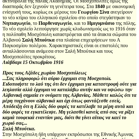
ακτινοβολία της παλιάς Ακαδημίας. Οι Μοσχοπολίτες όμως της
διασποράς δεν ξεχνούν τη γενέτειρα τους. Στα
1840
με οικονομική
ενίσχυσή τους, κυρίως εκ μέρους του
Γεωργίου Σίνα
ανεγείρουν
το νέο κτίριο του ελληνικού σχολείου στο οποίο στεγάστηκαν το
Νηπιαγωγείο
, το
Παρθεναγωγείο
, και το
Ημιγυμνάσιο
της πόλης.
Το νέο σχολείο λειτούργησε χωρίς κλυδωνισμούς ως το 1916 όταν
η πολύπαθη Μοσχόπολη καταστρέφεται από τα άτακτα σώματα του
Αλβανού
Σαλή Μπούτκα
στα πλαίσια επιχειρήσεων του Α
Παγκοσμίου πολέμου. Χαρακτηριστικές είναι οι επιστολές που
ανταλλάσσονται ανάμεσα στον Σαλή Μπούτκα και τους
Μοσχοπολίτες προκρίτους.
Λιάβδαρι 15 Οκτωβρίου 1916
Προς τους Αζάδες χωρίου Μοσχοπόλεως
...Σας πληροφορώ ότι αύριο έρχομαι στη Μοσχοπολι.
Ειδοποιήστε το λαό της ότι δεν έρχομαι για καταστροφή ούτε για
λεηλασία αλλά έρχομαι να καταλάβω αυτήν και να υψώσω την
Αλβανική σημαία εν ονόματι της Αλβανίας. Μάθετε καλώς ότι τα
μέρη τυγχάνουν αλβανικά και όχι όπως φαντάζεσθε εσείς.
Απόδειξη ότι η Ελλάς δύο φορές τα κατέλαβε τα μέρη αυτά και
δύο φορές τα εγκατέλειψε. Μη γελασθεί κανείς από σας να ρίξει
καμιά τουφεκιά εναντίον μας, διότι θα γίνει αίτιος να καεί το
χωριό σας...
Σαλή Μπούτκα.
Στην Μοσχόπολη ήδη υπάρχουν εκπρόσωποι της Εθνικής Άμυνας