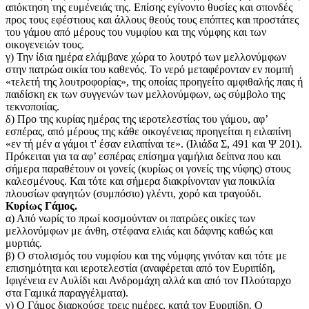
απόκτηση της ευμένειάς της. Επίσης εγίνοντο θυσίες και σπονδές
προς τους εφέστιους και άλλους θεούς τους επόπτες και προστάτες
του γάμου από μέρους του νυμφίου και της νύμφης και των
οικογενειών τους.
γ) Την ίδια ημέρα ελάμβανε χώρα το λουτρό των μελλονύμφων
στην πατρώα οικία του καθενός. Το νερό μεταφέρονταν εν πομπή
«τελετή της λουτροφορίας», της οποίας προηγείτο αμφιθαλής παις ή
παιδίσκη εκ των συγγενών των μελλονύμφων, ως σύμβολο της
τεκνοποιίας.
δ) Προ της κυρίας ημέρας της ιεροτελεστίας του γάμου, αφ’
εσπέρας, από μέρους της κάθε οικογένειας προηγείται η ειλαπίνη
«εν τή μέν α γάμοι τ' έσαν ειλαπίναι τε». (Ιλιάδα Σ, 491 και Ψ 201).
Πρόκειται για τα αφ’ εσπέρας επίσημα γαμήλια δείπνα που και
σήμερα παραθέτουν οι γονείς (κυρίως οι γονείς της νύφης) στους
καλεσμένους. Και τότε και σήμερα διακρίνονταν για ποικιλία
πλουσίων φαγητών (συμπόσιο) γλέντι, χορό και τραγούδι.
Κυρίως Γάμος.
α) Από νωρίς το πρωί κοσμούνταν οι πατρώες οικίες των
μελλονύμφων με άνθη, στέφανα ελιάς και δάφνης καθώς και
μυρτιάς.
β) Ο στολισμός του νυμφίου και της νύμφης γινόταν και τότε με
επισημότητα και ιεροτελεστία (αναφέρεται από τον Ευριπίδη,
Ιφιγένεια εν Αυλίδι και Ανδρομάχη αλλά και από τον Πλούταρχο
στα Γαμικά παραγγέλματα).
γ) Ο Γάμος διαρκούσε τρεις ημέρες, κατά τον Ευριπίδη. Ο