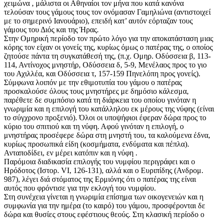
χειμώνα , μάλιστα οι Αθηναίοι τον μήνα που κατά κανόνα
τελούσαν τους γάμους τους τον ονόμασαν Γαμηλιώνα (αντιστοιχεί
με το σημερινό Ιανουάριο), επειδή κατ’ αυτόν εόρταζαν τους
γάμους του Διός και της Ήρας.
Στην Ομηρική περίοδο τον πρώτο λόγο για την αποκατάσταση μιας
κόρης τον είχαν οι γονείς της, κυρίως όμως ο πατέρας της, ο οποίος
ζητούσε πάντα τη συγκατάθεσή της, (π.χ. Ομηρ. Οδύσσεια β, 113-
114, Αντίνοχος μνηστήρ, Οδύσσεια δ, 5-9, Μενέλαος προς το γιο
του Αχιλλέα, και Οδύσσεια τ, 157-159 Πηνελόπη προς γονείς).
Σύμφωνα λοιπόν με την εθιμοτυπία του γάμου ο πατέρας
προσκαλούσε όλους τους μνηστήρες με δημόσιο κάλεσμα,
παρέθετε δε συμπόσιο κατά τη διάρκεια του οποίου γινόταν η
γνωριμία και η επιλογή του κατάλληλου εκ μέρους της νύφης (είναι
το σύγχρονο προξενιό). Όλοι οι υποψήφιοι έφεραν δώρα προς το
κύριο του σπιτιού και τη νύφη. Αφού γινόταν η επιλογή, ο
μνηστήρας προσέφερε δώρα στη μνηστή του, τα καλούμενα έδνα,
κυρίως προσωπικά είδη (κοσμήματα, ενδύματα και πέπλα).
Ανταποδίδει, εν μέρει κατόπιν και η νύφη .
Παρόμοια διαδικασία επιλογής του νυμφίου περιγράφει και ο
Ηρόδοτος (Ιστορ. VI, 126-131), αλλά και ο Ευριπίδης (Ανδρομ.
987), λέγει διά στόματος της Ερμιόνης ότι ο πατέρας της είναι
αυτός που φρόντισε για την εκλογή του νυμφίου.
Στη συνέχεια γίνεται η γνωριμία επίσημα των οικογενειών και η
συμφωνία για την ημέρα (το καιρό) του γάμου, προσφέρονται δε
δώρα και θυσίες στους εφέστιους θεούς. Στη κλασική περίοδο ο