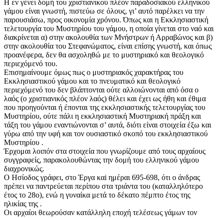
Η εν γένει δομή του χριστιανικού πλέον παραδοσιακού ελληνικού
γάμου είναι γνωστή, πιστεύω σε όλους, γι’ αυτό παρέλκει να την
παρουσιάσω, προς οικονομία χρόνου. Όπως και η Εκκλησιαστική
τελετουργία του Μυστηρίου του γάμου, η οποία γίνεται στο ναό και
διακρίνεται α) στην ακολουθία των Μνήστρων ή Αρραβώνος και β)
στην ακολουθία του Στεφανώματος, είναι επίσης γνωστή, και όπως
προανέφερα, δεν θα ασχοληθώ με το μυστηριακό και θεολογικό
περιεχόμενό του.
Επισημαίνουμε όμως πως ο μυστηριακός χαρακτήρας του
Εκκλησιαστικού γάμου και το πνευματικό και θεολογικό
περιεχόμενό του δεν βλάπτονται ούτε αλλοιώνονται από όσα ο
λαός (ο χριστιανικός πλέον λαός) θέλει και έχει ως ήθη και έθιμα
που προηγούνται ή έπονται της εκκλησιαστικής τελετουργίας του
Μυστηρίου, ούτε πάλι η εκκλησιαστική Μυστηριακή πράξη και
τάξη του γάμου εναντιώνονται σ’ αυτά, διότι είναι στοιχεία έξω και
γύρω από την υφή και τον ουσιαστικό σκοπό του εκκλησιαστικού
Μυστηρίου .
Έρχομαι λοιπόν στα στοιχεία που γνωρίζουμε από τους αρχαίους
συγγραφείς, παρακολουθώντας την δομή του ελληνικού γάμου
διαχρονικώς.
Ο Ησίοδος γράφει, στο Έργα καi ημέραι 695-698, ότι ο άνδρας
πρέπει να παντρεύεται περίπου στα τριάντα του (καταλληλότερο
έτος το 28ο), ενώ η γυναίκα μετά το δέκατο πέμπτο έτος της
ηλικίας της .
Οι αρχαίοι θεωρούσαν κατάλληλη εποχή τελέσεως γάμων τον