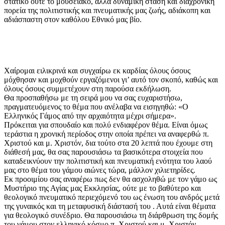
στατικό ούτε το μουσειακό, αλλά δυναμική στάση και διαχρονική
πορεία της πολιτιστικής και πνευματικής μας ζωής, αδιάκοπη και
αδιάσπαστη στον καθόλου Εθνικό μας βίο.
Χαίρομαι ειλικρινά και συγχαίρω εκ καρδίας όλους όσους
μόχθησαν και μοχθούν εργαζόμενοι γι’ αυτό τον σκοπό, καθώς και
όλους όσους συμμετέχουν στη παρούσα εκδήλωση.
Θα προσπαθήσω με τη σειρά μου να σας ευχαριστήσω,
πραγματευόμενος το θέμα που ανέλαβα να εισηγηθώ: «Ο
Ελληνικός Γάμος από την αρχαιότητα μέχρι σήμερα».
Πρόκειται για σπουδαίο και πολύ ενδιαφέρον θέμα. Είναι όμως
τεράστια η χρονική περίοδος στην οποία πρέπει να αναφερθώ π.
Χριστού και μ. Χριστόν, δια τούτο στα 20 λεπτά που έχουμε στη
διάθεσή μας, θα σας παρουσιάσω τα βασικότερα στοιχεία που
καταδεικνύουν την πολιτιστική και πνευματική ενότητα του λαού
μας στο θέμα του γάμου αιώνες τώρα, μάλλον χιλιετηρίδες.
Εκ προοιμίου σας αναφέρω πως δεν θα ασχοληθώ με τον γάμο ως
Μυστήριο της Αγίας μας Εκκλησίας, ούτε με το βαθύτερο και
θεολογικό πνευματικό περιεχόμενό του ως ένωση του ανδρός μετά
της γυναικός και τη μεταφυσική διάστασή του . Αυτά είναι θέματα
για θεολογικό συνέδριο. Θα παρουσιάσω τη διάρθρωση της δομής
του γάμου στον ελληνικό κόσμο π. Χριστού και μ. Χριστόν.