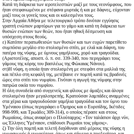
Κατά τη διάρκεια των ιεροτελεστιών μαζί με τους νεονύμφους, που
ήταν στεφανωμένοι με στέφανα μυρτιάς ή και με δάφνες, εύχονταν
μαζί τους οι γονείς τους και οι καλεσμένοι τους.
Στην Αρχαία Αθήνα με τελετουργικό τρόπο δινόταν εγγύησις
γραπτή ενώπιον μαρτύρων για το γάμο και κατά τη διάρκεια των
θυσιών ενώπιον των θεών, που ήταν ηθική δέσμευση και
υπόσχεση στους θεούς.
ε) Κατόπιν περατωθεισών των θυσιών και των ευχών παρετίθετο
συμπόσιο μεγάλο στο στολισμένο σπίτι, με ελιά και δάφνη, του
πατέρα της νύφης, με ύμνους γαμήλιους, χορό και τραγούδια.
(Αριστοτέλης, αποσπ. ό. π. σσ. 339-340, που περιγράφει τους
γάμους της κόρης του βασιλέως της Φώκαιας Νάνου).
στ)Η νύφη, η οποία ήταν στολισμένη με στεφάνι στα μαλλιά της
και πέπλο στη κεφαλή της, μετέβαινε εν πομπή κατά τις βραδινές
ώρες στο σπίτι του νυμφίου. Γινόταν η αγωγή της νύμφης στην
πατρώα οικία του νυμφίου.
Η όλη συνοδεία από συγγενείς και φίλους με άμαξες και άλογα
στολισμένα ήταν μεγαλοπρεπής. Κρατούσαν λαμπάδες αναμμένες
στα χέρια και τραγουδούσαν γαμήλια τραγούδια και τον ύμνο του
Υμέναιου (όπως περιγράφει ο Όμηρος και ο Ευριπίδης, Ικέτιδες
998-999, και Τρωάδες 309-314), ο οποίος πέρασε και στους
Ρωμαίους, όπως αναφέρει ο Πλούταρχος: «Τον ταλάσιον άρχι νύν,
ως Έλληνες Ύμέναιον, επάδουσι Ρωμαίοι τοις γάμοις».
ζ) Την όλη πομπή και τελετή διηύθυναν από μέρους της νύφης η
νυμφαγωγός ή νυμφεύτρια, όπως και σήμερα η προξενήτρα, και