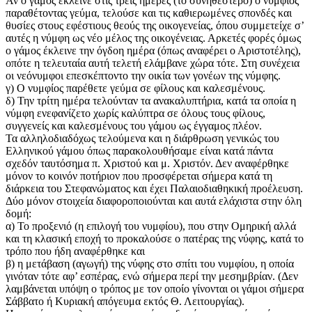
Αν ο γάμος έκλεινε στις τρεις ημέρες (το συνηθέστερο) ο νυμφίος
παραθέτοντας γεύμα, τελούσε και τις καθιερωμένες σπονδές και
θυσίες στους εφέστιους θεούς της οικογενείας, όπου συμμετείχε σ’
αυτές η νύμφη ως νέο μέλος της οικογένειας. Αρκετές φορές όμως
ο γάμος έκλεινε την όγδοη ημέρα (όπως αναφέρει ο Αριστοτέλης),
οπότε η τελευταία αυτή τελετή ελάμβανε χώρα τότε. Στη συνέχεια
οι νεόνυμφοι επεσκέπτοντο την οικία των γονέων της νύμφης.
γ) Ο νυμφίος παρέθετε γεύμα σε φίλους και καλεσμένους.
δ) Την τρίτη ημέρα τελούνταν τα ανακαλυπτήρια, κατά τα οποία η
νύμφη ενεφανίζετο χωρίς καλύπτρα σε όλους τους φίλους,
συγγενείς και καλεσμένους του γάμου ως έγγαμος πλέον.
Τα αλληλοδιαδόχως τελούμενα και η διάρθρωση γενικώς του
Ελληνικού γάμου όπως παρακολουθήσαμε είναι κατά πάντα
σχεδόν ταυτόσημα π. Χριστού και μ. Χριστόν. Δεν αναφέρθηκε
μόνον το κοινόν ποτήριον που προσφέρεται σήμερα κατά τη
διάρκεια του Στεφανώματος και έχει Παλαιοδιαθηκική προέλευση.
Δύο μόνον στοιχεία διαφοροποιούνται και αυτά ελάχιστα στην όλη
δομή:
α) Το προξενιό (η επιλογή του νυμφίου), που στην Ομηρική αλλά
και τη κλασική εποχή το προκαλούσε ο πατέρας της νύφης, κατά το
τρόπο που ήδη αναφέρθηκε και
β) η μετάβαση (αγωγή) της νύφης στο σπίτι του νυμφίου, η οποία
γινόταν τότε αφ’ εσπέρας, ενώ σήμερα περί την μεσημβρίαν. (Δεν
λαμβάνεται υπόψη ο τρόπος με τον οποίο γίνονται οι γάμοι σήμερα
Σάββατο ή Κυριακή απόγευμα εκτός Θ. Λειτουργίας).