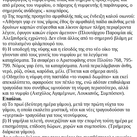
από μέρους του νυμφίου, ο πάροχος ή νυμφευτής ή παράνυμφος, ο
σημερινός ανάδοχος - κουμπάρος.
η) Της πομπής προηγείτο αμφιθαλής παίς ως ένδειξη καλού οιωνού:
«Αθήνησι γαρ εν τοις γάμοις έθος ήν αμφιθαλή παίδα ακάνθας μετά
δρυίνων καρπών στέφεσθαι και λίκνον άρτων πλήρη περιφέροντα
λέγειν, έφυγον κακών εύρον άμεινον» (Πλουτάρχου Παροιμίαι αίς
Αλεξανδρείς εχρώντο). Δεν είναι άλλος από το σημερινό βλάμη με
το στολισμένο φλάμπουρό του.
θ) Η υποδοχή της νύφης και η είσοδός της στο νέο οίκο της
γίνονταν από τους γονείς του νυμφίου με τα λεγόμενα
καταχύσματα. Τα αναφέρει ο Αριστοφάνης στον Πλούτο 768, 795-
799. Νόμος γαρ έστι, τα καταχύσματα. Αυτά περιελάμβαναν άνθη,
νερό, ρύζι, σύκα, καρύδια, μέλι. (Γίνεται και σήμερα αυτό).
ι) Οδηγείτο η νύμφη στη παστάδα «το νυφικό δωμάτιο» και εκεί
απεκαλύπτετο, αφαιρούσε τον πέπλο της, ενώ αδόταν επιθαλάμια
τραγούδια που συνήθως υμνούσαν τη νύμφη περισσότερο, αλλά
και το νυμφίο (Αισχύλος Αγαμέμνων, Λουκιανός, Συμπόσιον).
Επαύλια.
α) Το πρωί (δεύτερη ημέρα γάμου), μετά την πρώτη νύχτα του
γάμου, η οποία εκαλείτο μυστική, νέοι και νέες τραγουδούσαν τα
«εγερτικά» τραγούδια για τους νεονύμφους.
β) Η γαμήλια τελετή, συνεχιζόταν και την επομένη τούτη ημέρα με
επισημότητα, επίδοση δώρων, χορών και συμποσίου. (Τριήμερος
διάρκεια γάμου).