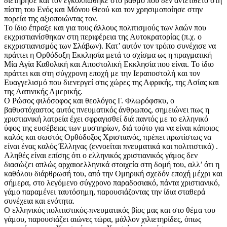
διετήρησε και τον εγκολπώθηκε στο βαθμό που δεν αντετίθετο στη
πίστη του Ενός και Μόνου Θεού και τον χρησιμοποίησε στην
πορεία της αξιοποιώντας τον.
Το ίδιο έπραξε και για τους άλλους πολιτισμούς των λαών που
εκχριστιανίσθηκαν στη περιφέρεια της Αυτοκρατορίας (π.χ. ο
εκχριστιανισμός των Σλάβων). Κατ’ αυτόν τον τρόπο συνέχισε να
πράττει η Ορθόδοξη Εκκλησία μετά το σχίσμα ως η πραγματική
Μία Αγία Καθολική και Αποστολική Εκκλησία που είναι. Το ίδιο
πράττει και στη σύγχρονη εποχή με την Ιεραποστολή και τον
Ευαγγελισμό που διενεργεί στις χώρες της Αφρικής, της Ασίας και
της Λατινικής Αμερικής.
Ο Ρώσος φιλόσοφος και θεολόγος Γ. Φλωρόφσκυ, ο
βαθυστόχαστος αυτός πνευματικός άνθρωπος, σημειώνει πως η
χριστιανική λατρεία έχει σφραγισθεί διά παντός με το ελληνικό
ύφος της ευσέβειας των μυστηρίων, διά τούτο για να είναι κάποιος
καλός και σωστός Ορθόδοξος Χριστιανός, πρέπει πρωτίστως να
είναι ένας καλός Έλληνας (εννοείται πνευματικά και πολιτιστικά) .
Αληθές είναι επίσης ότι ο ελληνικός χριστιανικός γάμος δεν
διασώζει απλώς αρχαιοελληνικά στοιχεία στη δομή του, αλλ’ ότι η
καθόλου διάρθρωσή του, από την Ομηρική σχεδόν εποχή μέχρι και
σήμερα, στο λεγόμενο σύγχρονο παραδοσιακό, πάντα χριστιανικό,
γάμο παραμένει ταυτόσημη, παρουσιάζοντας την ίδια σταθερά
συνέχεια και ενότητα.
Ο ελληνικός πολιτιστικός-πνευματικός βίος μας και στο θέμα του
γάμου, παρουσιάζει αιώνες τώρα, μάλλον χιλιετηρίδες, όπως