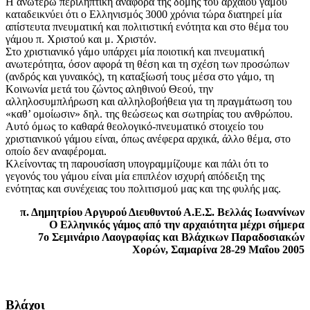
Η ανωτέρω περιληπτική αναφορά της δομής του αρχαίου γάμου
καταδεικνύει ότι ο Ελληνισμός 3000 χρόνια τώρα διατηρεί μία
απίστευτα πνευματική και πολιτιστική ενότητα και στο θέμα του
γάμου π. Χριστού και μ. Χριστόν.
Στο χριστιανικό γάμο υπάρχει μία ποιοτική και πνευματική
ανωτερότητα, όσον αφορά τη θέση και τη σχέση των προσώπων
(ανδρός και γυναικός), τη καταξίωσή τους μέσα στο γάμο, τη
Κοινωνία μετά του ζώντος αληθινού Θεού, την
αλληλοσυμπλήρωση και αλληλοβοήθεια για τη πραγμάτωση του
«καθ’ ομοίωσιν» δηλ. της θεώσεως και σωτηρίας του ανθρώπου.
Αυτό όμως το καθαρά θεολογικό-πνευματικό στοιχείο του
χριστιανικού γάμου είναι, όπως ανέφερα αρχικά, άλλο θέμα, στο
οποίο δεν αναφέρομαι.
Κλείνοντας τη παρουσίαση υπογραμμίζουμε και πάλι ότι το
γεγονός του γάμου είναι μία επιπλέον ισχυρή απόδειξη της
ενότητας και συνέχειας του πολιτισμού μας και της φυλής μας.
π. Δημητρίου Αργυρού Διευθυντού Α.Ε.Σ. Βελλάς Ιωαννίνων
Ο Ελληνικός γάμος από την αρχαιότητα μέχρι σήμερα
7o Σεμινάριο Λαογραφίας και Βλάχικων Παραδοσιακών
Χορών, Σαμαρίνα 28-29 Μαΐου 2005
Βλάχοι