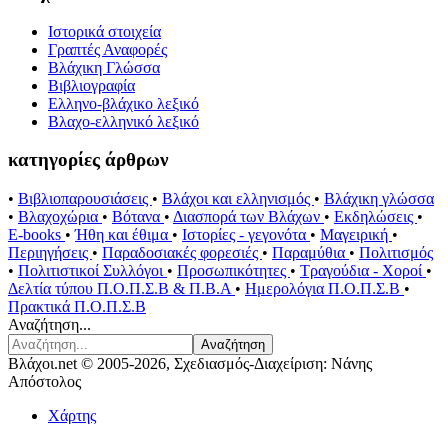
Ιστορικά στοιχεία
Γραπτές Αναφορές
Βλάχικη Γλώσσα
Βιβλιογραφία
Ελληνο-βλάχικο λεξικό
Βλαχο-ελληνικό λεξικό
κατηγορίες άρθρων
•
Βιβλιοπαρουσιάσεις
•
Βλάχοι και ελληνισμός
•
Βλάχικη γλώσσα
•
Βλαχοχώρια
•
Βότανα
•
Διασπορά των Βλάχων
•
Εκδηλώσεις
•
E-books
•
Ήθη και έθιμα
•
Ιστορίες - γεγονότα
•
Μαγειρική
•
Περιηγήσεις
•
Παραδοσιακές φορεσιές
•
Παραμύθια
•
Πολιτισμός
•
Πολιτιστικοί Συλλόγοι
•
Προσωπικότητες
•
Τραγούδια - Χοροί
•
Δελτία τύπου Π.Ο.Π.Σ.Β & Π.Β.Α
•
Ημερολόγια Π.Ο.Π.Σ.Β
•
Πρακτικά Π.Ο.Π.Σ.Β
Αναζήτηση...
Αναζήτηση
Βλάχοι.net © 2005-2026, Σχεδιασμός-Διαχείριση: Νάνης
Απόστολος
Χάρτης