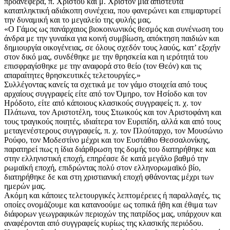
προανέφερα, π. Χριστού και μ. Χριστόν μία απίστευτα
καταπληκτική αδιάκοπη συνέχεια, που φανερώνει και επιμαρτυρεί
την δυναμική και το μεγαλείο της φυλής μας.
«Ο Γάμος ως πανάρχαιος βιοκοινωνικός θεσμός και συνένωση του
άνδρα με την γυναίκα για κοινή συμβίωση, απόκτηση παιδιών και
δημιουργία οικογένειας, σε όλους σχεδόν τους λαούς, κατ’ εξοχήν
στον δικό μας, συνδέθηκε με την θρησκεία και η ιερότητά του
επισφραγίσθηκε με την αναφορά στο θείο (τον Θεόν) και τις
απαραίτητες θρησκευτικές τελετουργίες.»
Συλλέγοντας κανείς τα σχετικά με τον γάμο στοιχεία από τους
αρχαίους συγγραφείς είτε από τον Όμηρο, τον Ησίοδο και τον
Ηρόδοτο, είτε από κάποιους κλασικούς συγγραφείς π. χ. τον
Πλάτωνα, τον Αριστοτέλη, τους Στωικούς και τον Αριστοφάνη και
τους τραγικούς ποιητές, ιδιαίτερα τον Ευριπίδη, αλλά και από τους
μεταγενέστερους συγγραφείς, π. χ. τον Πλούταρχο, τον Μουσώνιο
Ρούφο, τον Μοδεστίνο μέχρι και τον Ευστάθιο Θεσσαλονίκης,
παρατηρεί πως η ίδια διάρθρωση της δομής του διατηρήθηκε και
στην ελληνιστική εποχή, επηρέασε δε κατά μεγάλο βαθμό την
ρωμαϊκή εποχή, επιδρώντας πολύ στον ελληνορωμαϊκό βίο,
διατηρήθηκε δε και στη χριστιανική εποχή φθάνοντας μέχρι των
ημερών μας.
Ακόμη και κάποιες τελετουργικές λεπτομέρειες ή παραλλαγές, τις
οποίες ονομάζουμε και κατανοούμε ως τοπικά ήθη και έθιμα των
διάφορων γεωγραφικών περιοχών της πατρίδος μας, υπάρχουν και
αναφέρονται από συγγραφείς κυρίως της κλασικής περιόδου.