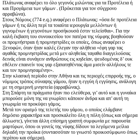
Πλάτωνας αναφέρει το όλο γεγονός μιλώντας για τα Προτέλεια ή
και Προγάμεια των γάμων . (Πρόκειται για τον σύγχρονο
αρραβώνα).
Στους Νόμους (774 e.q.) αναφέρει ο Πλάτωνας: «όσα δε προτέλεια
γάμων ή τις άλλη περί τα τοιαύτα ιερουργία μελλόντων ή
γιγνομένων ή γεγονότων προσήκουσά έστιν τελείσθαι». Για την
καλή έκβαση του συνοικεσίου τον πατέρα της νύμφης βοηθούσαν
οι προμνήστριαι ή προμνηστρίδες οι οποίες, όπως αναφέρει ο
Ξενοφών, όταν ήταν καλές έλεγαν την αλήθεια «έφη γαρ τας
αγαθάς προμνηστρίδας μετά μεν αληθείας ταγαθα διαγγελούσας
δεινάς είναι συνάγειν ανθρώπους εις κηδείαν, ψευδομένας δ’ ουκ
εθέλειν επαινείν τοις γαρ εξαπατηθέντας άμα μισείν αλλήλους τε
και τον προμνησαμένην».
Στην κλασική περίοδο στην Αθήνα και τις περιοχές επιρροής της, ο
νόμιμος τρόπος σύναψης γάμου, ήταν η εγγύη ή εγγύησις, ανάλογη
με τη σημερινή μνηστεία (αρραβώνας).
Στη Σπάρτη τα πράγματα ήταν πιο ελεύθερα, γι’ αυτό και η γυναίκα
μπορούσε μόνη της να γνωρίσει κάποιον άνδρα και απ’ αυτή τη
γνωριμία να προκύψει γάμος.
Μετά τον ορισμό της τελετής του γάμου, ο οποίος ελάμβανε
δημόσιο χαρακτήρα και προσκαλείτο όλη η πόλη (όπως και σήμερα
άλλωστε), γίνεται άλλη επίσημη γραπτή συμφωνία με παρουσία
μαρτύρων, όπου οι γονείς της νύφης δίδουν τα λεγόμενα μείλια
δηλαδή την προίκα (συντασσόταν το γνωστό προικοσύμφωνο όπως
περίπου και σήμερα).