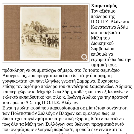
Χαιρετισμός
Τον αξιότιμο
πρόεδρο της
Π.Ο.Π.Σ. Βλάχων κ.
Κωνσταντίνο Αδάμ
και τα σεβαστά
Μέλη του
Διοικητικού
Συμβουλίου
επιθυμώ να
ευχαριστήσω δια την
τιμητική τους
πρόσκληση να συμμετάσχω σήμερα, στο 7ο τούτο σεμινάριο
Λαογραφίας, που πραγματοποιείται εδώ στην όμορφη, τη
γραφικωτάτη και πανελληνίως γνωστή Σαμαρίνα. Ευχαριστώ
επίσης τον αξιότιμο πρόεδρο του συνδέσμου Σαμαριναίων Λάρισας
και περιχώρων κ. Μιχαήλ Σακελάρη, καθώς και τον εξ Ιωαννίνων
εκλεκτό εκπαιδευτικό και φίλο κ. Ιωάννη Αυδίκο για την πρότασή
του προς το Δ.Σ. της Π.Ο.Π.Σ. Βλάχων.
Είναι η πρώτη φορά που παρευρίσκομαι σε μία τέτοια συνάντηση
των Πολιτιστικών Συλλόγων Βλάχων και ομολογώ πως με
διακατέχει συγκίνηση και πατριωτική έξαρση, διότι διαπιστώνω
πως όλα τα Μέλη των Συλλόγων σας βιώνουν πραγματικά αυτό
που ονομάζουμε ελληνική παράδοση, η οποία δεν είναι κάτι το