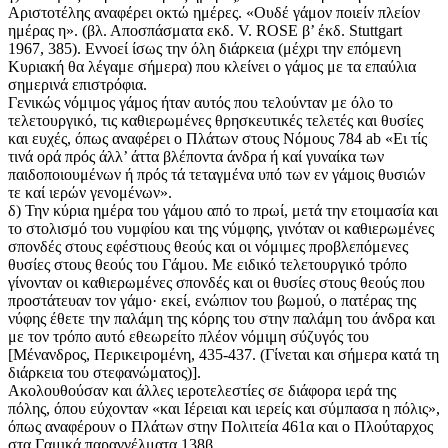
Αριστοτέλης αναφέρει οκτώ ημέρες. «Ουδέ γάμον ποιείν πλείον
ημέρας η». (βλ. Αποσπάσματα εκδ. V. ROSE β’ έκδ. Stuttgart
1967, 385). Εννοεί ίσως την όλη διάρκεια (μέχρι την επόμενη
Κυριακή θα λέγαμε σήμερα) που κλείνει ο γάμος με τα επαύλια
σημερινά επιστρόφια.
Γενικώς νόμιμος γάμος ήταν αυτός που τελούνταν με όλο το
τελετουργικό, τις καθιερωμένες θρησκευτικές τελετές και θυσίες
και ευχές, όπως αναφέρει ο Πλάτων στους Νόμους 784 ab «Ει τίς
τινά ορά πρός άλλ’ άττα βλέποντα άνδρα ή καί γυναίκα των
παιδοποιουμένων ή πρός τά τεταγμένα υπό των εν γάμοις θυσιών
τε καί ιερών γενομένων».
δ) Την κύρια ημέρα του γάμου από το πρωί, μετά την ετοιμασία και
το στολισμό του νυμφίου και της νύμφης, γινόταν οι καθιερωμένες
σπονδές στους εφέστιους θεούς και οι νόμιμες προβλεπόμενες
θυσίες στους θεούς του Γάμου. Με ειδικό τελετουργικό τρόπο
γίνονταν οι καθιερωμένες σπονδές και οι θυσίες στους θεούς που
προστάτευαν τον γάμο· εκεί, ενώπιον του βωμού, ο πατέρας της
νύφης έθετε την παλάμη της κόρης του στην παλάμη του άνδρα και
με τον τρόπο αυτό εθεωρείτο πλέον νόμιμη σύζυγός του
[Μένανδρος, Περικειρομένη, 435-437. (Γίνεται και σήμερα κατά τη
διάρκεια του στεφανώματος)].
Ακολουθούσαν και άλλες ιεροτελεστίες σε διάφορα ιερά της
πόλης, όπου εύχονταν «και Ιέρειαι και ιερείς και σύμπασα η πόλις»,
όπως αναφέρουν ο Πλάτων στην Πολιτεία 461α και ο Πλούταρχος
στα Γαμικά παραγγέλματα 138β.