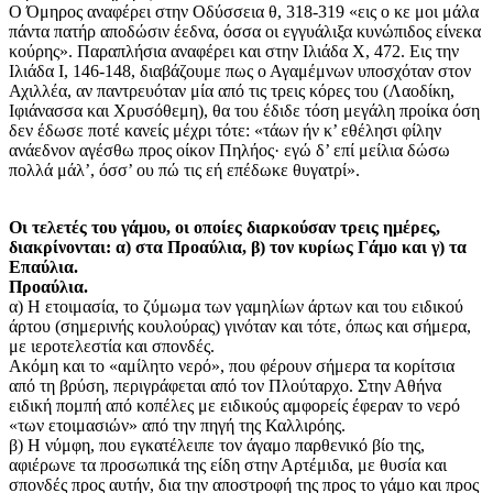
Ο Όμηρος αναφέρει στην Οδύσσεια θ, 318-319 «εις ο κε μοι μάλα
πάντα πατήρ αποδώσιν έεδνα, όσσα οι εγγυάλιξα κυνώπιδος είνεκα
κούρης». Παραπλήσια αναφέρει και στην Ιλιάδα Χ, 472. Εις την
Ιλιάδα Ι, 146-148, διαβάζουμε πως ο Αγαμέμνων υποσχόταν στον
Αχιλλέα, αν παντρευόταν μία από τις τρεις κόρες του (Λαοδίκη,
Ιφιάνασσα και Χρυσόθεμη), θα του έδιδε τόση μεγάλη προίκα όση
δεν έδωσε ποτέ κανείς μέχρι τότε: «τάων ήν κ’ εθέλησι φίλην
ανάεδνον αγέσθω προς οίκον Πηλήος· εγώ δ’ επί μείλια δώσω
πολλά μάλ’, όσσ’ ου πώ τις εή επέδωκε θυγατρί».
Οι τελετές του γάμου, οι οποίες διαρκούσαν τρεις ημέρες,
διακρίνονται: α) στα Προαύλια, β) τον κυρίως Γάμο και γ) τα
Επαύλια.
Προαύλια.
α) Η ετοιμασία, το ζύμωμα των γαμηλίων άρτων και του ειδικού
άρτου (σημερινής κουλούρας) γινόταν και τότε, όπως και σήμερα,
με ιεροτελεστία και σπονδές.
Ακόμη και το «αμίλητο νερό», που φέρουν σήμερα τα κορίτσια
από τη βρύση, περιγράφεται από τον Πλούταρχο. Στην Αθήνα
ειδική πομπή από κοπέλες με ειδικούς αμφορείς έφεραν το νερό
«των ετοιμασιών» από την πηγή της Καλλιρόης.
β) Η νύμφη, που εγκατέλειπε τον άγαμο παρθενικό βίο της,
αφιέρωνε τα προσωπικά της είδη στην Αρτέμιδα, με θυσία και
σπονδές προς αυτήν, δια την αποστροφή της προς το γάμο και προς