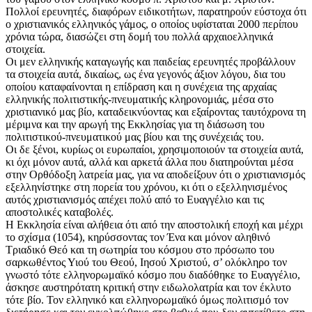
Πολλοί ερευνητές, διαφόρων ειδικοτήτων, παρατηρούν εύστοχα ότι
ο χριστιανικός ελληνικός γάμος, ο οποίος υφίσταται 2000 περίπου
χρόνια τώρα, διασώζει στη δομή του πολλά αρχαιοελληνικά
στοιχεία.
Οι μεν ελληνικής καταγωγής και παιδείας ερευνητές προβάλλουν
τα στοιχεία αυτά, δικαίως, ως ένα γεγονός άξιον λόγου, δια του
οποίου καταφαίνονται η επίδραση και η συνέχεια της αρχαίας
ελληνικής πολιτιστικής-πνευματικής κληρονομιάς, μέσα στο
χριστιανικό μας βίο, καταδεικνύοντας και εξαίροντας ταυτόχρονα τη
μέριμνα και την αρωγή της Εκκλησίας για τη διάσωση του
πολιτιστικού-πνευματικού μας βίου και της συνέχειάς του.
Οι δε ξένοι, κυρίως οι ευρωπαίοι, χρησιμοποιούν τα στοιχεία αυτά,
κι όχι μόνον αυτά, αλλά και αρκετά άλλα που διατηρούνται μέσα
στην Ορθόδοξη λατρεία μας, για να αποδείξουν ότι ο χριστιανισμός
εξελληνίστηκε στη πορεία του χρόνου, κι ότι ο εξελληνισμένος
αυτός χριστιανισμός απέχει πολύ από το Ευαγγέλιο και τις
αποστολικές καταβολές.
Η Εκκλησία είναι αλήθεια ότι από την αποστολική εποχή και μέχρι
το σχίσμα (1054), κηρύσσοντας τον Ένα και μόνον αληθινό
Τριαδικό Θεό και τη σωτηρία του κόσμου στο πρόσωπο του
σαρκωθέντος Υιού του Θεού, Ιησού Χριστού, σ’ ολόκληρο τον
γνωστό τότε ελληνορωμαϊκό κόσμο που διαδόθηκε το Ευαγγέλιο,
άσκησε αυστηρότατη κριτική στην ειδωλολατρία και τον έκλυτο
τότε βίο. Τον ελληνικό και ελληνορωμαϊκό όμως πολιτισμό τον