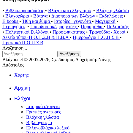
•
Βιβλιοπαρουσιάσεις
•
Βλάχοι και ελληνισμός
•
Βλάχικη γλώσσα
•
Βλαχοχώρια
•
Βότανα
•
Διασπορά των Βλάχων
•
Εκδηλώσεις
•
E-books
•
Ήθη και έθιμα
•
Ιστορίες - γεγονότα
•
Μαγειρική
•
Περιηγήσεις
•
Παραδοσιακές φορεσιές
•
Παραμύθια
•
Πολιτισμός
•
Πολιτιστικοί Συλλόγοι
•
Προσωπικότητες
•
Τραγούδια - Χοροί
•
Δελτία τύπου Π.Ο.Π.Σ.Β & Π.Β.Α
•
Ημερολόγια Π.Ο.Π.Σ.Β
•
Πρακτικά Π.Ο.Π.Σ.Β
Αναζήτηση...
Αναζήτηση
Βλάχοι.net © 2005-2026, Σχεδιασμός-Διαχείριση: Νάνης
Απόστολος
Χάρτης
Αρχική
Βλάχοι
Ιστορικά στοιχεία
Γραπτές αναφορές
Βλάχικη γλώσσα
Βιβλιογραφία
Ελληνοβλάχικο λεξικό