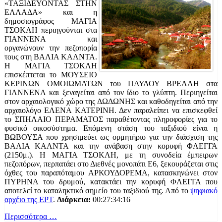
«ΤΑΞΙΔΕΥΟΝΤΑΣ ΣΤΗΝ
ΕΛΛΑΔΑ» και η
δημοσιογράφος ΜΑΓΙΑ
ΤΣΟΚΛΗ περιηγούνται στα
ΓΙΑΝΝΕΝΑ και
οργανώνουν την πεζοπορία
τους στη ΒΑΛΙΑ ΚΑΛΝΤΑ.
Η ΜΑΓΙΑ ΤΣΟΚΛΗ
επισκέπτεται το ΜΟΥΣΕΙΟ
ΚΕΡΙΝΩΝ ΟΜΟΙΩΜΑΤΩΝ του ΠΑΥΛΟΥ ΒΡΕΛΛΗ στα
ΓΙΑΝΝΕΝΑ και ξεναγείται από τον ίδιο το γλύπτη. Περιηγείται
στον αρχαιολογικό χώρο της ΔΩΔΩΝΗΣ και καθοδηγείται από την
αρχαιολόγο ΕΛΕΝΑ ΚΑΤΕΡΙΝΗ. Δεν παραλείπει να επισκεφθεί
το ΣΠΗΛΑΙΟ ΠΕΡΑΜΑΤΟΣ παραθέτοντας πληροφορίες για το
φυσικό οικοσύστημα. Επόμενη στάση του ταξιδιού είναι η
ΒΩΒΟΥΣΑ που χρησιμεύει ως ορμητήριο για την διάσχιση της
ΒΑΛΙΑ ΚΑΛΝΤΑ και την ανάβαση στην κορυφή ΦΛΕΓΓΑ
(2150μ.). Η ΜΑΓΙΑ ΤΣΟΚΛΗ, με τη συνοδεία έμπειρων
πεζοπόρων, περπατάει στο Διεθνές μονοπάτι Ε6, ξεκουράζεται στις
όχθες του παραπόταμου ΑΡΚΟΥΔΟΡΕΜΑ, κατασκηνώνει στον
ΠΥΡΗΝΑ του δρυμού, κατακτάει την κορυφή ΦΛΕΓΓΑ που
αποτελεί το καταληκτικό σημείο του ταξιδιού της. Από το
ψηφιακό
αρχέιο της ΕΡΤ
.
Διάρκεια:
00:27:34:16
Περισσότερα …