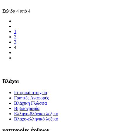
Σελίδα 4 από 4
1
2
3
4
Βλάχοι
Ιστορικά στοιχεία
Γραπτές Αναφορές
Βλάχικη Γλώσσα
Βιβλιογραφία
Ελληνο-βλάχικο λεξικό
Βλαχο-ελληνικό λεξικό
κατηγορίες άρθρων