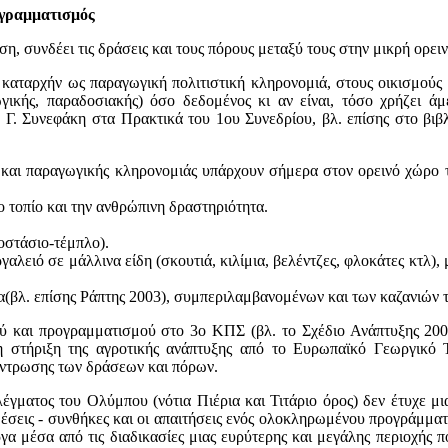
ογραμματισμός
ση, συνδέει τις δράσεις και τους πόρους μεταξύ τους στην μικρή ορει
 καταρχήν ως παραγωγική πολιτιστική κληρονομιά, στους οικισμούς κ
γωγικής, παραδοσιακής) όσο δεδομένος κι αν είναι, τόσο χρήζει ά
η Γ. Συνεφάκη στα Πρακτικά του 1ου Συνεδρίου, βλ. επίσης στο βιβ
ής και παραγωγικής κληρονομιάς υπάρχουν σήμερα στον ορεινό χώρο 
 τοπίο και την ανθρώπινη δραστηριότητα.
νοστάσιο-τέμπλο).
ργαλειό σε μάλλινα είδη (σκουτιά, κιλίμια, βελέντζες, φλοκάτες κτλ),
εία(βλ. επίσης Ράπτης 2003), συμπεριλαμβανομένων και των καζανιών
ύ και προγραμματισμού στο 3ο ΚΠΣ (βλ. το Σχέδιο Ανάπτυξης 200-
 στήριξη της αγροτικής ανάπτυξης από το Ευρωπαϊκό Γεωργικό 
έντρωσης των δράσεων και πόρων.
λέγματος του Ολύμπου (νότια Πιέρια και Τιτάριο όρος) δεν έτυχε μ
οθέσεις - συνθήκες και οι απαιτήσεις ενός ολοκληρωμένου προγράμμα
σα από τις διαδικασίες μιας ευρύτερης και μεγάλης περιοχής π