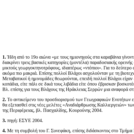
1.
Ήδη από το 19ο αιώνα «με τους ημιονηγούς στα καραβάνια γίνον
διακρίνει τρεις βασικές κατηγορίες (μοντέλα) παραδοσιακής ορεινής 
μικτούς γεωργοκτηνοτρόφους, ιδιαιτέρως «ντόπιοι». Για το δεύτερο
ακόμα πιο μακριά. Επίσης πολλοί Βλάχοι ασχoλούνταν με τη βιοτεχνί
Μεταβατικοί ή ημινομάδες θεωρούνται, επειδή πολλοί Βλάχοι είχαν δ
κοπάδια, είτε πάλι σε δικά τους λιβάδια είτε όπου έβρισκαν βοσκοτ
Βλ. επίσης για τους Βλάχους της Ηράκλειας Σερρών μια αναφορά στ
2.
Το αντικείμενο του προσδιορισμού των Γεωγραφικών Ενοτήτων ε
θα εξετασθεί στις νέες μελέτες «Αναδιάρθρωσης Καλλιεργειών» των
της Περιφέρειας, βλ. Πασχαλίδης, Κουρούνης 2004.
3.
πηγή: ΕΣΥΕ 2004.
4.
Με τη συμβολή του Γ. Συνεφάκη, επίσης διδάσκοντος στο Τμήμα