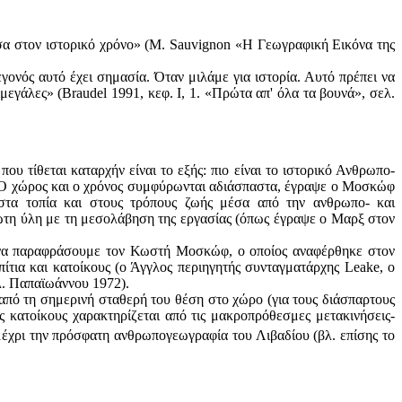
σα στον ιστορικό χρόνο» (Μ. Sauvignon «Η Γεωγραφική Εικόνα της
ονός αυτό έχει σημασία. Όταν μιλάμε για ιστορία. Αυτό πρέπει να
μεγάλες» (Braudel 1991, κεφ. Ι, 1. «Πρώτα απ' όλα τα βουνά», σελ.
ου τίθεται καταρχήν είναι το εξής: πιο είναι το ιστορικό Ανθρωπο-
. Ο χώρος και ο χρόνος συμφύρωνται αδιάσπαστα, έγραψε ο Μοσκώφ
 στα τοπία και στους τρόπους ζωής μέσα από την ανθρωπο- και
πρώτη ύλη με τη μεσολάβηση της εργασίας (όπως έγραψε ο Μαρξ στον
α να παραφράσουμε τον Κωστή Μοσκώφ, ο οποίος αναφέρθηκε στον
τια και κατοίκους (ο Άγγλος περιηγητής συνταγματάρχης Leake, ο
βλ. Παπαϊωάννου 1972).
 από τη σημερινή σταθερή του θέση στο χώρο (για τους διάσπαρτους
 κατοίκους χαρακτηρίζεται από τις μακροπρόθεσμες μετακινήσεις-
μέχρι την πρόσφατη ανθρωπογεωγραφία του Λιβαδίου (βλ. επίσης το