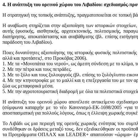
4. Η ανάπτυξη του ορεινού χώρου του Λιβαδίου: σχεδιασμός-πρ
Η στρατηγική της τοπικής ανάπτυξης, πραγματοποιείται σε τοπική βά
Η αναβίωση στηρίζεται στην αξιοποίηση των ιστορικών στοιχείων,
αυτής (φυσικής, αισθητικής, αρχιτεκτονικής, πολιτισμικής, παρα
διατήρησης, αποκατάστασης και αναβάθμισης (βλ. επίσης εισήγησ
παράδοση του Λιβαδίου).
Ποιες δυνατότητες αξιοποίησης της ιστορικής φυσικής πολιτιστικ
αλλά και προτάσεις!, στο Προκόβας 2006).
1. Με τα «Μονοπάτια του νερού», ως άμεση σύνδεση με το κλίμα, το
2. Με την πέτρα και τους πετράδες.
3. Με το ξύλο και τους ξυλουργούς (βλ. επίσης το ξυλόγλυπτο εικο
4. Με την κτηνοτροφία: με το μαλλί και η επεξεργασία του με τον α
ζώα ως μεταφορικά μέσα.
5. Με την αγροτοτουριστική διαδρομή με όλα τα πολιτιστικά στοιχ
Η ανάπτυξη του ορεινού χώρου αποτέλεσε αντικείμενο σχεδιασμο
(σύμφωνα καταρχήν με το νέο Κανονισμό-ΕΚ-1698/2005 «για τη
αποσπασματική για πολλούς λόγους, όπως η έλλειψη χωρικής συγκ
Το Λιβάδι ως μια περιοχή της ορεινής χωρικής ενότητας του συμπ
συνδέθηκαν οι δράσεις μεταξύ τους, δεν εξειδικεύθηκαν οι προϋπ
τα Προγράμματα ΟΠΑΑΧ και LEADER+ απαιτούσαν «ώριμα» έργα μέ