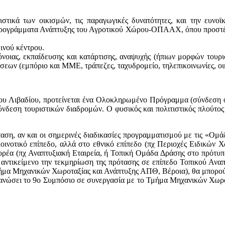
στικά των οικισμών, τις παραγωγικές δυνατότητες, και την ευνο
ρογράμματα Ανάπτυξης του Αγροτικού Χώρου-ΟΠΑΑΧ, όπου προστέθηκ
ινού κέντρου.
ρόνοιας, εκπαίδευσης και κατάρτισης, αναψυχής (ήπιων μορφών τουρ
ήσεων (εμπόριο και ΜΜΕ, τράπεζες, ταχυδρομείο, τηλεπικοινωνίες, οικ
του Λιβαδίου, προτείνεται ένα Ολοκληρωμένο Πρόγραμμα (σύνδεση ό
σύνδεση τουριστικών διαδρομών. Ο φυσικός και πολιτιστικός πλούτος 
αση, αν και οι σημερινές διαδικασίες προγραμματισμού με τις «Ομ
οινοτικό επίπεδο, αλλά στο εθνικό επίπεδο (πχ Περιοχές Ειδικών
ρέα (πχ Αναπτυξιακή Εταιρεία, ή Τοπική Ομάδα Δράσης στο πρότ
ό αντικείμενο την τεκμηρίωση της πρότασης σε επίπεδο Τοπικού Αναπ
μήμα Μηχανικών Χωροταξίας και Ανάπτυξης ΑΠΘ, Βέροια), θα μπορούσ
νώσει το 9ο Συμπόσιο σε συνεργασία με το Τμήμα Μηχανικών Χωροτ