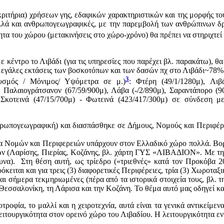
κριτήρια) χρήσεων γης, εδαφικών χαρακτηριστικών και της μορφής το
αλλά και ανθρωπογεωγραφικές, με την παρεμβολή των ανθρώπινων δρα
τητα του χώρου (μετακινήσεις στο χώρο-χρόνο) θα πρέπει να στηριχτε
ε κέντρο το Λιβάδι (για τις υπηρεσίες που παρέχει βλ. παρακάτω), θ
ις μεγάλες εκτάσεις των βοσκοτόπων και των δασών πχ στο Λιβάδι~78
3
θυσμός / Μόνιμος/ Υψόμετρα σε μ.)
: Φτέρη (49/1/1280μ), Λιβ
 Παλαιογράτσανον (67/59/900μ), Λάβα (-/2/890μ), Σαραντάπορο (90
ι Σκοτεινά (47/15/700μ) - Φωτεινά (423/417/300μ) σε σύνδεση 
θρωπογεωγραφική) και διασπάσθηκε σε Δήμους, Νομούς και Περιφέρε
α Νομών και Περιφερειών υπάρχουν στον Ελλαδικό χώρο πολλά. Βορε
ν (Λαρίσης, Πιερίας, Κοζάνης, βλ. χάρτη ΓΥΣ «ΛΙΒΑΔΙΟΝ». Με την ο
ρευνα). Στη θέση αυτή, ως τρίεδρο («τριεθνές» κατά τον Προκόβα 
όκειται και για τρεις (3) διαφορετικές Περιφέρειες, τρία (3) Χωροτα
αι σήμερα τεκμηριωμένες (πέρα από τα ιστορικά στοιχεία τους, βλ. 
η Θεσσαλονίκη, τη Λάρισα και την Κοζάνη. Το θέμα αυτό μας οδηγεί κ
τροφία, το μαλλί και η χειροτεχνία, αυτά είναι τα γενικά αντικείμε
ιτουργικότητα στον ορεινό χώρο του Λιβαδίου. Η λειτουργικότητα ενι