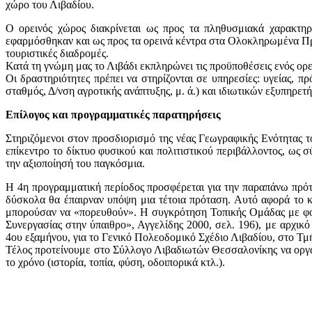
χώρο του Λιβαδίου.
Ο ορεινός χώρος διακρίνεται ως προς τα πληθυσμιακά χαρακτηρι
εφαρμόσθηκαν και ως προς τα ορεινά κέντρα στα Ολοκληρωμένα Π
τουριστικές διαδρομές.
Κατά τη γνώμη μας το Λιβάδι εκπληρώνει τις προϋποθέσεις ενός ορε
Οι δραστηριότητες πρέπει να στηρίζονται σε υπηρεσίες: υγείας, π
σταθμός, Δ/νση αγροτικής ανάπτυξης, μ. ά.) και ιδιωτικών εξυπηρετ
Επίλογος και προγραμματικές παρατηρήσεις
Στηριζόμενοι στον προσδιορισμό της νέας Γεωγραφικής Ενότητας 
επίκεντρο το δίκτυο φυσικού και πολιτιστικού περιβάλλοντος, ως 
την αξιοποίησή του παγκόσμια.
Η 4η προγραμματική περίοδος προσφέρεται για την παραπάνω πρότ
δύσκολα θα έπαιρναν υπόψη μια τέτοια πρόταση. Αυτό αφορά το κ
μπορούσαν να «πορευθούν». Η συγκρότηση Τοπικής Ομάδας με φο
Συνεργασίας στην ύπαιθρο», Αγγελίδης 2000, σελ. 196), με αρχικ
4ου εξαμήνου, για το Γενικό Πολεοδομικό Σχέδιο Λιβαδίου, στο Τ
Τέλος προτείνουμε στο Σύλλογο Λιβαδιωτών Θεσσαλονίκης να οργα
το χρόνο (ιστορία, τοπία, φύση, οδοιπορικά κτλ.).