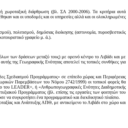
ϊκή χωροταξική διάρθρωση (βλ. ΣΑ 2000-2006). Τα κριτήρια αυτά
αν και οι υποδομές και οι υπηρεσίες αλλά και οι ολοκληρωμένες
ισμού), πολιτισμού, δημόσιας διοίκησης (αστυνομία, πυροσβεστικός
οτουριστικό γραφείο μ. ά.).
λων των δράσεων μεταξύ τους) με ορεινό κέντρο το Λιβάδι και με
αυτής της Γεωγραφικής Ενότητας αποτελεί τις τοπικές συνθήκες για
άδες Σχεδιασμού Προγράμματος» σε επίπεδο χώρας και Περιφέρειας
 Χωρικών Παρεμβάσεων του Νόμου 2742/1999) οι τοπικοί φορείς θα
υπο του LEADER+, ή «Ανθρωπογεωγραφικές Ενότητες Διαδημοτικής
τυξιακού Προγράμματος (βλ. επίσης τις εργασίες των φοιτητών του
ε να συγκροτήσει ένα προγραμματικό και διεκδικητικό πλαίσιο.
αξίας και Ανάπτυξης ΑΠΘ, με αντικείμενο το Λιβάδι στο χώρο και