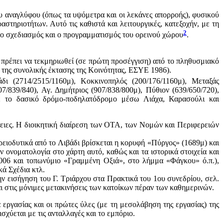
υ αναγλύφου (όπως τα υψόμετρα και οι λεκάνες απορροής), φυσικού
στηριοτήτων. Αυτό τις καθιστά και λειτουργικές, κατεξοχήν, με τη
2
ί ο σχεδιασμός και ο προγραμματισμός του ορεινού χώρου
.
α πρέπει να τεκμηριωθεί (σε πρώτη προσέγγιση) από το πληθυσμιακό
% της συνολικής έκτασης της Κοινότητας, ΕΣΥΕ 1986).
άδι (2714/2515/1160μ), Κοκκινοπηλός (200/176/1160μ), Μεταξάς
7/839/840), Αγ. Δημήτριος (907/838/800μ), Πύθιον (639/650/720),
με το δασικό δρόμο-ποδηλατόδρομο μέσω Λιάχα, Καρασούλι και
ιες. Η διοικητική διαίρεση των ΟΤΑ, των Νομών και Περιφερειών
ιοδυτικά από το Λιβάδι βρίσκεται η κορυφή «Πύργος» (1689μ) και
νοματολογία στο χάρτη αυτό, καθώς και τα ιστορικά στοιχεία και
2006 και τοπωνύμιο «Γραμμένη Οξιά», στο λήμμα «Φάγκου» ό.π.),
ξικά Σχέδια κτλ.
την εισήγηση του Γ. Τριάρχου στα Πρακτικά του 1ου συνεδρίου, σελ.
αι στις μόνιμες μετακινήσεις των κατοίκων πέραν των καθημερινών.
να εργασίας και οι πρώτες ύλες (με τη μεσολάβηση της εργασίας) της
σχύεται με τις ανταλλαγές και το εμπόριο.