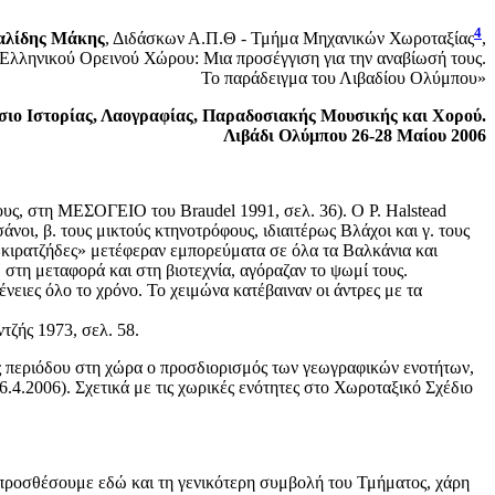
4
αλίδης Μάκης
, Διδάσκων Α.Π.Θ - Τμήμα Μηχανικών Χωροταξίας
,
Ελληνικού Ορεινού Χώρου: Μια προσέγγιση για την αναβίωσή τους.
Το παράδειγμα του Λιβαδίου Ολύμπου»
σιο Ιστορίας, Λαογραφίας, Παραδοσιακής Μουσικής και Χορού.
Λιβάδι Ολύμπου 26-28 Μαίου 2006
υς, στη ΜΕΣΟΓΕΙΟ του Braudel 1991, σελ. 36). O P. Halstead
άνοι, β. τους μικτούς κτηνοτρόφους, ιδιαιτέρως Βλάχοι και γ. τους
ι «κιρατζήδες» μετέφεραν εμπορεύματα σε όλα τα Βαλκάνια και
 στη μεταφορά και στη βιοτεχνία, αγόραζαν το ψωμί τους.
νειες όλο το χρόνο. Το χειμώνα κατέβαιναν οι άντρες με τα
τζής 1973, σελ. 58.
ς περιόδου στη χώρα ο προσδιορισμός των γεωγραφικών ενοτήτων,
.4.2006). Σχετικά με τις χωρικές ενότητες στο Χωροταξικό Σχέδιο
προσθέσουμε εδώ και τη γενικότερη συμβολή του Τμήματος, χάρη