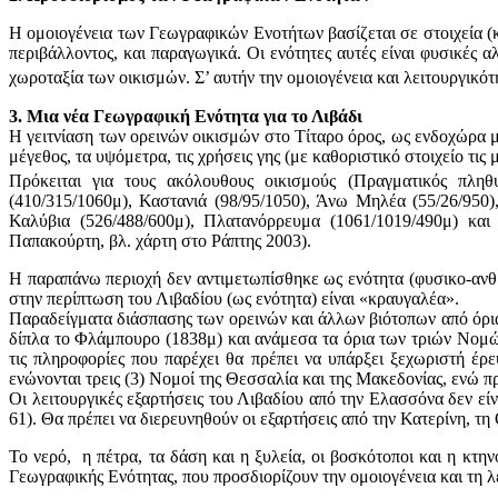
Η ομοιογένεια των Γεωγραφικών Ενοτήτων βασίζεται σε στοιχεία (
περιβάλλοντος, και παραγωγικά. Οι ενότητες αυτές είναι φυσικές 
χωροταξία των οικισμών. Σ’ αυτήν την ομοιογένεια και λειτουργικό
3. Μια νέα Γεωγραφική Ενότητα για το Λιβάδι
Η γειτνίαση των ορεινών οικισμών στο Τίταρο όρος, ως ενδοχώρα μ
μέγεθος, τα υψόμετρα, τις χρήσεις γης (με καθοριστικό στοιχείο τ
Πρόκειται για τους ακόλουθους οικισμούς (Πραγματικός πλη
(410/315/1060μ), Καστανιά (98/95/1050), Άνω Μηλέα (55/26/950),
Καλύβια (526/488/600μ), Πλατανόρρευμα (1061/1019/490μ) κα
Παπακούρτη, βλ. χάρτη στο Ράπτης 2003).
Η παραπάνω περιοχή δεν αντιμετωπίσθηκε ως ενότητα (φυσικο-αν
στην περίπτωση του Λιβαδίου (ως ενότητα) είναι «κραυγαλέα».
Παραδείγματα διάσπασης των ορεινών και άλλων βιότοπων από όρι
δίπλα το Φλάμπουρο (1838μ) και ανάμεσα τα όρια των τριών Νομώ
τις πληροφορίες που παρέχει θα πρέπει να υπάρξει ξεχωριστή έ
ενώνονται τρεις (3) Νομοί της Θεσσαλία και της Μακεδονίας, ενώ πρ
Οι λειτουργικές εξαρτήσεις του Λιβαδίου από την Ελασσόνα δεν είν
61). Θα πρέπει να διερευνηθούν οι εξαρτήσεις από την Κατερίνη, τ
Το νερό, η πέτρα, τα δάση και η ξυλεία, οι βοσκότοποι και η κτηνο
Γεωγραφικής Ενότητας, που προσδιορίζουν την ομοιογένεια και τη λε