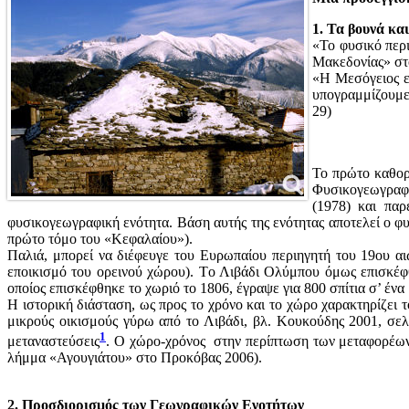
1. Τα βουνά και
«Το φυσικό περ
Μακεδονίας» στ
«Η Μεσόγειος εί
υπογραμμίζουμε,
29)
Το πρώτο καθορι
Φυσικογεωγραφι
(1978) και παρ
φυσικογεωγραφική ενότητα. Βάση αυτής της ενότητας αποτελεί ο φυ
πρώτο τόμο του «Κεφαλαίου»).
Παλιά, μπορεί να διέφευγε του Ευρωπαίου περιηγητή του 19ου 
εποικισμό του ορεινού χώρου). Tο Λιβάδι Ολύμπου όμως επισκέφθ
οποίος επισκέφθηκε το χωριό το 1806, έγραψε για 800 σπίτια σ’ έν
Η ιστορική διάσταση, ως προς το χρόνο και το χώρο χαρακτηρίζει 
μικρούς οικισμούς γύρω από το Λιβάδι, βλ. Κουκούδης 2001, σελ
1
μεταναστεύσεις
. Ο χώρο-χρόνος στην περίπτωση των μεταφορέων 
λήμμα «Αγουγιάτου» στο Προκόβας 2006).
2. Προσδιορισμός των Γεωγραφικών Ενοτήτων