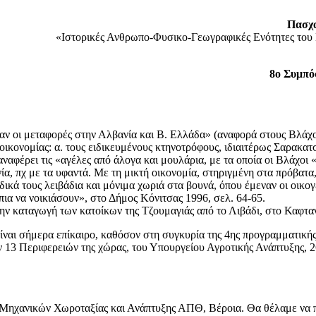
Πασχ
«Ιστορικές Ανθρωπο-Φυσικο-Γεωγραφικές Ενότητες του 
8o Συμπό
ταν οι μεταφορές στην Αλβανία και Β. Ελλάδα» (αναφορά στους Βλάχο
οικονομίας: α. τους ειδικευμένους κτηνοτρόφους, ιδιαιτέρως Σαρακατσ
 αναφέρει τις «αγέλες από άλογα και μουλάρια, με τα οποία οι Βλάχο
α, πχ με τα υφαντά. Με τη μικτή οικονομία, στηριγμένη στα πρόβατα,
ικά τους λειβάδια και μόνιμα χωριά στα βουνά, όπου έμεναν οι οικογέ
όπια να νοικιάσουν», στο Δήμος Κόνιτσας 1996, σελ. 64-65.
ην καταγωγή των κατοίκων της Τζουμαγιάς από το Λιβάδι, στο Καφταν
ίναι σήμερα επίκαιρο, καθόσον στη συγκυρία της 4ης προγραμματική
 13 Περιφερειών της χώρας, του Υπουργείου Αγροτικής Ανάπτυξης, 26
 Μηχανικών Χωροταξίας και Ανάπτυξης ΑΠΘ, Βέροια. Θα θέλαμε να 