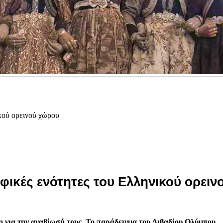
κού ορεινού χώρου
ικές ενότητες του Ελληνικού ορειν
 για την αναβίωσή τους. Το παράδειγμα του Λιβαδίου Ολύμπου