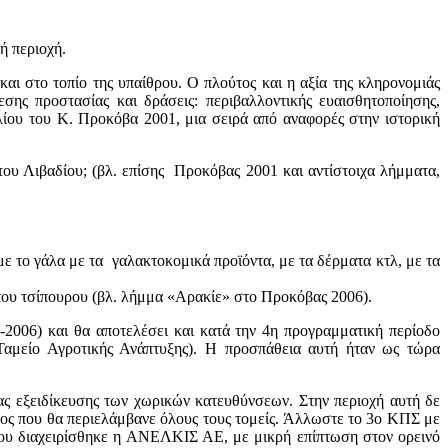
νή περιοχή.
αι στο τοπίο της υπαίθρου. Ο πλούτος και η αξία της κληρονομιάς
μεσης προστασίας και δράσεις: περιβαλλοντικής ευαισθητοποίησης,
λίου του Κ. Προκόβα 2001, μια σειρά από αναφορές στην ιστορική
του Λιβαδίου; (βλ. επίσης Προκόβας 2001 και αντίστοιχα λήμματα,
 με το γάλα με τα γαλακτοκομικά προϊόντα, με τα δέρματα κτλ, με τα
 του τσίπουρου (βλ. λήμμα «Αρακίε» στο Προκόβας 2006).
2006) και θα αποτελέσει και κατά την 4η προγραμματική περίοδο
Ταμείο Αγροτικής Ανάπτυξης). Η προσπάθεια αυτή ήταν ως τώρα
ιας εξειδίκευσης των χωρικών κατευθύνσεων. Στην περιοχή αυτή δε
τος που θα περιελάμβανε όλους τους τομείς. Άλλωστε το 3ο ΚΠΣ με
ου διαχειρίσθηκε η ΑΝΕΛΚΙΣ ΑΕ, με μικρή επίπτωση στον ορεινό