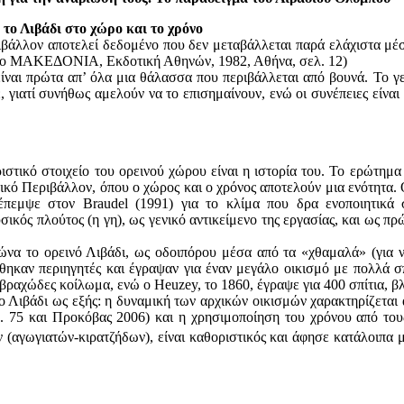
 το Λιβάδι στο χώρο και το χρόνο
ιβάλλον αποτελεί δεδομένο που δεν μεταβάλλεται παρά ελάχιστα μέ
ο ΜΑΚΕΔΟΝΙΑ, Εκδοτική Αθηνών, 1982, Αθήνα, σελ. 12)
ναι πρώτα απ’ όλα μια θάλασσα που περιβάλλεται από βουνά. Το γεγ
 γιατί συνήθως αμελούν να το επισημαίνουν, ενώ οι συνέπειες είναι 
στικό στοιχείο του ορεινού χώρου είναι η ιστορία του. Το ερώτημα π
κό Περιβάλλον, όπου ο χώρος και ο χρόνος αποτελούν μια ενότητα
έπεμψε στον Braudel (1991) για το κλίμα που δρα ενοποιητικά
σικός πλούτος (η γη), ως γενικό αντικείμενο της εργασίας, και ως 
αιώνα το ορεινό Λιβάδι, ως οδοιπόρου μέσα από τα «χθαμαλά» (γι
ηκαν περιηγητές και έγραψαν για έναν μεγάλο οικισμό με πολλά σπί
α βραχώδες κοίλωμα, ενώ ο Heuzey, το 1860, έγραψε για 400 σπίτια, 
το Λιβάδι ως εξής: η δυναμική των αρχικών οικισμών χαρακτηρίζεται
. 75 και Προκόβας 2006) και η χρησιμοποίηση του χρόνου από τους
(αγωγιατών-κιρατζήδων), είναι καθοριστικός και άφησε κατάλοιπα 